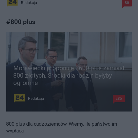
Redakcja
80
#
800 plus
Morawiecki proponuje 3600 plus zamiast
800 złotych. Środki dla rodzin byłyby
ogromne
Redakcja
235
800 plus dla cudzoziemców. Wiemy, ile państwo im
wypłaca