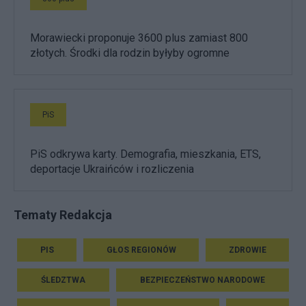
Morawiecki proponuje 3600 plus zamiast 800
złotych. Środki dla rodzin byłyby ogromne
PiS
PiS odkrywa karty. Demografia, mieszkania, ETS,
deportacje Ukraińców i rozliczenia
Tematy Redakcja
PIS
GŁOS REGIONÓW
ZDROWIE
ŚLEDZTWA
BEZPIECZEŃSTWO NARODOWE