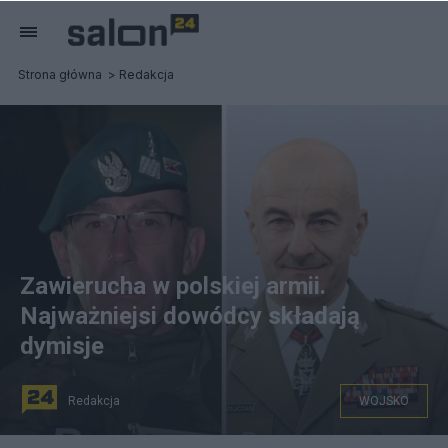
Strona główna
Redakcja
Zawierucha w polskiej armii.
Najważniejsi dowódcy składają
dymisje
Redakcja
WOJSKO
Gen. Tomasz Piotrowski. Fot. YouTube/TVP Info,