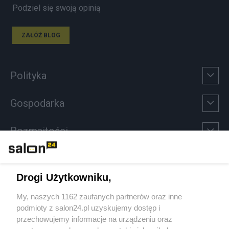
Podziel się swoją opinią
ZAŁÓŻ BLOG
Polityka
Gospodarka
Rozmaitości
Technologie
Drogi Użytkowniku,
Sport
My, naszych 1162 zaufanych partnerów oraz inne
podmioty z salon24.pl uzyskujemy dostęp i
Społeczeństwo
przechowujemy informacje na urządzeniu oraz