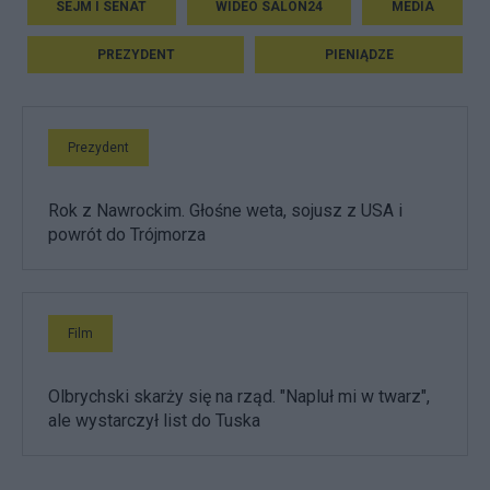
SEJM I SENAT
WIDEO SALON24
MEDIA
PREZYDENT
PIENIĄDZE
Prezydent
Rok z Nawrockim. Głośne weta, sojusz z USA i
powrót do Trójmorza
Film
Olbrychski skarży się na rząd. "Napluł mi w twarz",
ale wystarczył list do Tuska