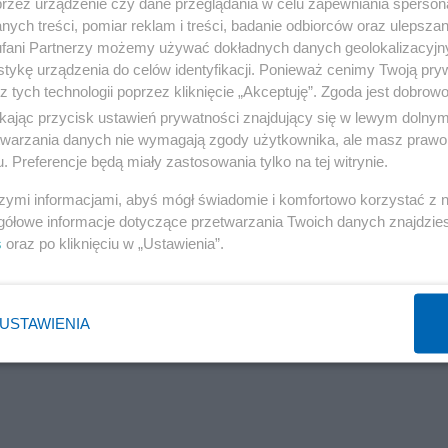
przez urządzenie czy dane przeglądania w celu zapewniania sperson
żliwe, żeby minister Błaszczak mógł coś ukryć
ych treści, pomiar reklam i treści, badanie odbiorców oraz ulepszan
fani Partnerzy możemy używać dokładnych danych geolokalizacyjn
tykę urządzenia do celów identyfikacji. Ponieważ cenimy Twoją pry
z tych technologii poprzez kliknięcie „Akceptuję”. Zgoda jest dobro
ikając przycisk ustawień prywatności znajdujący się w lewym dolny
peracyjnego
etwarzania danych nie wymagają zgody użytkownika, ale masz prawo 
. Preferencje będą miały zastosowania tylko na tej witrynie.
w dowódcy operacyjnego stara się z nich wywiązywać.
szymi informacjami, abyś mógł świadomie i komfortowo korzystać z
gółowe informacje dotyczące przetwarzania Twoich danych znajdzi
adomość - że w Polsce jest kilkadziesiąt tysięcy żołnie
s
oraz po kliknięciu w „Ustawienia”.
 rano, patrząc w lustro pytają się czy zrobili wystarcza
twa i którzy każdego dnia starają się być coraz doskonal
stwo, by Polska byłą bezpieczniejsza i stabilniejsza -
USTAWIENIA