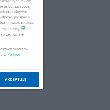
alizowanych reklam,
ie usług. Za zgodą
ych oraz aktywnie
watność, prosimy o
wolna i zawsze możesz
m rogu strony
.
sprzeciwić się
 naszych serwisów
esz w
Polityce
rzy,
jąco
si,
AKCEPTUJĘ