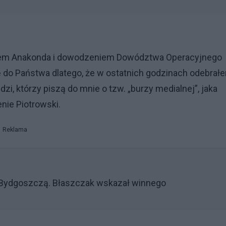
niem Anakonda i dowodzeniem Dowództwa Operacyjnego
 do Państwa dlatego, że w ostatnich godzinach odebrał
zi, którzy piszą do mnie o tzw. „burzy medialnej”, jaka
nie Piotrowski.
Reklama
d Bydgoszczą. Błaszczak wskazał winnego