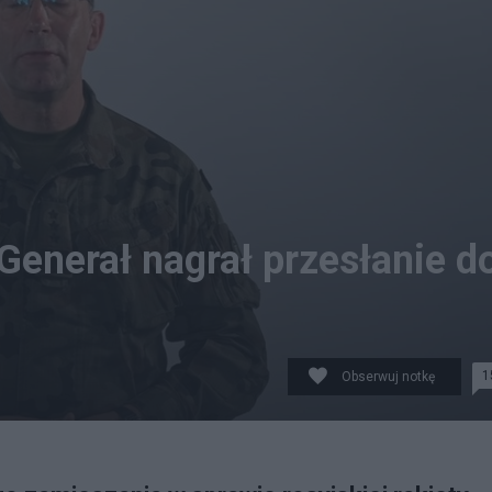
Generał nagrał przesłanie d
1
Obserwuj notkę
wani- wzajemnie się wspierajmy i nie dawajmy pożywki