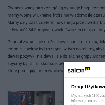
Zwraca uwagę na szczególną sytuację bezpieczeństwa
mamy wojnę w Ukrainie, która nie wiadomo ile czasu 
Mamy cały czas zdeterminowanego przeciwnika, kt
aktywność Sił Zbrojnych, wiele ćwiczeń i realizuje
Generał zwraca się do Polaków z apelem o rozsądek
emocje, abyśmy byli rozsądni w tym co robimy, ab
dawali pożywki, nie dawali się dzielić na grupy. Bo t
abyśmy byli silni i skonsolidowani. Abyśmy się nawza
które pomagają przeciwnikowi, a szkodzą nam" - mó
Drogi Użytkow
My, naszych 1160 zau
informacje na urządze
Zobacz także