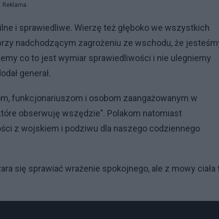
Reklama
silne i sprawiedliwe. Wierzę też głęboko we wszystkich
ć przy nadchodzącym zagrożeniu ze wschodu, że jesteśm
my co to jest wymiar sprawiedliwości i nie ulegniemy
odał generał.
zom, funkcjonariuszom i osobom zaangażowanym w
tóre obserwuję wszędzie". Polakom natomiast
ości z wojskiem i podziwu dla naszego codziennego
tara się sprawiać wrażenie spokojnego, ale z mowy ciała 