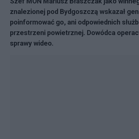
Szef MON Mariusz Błaszczak jako winnego
znalezionej pod Bydgoszczą wskazał gen.
poinformować go, ani odpowiednich służb o
przestrzeni powietrznej. Dowódca operac
sprawy wideo.