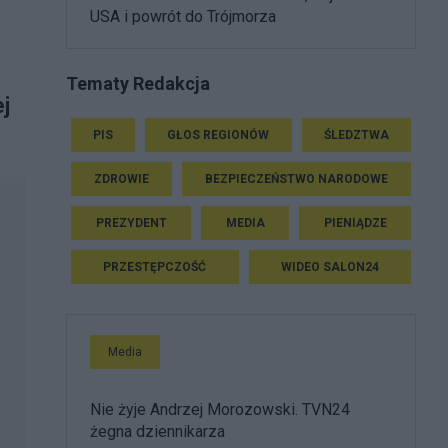
USA i powrót do Trójmorza
Tematy Redakcja
j
PIS
GŁOS REGIONÓW
ŚLEDZTWA
ZDROWIE
BEZPIECZEŃSTWO NARODOWE
PREZYDENT
MEDIA
PIENIĄDZE
PRZESTĘPCZOŚĆ
WIDEO SALON24
Media
Nie żyje Andrzej Morozowski. TVN24
żegna dziennikarza