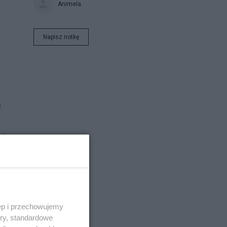
Animela
ą
Napisz notkę
e
ji,
ęp i przechowujemy
ory, standardowe