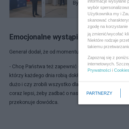
informacje wysyłane 
Były szef MON: To niemo
wybór spersonalizowan
Użytkownika my i Zau
skanować charakterys
zgodę na korzystanie 
ją zmienić/wycofać kl
Emocjonalne wystąpienie dowódcy o
Niektóre rodzaje prz
takiemu przetwarzaniu
Generał dodał, że od momentu przejęcia obowiązkó
Zapoznaj się z poniż
internetowych. Szcze
- Chcę Państwa też zapewnić - mam taką wiedzę i świ
Prywatności
i
Cookie
którzy każdego dnia robią dokładnie to samo. Wstając
dużo i czy zrobili wszystko dla bezpieczeństwa pańs
coraz lepsi, żeby zadbać o nasze wspólne bezpieczeń
PARTNERZY
przekonuje dowódca.