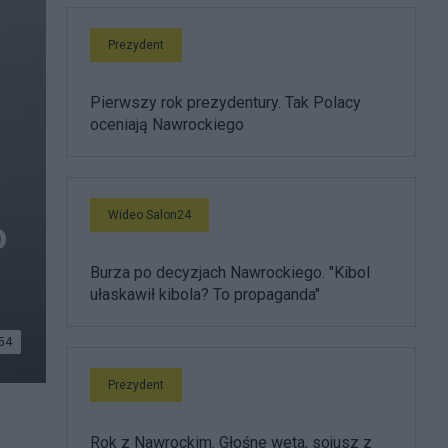
Prezydent
Pierwszy rok prezydentury. Tak Polacy
oceniają Nawrockiego
Wideo Salon24
o
Burza po decyzjach Nawrockiego. "Kibol
ułaskawił kibola? To propaganda"
54
Prezydent
Rok z Nawrockim. Głośne weta, sojusz z