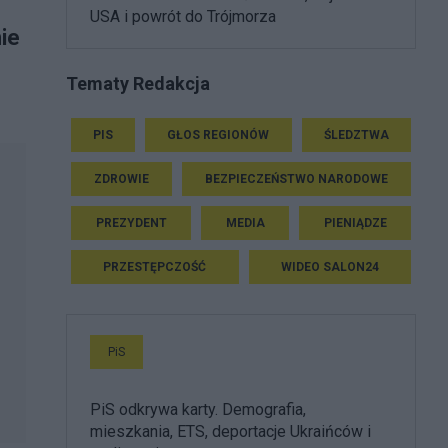
USA i powrót do Trójmorza
nie
Tematy Redakcja
PIS
GŁOS REGIONÓW
ŚLEDZTWA
ZDROWIE
BEZPIECZEŃSTWO NARODOWE
PREZYDENT
MEDIA
PIENIĄDZE
PRZESTĘPCZOŚĆ
WIDEO SALON24
PiS
PiS odkrywa karty. Demografia,
mieszkania, ETS, deportacje Ukraińców i