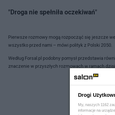
"Droga nie spełniła oczekiwań"
Pierwsze rozmowy mogą rozpocząć się jeszcze we w
wszystko przed nami – mówi polityk z Polski 2050.
Według Forsal.pl podobny pomysł przedstawia równ
znaczenie w przyszłych rozmowach w ramach dzisie
Drogi Użytkow
My, naszych 1162 zau
informacje na urządze