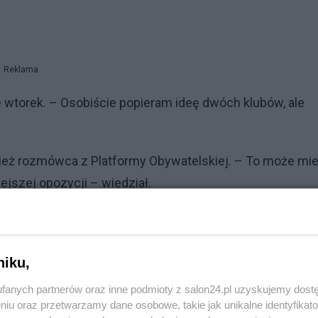
Reklama
torek. – Osobiście popieram ideę dwóch klubów, ale
ież rozmówca z Platformy Obywatelskiej. – To może mi
jszej opozycji – wiedział.
niku,
fanych partnerów oraz inne podmioty z salon24.pl uzyskujemy dost
niu oraz przetwarzamy dane osobowe, takie jak unikalne identyfikat