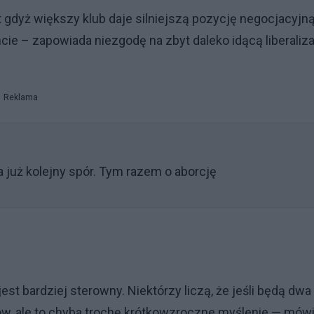
gdyż większy klub daje silniejszą pozycję negocjacyjną
e – zapowiada niezgodę na zbyt daleko idącą liberaliz
Reklama
 a już kolejny spór. Tym razem o aborcję
est bardziej sterowny. Niektórzy liczą, że jeśli będą dwa
w, ale to chyba trochę krótkowzroczne myślenie — mów