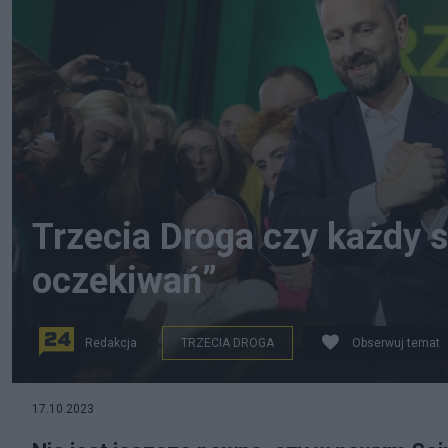
Trzecia Droga czy każdy s
oczekiwań”
Redakcja
TRZECIA DROGA
Obserwuj temat
Trzecia Droga - razem czy osobno? Fot. PAP/Rafał Guz
17.10.2023