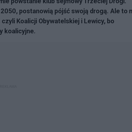
mie powstanie klub sejmowy Trzeciej Drogi.
a 2050, postanowią pójść swoją drogą. Ale to 
zyli Koalicji Obywatelskiej i Lewicy, bo
 koalicyjne.