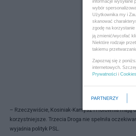
informacje wysyłane 
wybór spersonalizowan
Użytkownika my i Zau
skanować charakterys
zgodę na korzystanie 
ją zmienić/wycofać kl
Niektóre rodzaje prz
takiemu przetwarzaniu
Zapoznaj się z poniż
internetowych. Szcze
Prywatności
i
Cookie
PARTNERZY
– Rzeczywiście, Kosiniak-Kamysz i Hołownia mają o
korzystniejsze. Trzecia Droga nie spełniła oczekiwań
wyjaśnia polityk PSL.