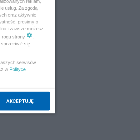
alizowanych reklam,
ie usług. Za zgodą
ych oraz aktywnie
watność, prosimy o
wolna i zawsze możesz
m rogu strony
.
sprzeciwić się
 naszych serwisów
esz w
Polityce
AKCEPTUJĘ