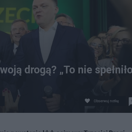
woją drogą? „To nie spełnił
Obserwuj notkę