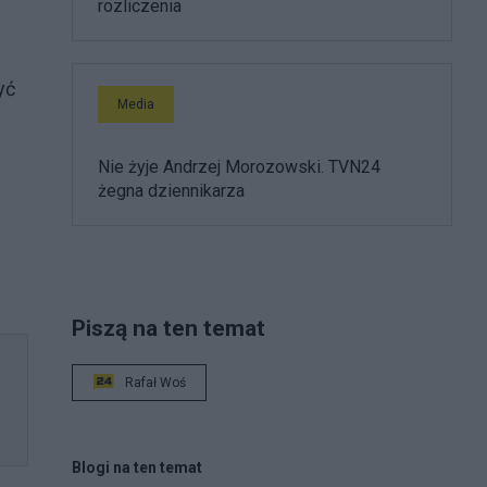
rozliczenia
yć
Media
Nie żyje Andrzej Morozowski. TVN24
żegna dziennikarza
Piszą na ten temat
Rafał Woś
Blogi na ten temat