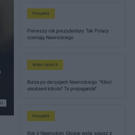
Prezydent
Pierwszy rok prezydentury. Tak Polacy
oceniają Nawrockiego
Wideo Salon24
o
Burza po decyzjach Nawrockiego. "Kibol
ułaskawił kibola? To propaganda"
61
Prezydent
Rok z Nawrockim. Głośne weta, sojusz z