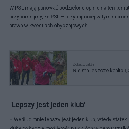
W PSL mają panować podzielone opinie na ten temat 
przypomnijmy, że PSL – przynajmniej w tym momenci
prawa w kwestiach obyczajowych.
Zobacz także
Nie ma jeszcze koalicji,
"Lepszy jest jeden klub"
– Według mnie lepszy jest jeden klub, wtedy statek j
kluby, to będzie możliwość na dwóch wicemarszałkó