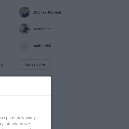
Zbigniew Kuźmiuk
Beem.Deep
matthew88
eć
Napisz notkę
ęp i przechowujemy
ory, standardowe