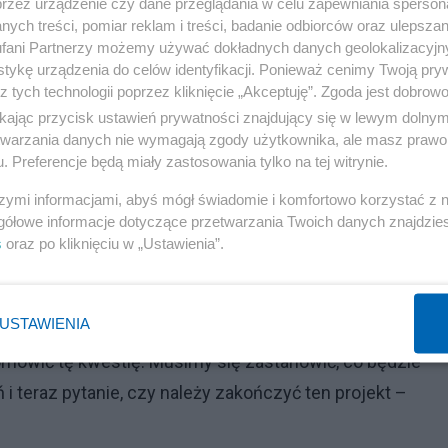
przez urządzenie czy dane przeglądania w celu zapewniania sperson
ych treści, pomiar reklam i treści, badanie odbiorców oraz ulepszan
fani Partnerzy możemy używać dokładnych danych geolokalizacyjn
tykę urządzenia do celów identyfikacji. Ponieważ cenimy Twoją pry
z tych technologii poprzez kliknięcie „Akceptuję”. Zgoda jest dobro
ikając przycisk ustawień prywatności znajdujący się w lewym dolny
etwarzania danych nie wymagają zgody użytkownika, ale masz prawo 
. Preferencje będą miały zastosowania tylko na tej witrynie.
szymi informacjami, abyś mógł świadomie i komfortowo korzystać z
gółowe informacje dotyczące przetwarzania Twoich danych znajdzi
s
oraz po kliknięciu w „Ustawienia”.
USTAWIENIA
mówić tę kwestię. Musimy się zastanowić, co będzie
 i teraz pytanie, czy należy zakończyć ten projekt –