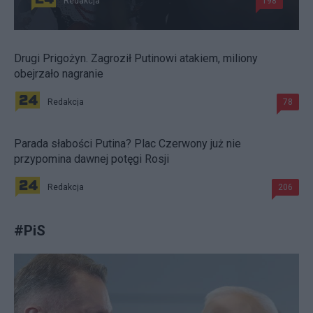
Redakcja
198
Drugi Prigożyn. Zagroził Putinowi atakiem, miliony
obejrzało nagranie
Redakcja
78
Parada słabości Putina? Plac Czerwony już nie
przypomina dawnej potęgi Rosji
Redakcja
206
#
PiS