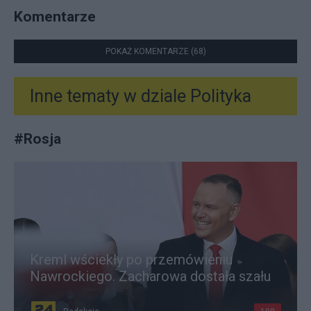
Komentarze
POKAŻ KOMENTARZE (68)
Inne tematy w dziale
Polityka
#
Rosja
Kreml wściekły po przemówieniu
Nawrockiego. Zacharowa dostała szału