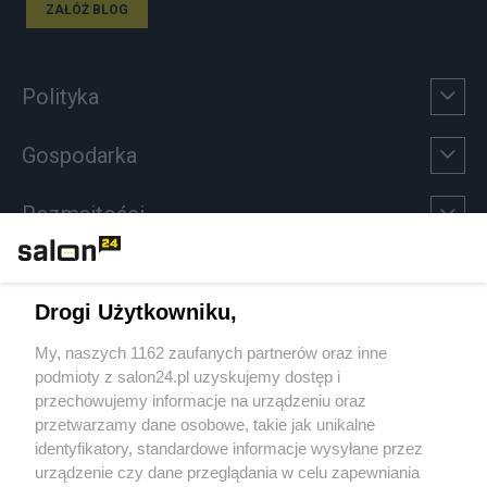
ZAŁÓŻ BLOG
Polityka
Gospodarka
Rozmaitości
Technologie
Drogi Użytkowniku,
Sport
My, naszych 1162 zaufanych partnerów oraz inne
podmioty z salon24.pl uzyskujemy dostęp i
Społeczeństwo
przechowujemy informacje na urządzeniu oraz
przetwarzamy dane osobowe, takie jak unikalne
Kultura
identyfikatory, standardowe informacje wysyłane przez
urządzenie czy dane przeglądania w celu zapewniania