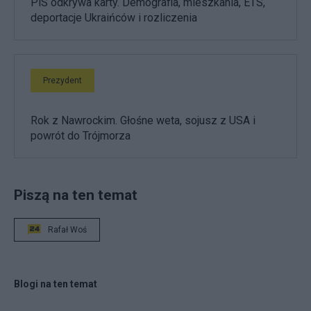
PiS odkrywa karty. Demografia, mieszkania, ETS,
deportacje Ukraińców i rozliczenia
Prezydent
Rok z Nawrockim. Głośne weta, sojusz z USA i
powrót do Trójmorza
Piszą na ten temat
Rafał Woś
Blogi na ten temat