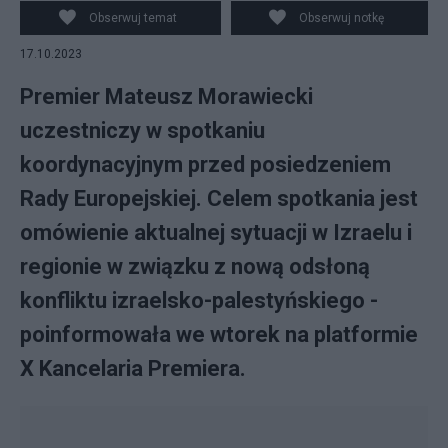
PAP/Radek Pietruszka
Obserwuj temat
Obserwuj notkę
17.10.2023
Premier Mateusz Morawiecki
uczestniczy w spotkaniu
koordynacyjnym przed posiedzeniem
Rady Europejskiej. Celem spotkania jest
omówienie aktualnej sytuacji w Izraelu i
regionie w związku z nową odsłoną
konfliktu izraelsko-palestyńskiego -
poinformowała we wtorek na platformie
X Kancelaria Premiera.