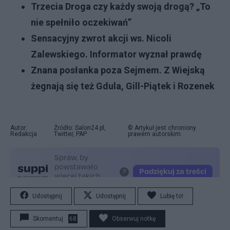
Trzecia Droga czy każdy swoją drogą? „To
nie spełniło oczekiwań”
Sensacyjny zwrot akcji ws. Nicoli
Zalewskiego. Informator wyznał prawdę
Znana posłanka poza Sejmem. Z Wiejską
żegnają się też Gdula, Gill-Piątek i Rozenek
Autor:
Źródło: Salon24.pl,
© Artykuł jest chroniony
Redakcja
Twitter, PAP
prawem autorskim.
Udostępnij
Udostępnij
Lubię to!
Skomentuj
68
Obserwuj notkę