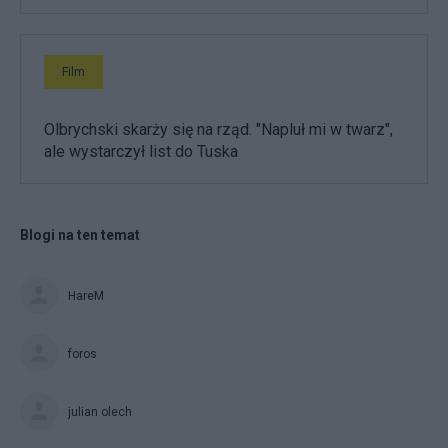
Film
Olbrychski skarży się na rząd. "Napluł mi w twarz",
ale wystarczył list do Tuska
Blogi na ten temat
HareM
foros
julian olech