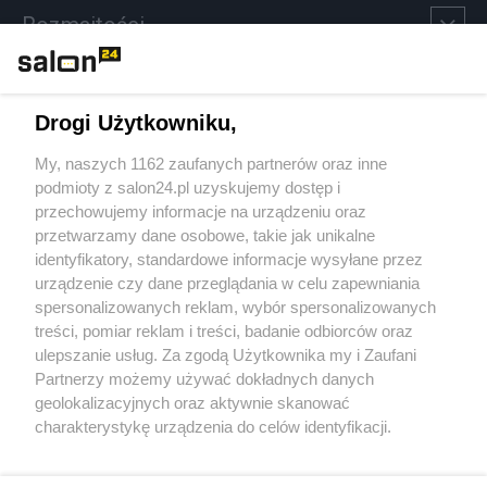
Rozmaitości
Technologie
Drogi Użytkowniku,
Sport
My, naszych 1162 zaufanych partnerów oraz inne
podmioty z salon24.pl uzyskujemy dostęp i
Społeczeństwo
przechowujemy informacje na urządzeniu oraz
przetwarzamy dane osobowe, takie jak unikalne
Kultura
identyfikatory, standardowe informacje wysyłane przez
urządzenie czy dane przeglądania w celu zapewniania
spersonalizowanych reklam, wybór spersonalizowanych
treści, pomiar reklam i treści, badanie odbiorców oraz
ulepszanie usług. Za zgodą Użytkownika my i Zaufani
X
Facebook
Instagram
Youtube
Partnerzy możemy używać dokładnych danych
geolokalizacyjnych oraz aktywnie skanować
charakterystykę urządzenia do celów identyfikacji.
Web Content Media sp. z o. o. © 2022
Ponieważ cenimy Twoją prywatność, prosimy o zgodę na
korzystanie z tych technologii poprzez kliknięcie