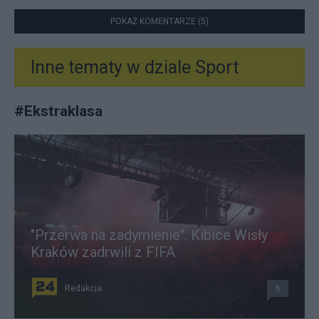
POKAŻ KOMENTARZE (5)
Inne tematy w dziale
Sport
#
Ekstraklasa
"Przerwa na zadymienie". Kibice Wisły
Kraków zadrwili z FIFA
Redakcja
6