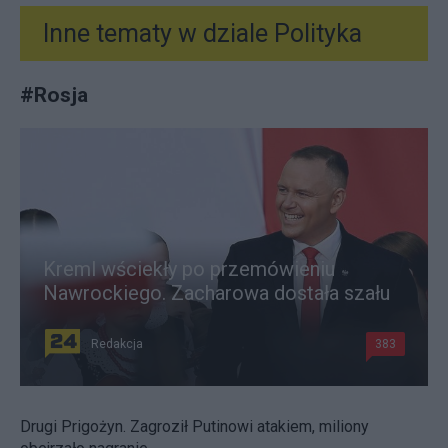
Inne tematy w dziale
Polityka
#
Rosja
Kreml wściekły po przemówieniu
Nawrockiego. Zacharowa dostała szału
Redakcja
383
Drugi Prigożyn. Zagroził Putinowi atakiem, miliony