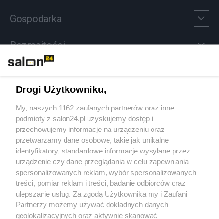
Gospodarka
Rozmaitości
Technologie
Drogi Użytkowniku,
Sport
My, naszych 1162 zaufanych partnerów oraz inne
podmioty z salon24.pl uzyskujemy dostęp i
Społeczeństwo
przechowujemy informacje na urządzeniu oraz
przetwarzamy dane osobowe, takie jak unikalne
Kultura
identyfikatory, standardowe informacje wysyłane przez
urządzenie czy dane przeglądania w celu zapewniania
spersonalizowanych reklam, wybór spersonalizowanych
treści, pomiar reklam i treści, badanie odbiorców oraz
ulepszanie usług. Za zgodą Użytkownika my i Zaufani
X
Facebook
Instagram
Youtube
Partnerzy możemy używać dokładnych danych
geolokalizacyjnych oraz aktywnie skanować