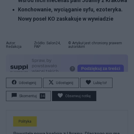
Wśród nich mecenas pani Joanny z Krakowa
Konchowanie, wyciąganie syfu, ezoteryka.
Nowy poseł KO zaskakuje w wywiadzie
Autor:
Źródło: Salon24,
© Artykuł jest chroniony prawem
Redakcja
PAP
autorskim
Udostępnij
Udostępnij
Lubię to!
Skomentuj
34
Obserwuj notkę
Polityka
Powstała nowa koalicja z Ukrainą. Dlaczego nie ma