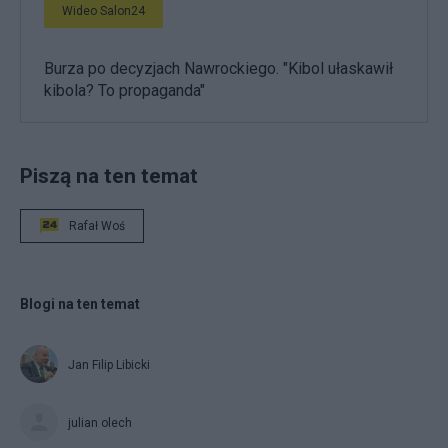
Wideo Salon24
Burza po decyzjach Nawrockiego. "Kibol ułaskawił
kibola? To propaganda"
Piszą na ten temat
Rafał Woś
Blogi na ten temat
Jan Filip Libicki
julian olech