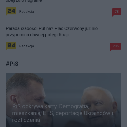
obejrzało nagranie
Redakcja
78
Parada słabości Putina? Plac Czerwony już nie
przypomina dawnej potęgi Rosji
Redakcja
206
#
PiS
PiS odkrywa karty. Demografia,
mieszkania, ETS, deportacje Ukraińców i
rozliczenia