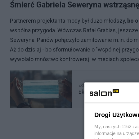
Śmierć Gabriela Seweryna wstrząsnę
Partnerem projektanta mody był dużo młodszy,
bo o
wspólna przygoda. Wówczas Rafał Grabias, jeszcze j
Seweryna. Panów połączyło zamiłowanie m.in. do mod
Aż do dzisiaj - bo sformułowanie o "wspólnej przygo
wywołało mnóstwo kontrowersji w mediach społe
Zobacz także
Ekspert od COVID-u ost
Drogi Użytkow
My, naszych 1162 zau
informacje na urządze