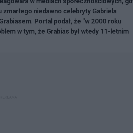
reagowała w mediach społecznościowych, gd
u zmarłego niedawno celebryty Gabriela
rabiasem. Portal podał, że "w 2000 roku
oblem w tym, że Grabias był wtedy 11-letnim