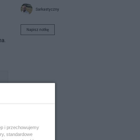
Sarkastyczny
Napisz notkę
ha.
ęp i przechowujemy
ory, standardowe