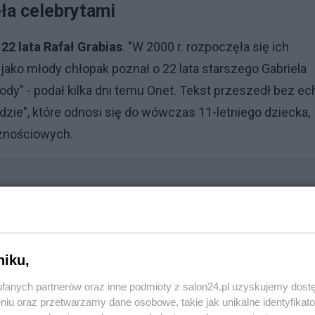
ła celebrytami
 22 lata Rafał Grabias
. "W 2000 r. rozpoczęła się ich
ako młody chłopak poznał o 22 lata starszego Gabriela
y" - podał kilka dni temu Onet. Tekst przeszedł bez ec
dzie", które odnosi się do wówczas 11-letniego dziecka,
cznościowych.
rzega: maseczki powinny wrócić
niku,
fanych partnerów oraz inne podmioty z salon24.pl uzyskujemy dost
niu oraz przetwarzamy dane osobowe, takie jak unikalne identyfikat