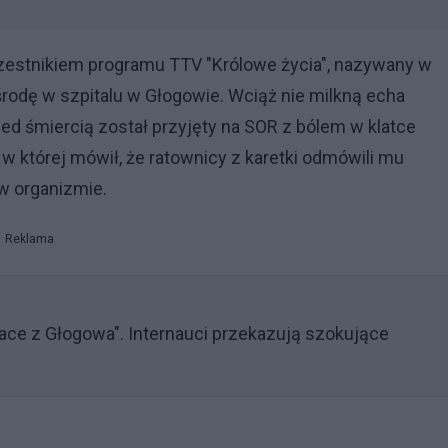
zestnikiem programu TTV "Królowe życia", nazywany w
środę w szpitalu w Głogowie. Wciąż nie milkną echa
ed śmiercią został przyjęty na SOR z bólem w klatce
 w której mówił, że ratownicy z karetki odmówili mu
 w organizmie.
Reklama
sace z Głogowa". Internauci przekazują szokujące