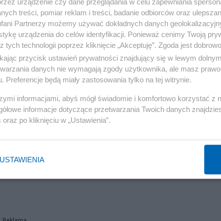
przez urządzenie czy dane przeglądania w celu zapewniania sperson
ych treści, pomiar reklam i treści, badanie odbiorców oraz ulepszan
fani Partnerzy możemy używać dokładnych danych geolokalizacyjn
tykę urządzenia do celów identyfikacji. Ponieważ cenimy Twoją pry
z tych technologii poprzez kliknięcie „Akceptuję”. Zgoda jest dobro
ikając przycisk ustawień prywatności znajdujący się w lewym dolny
etwarzania danych nie wymagają zgody użytkownika, ale masz prawo 
. Preferencje będą miały zastosowania tylko na tej witrynie.
szymi informacjami, abyś mógł świadomie i komfortowo korzystać z
gółowe informacje dotyczące przetwarzania Twoich danych znajdzi
s
oraz po kliknięciu w „Ustawienia”.
USTAWIENIA
Reklama