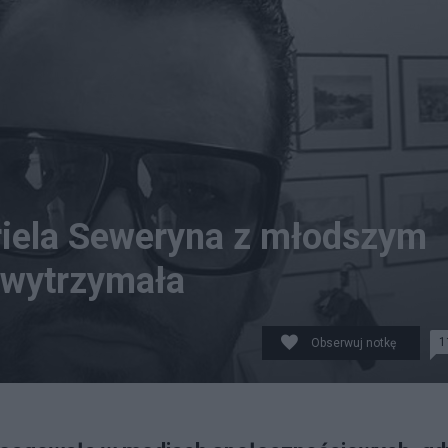
riela Seweryna z młodszym
 wytrzymała
1
Obserwuj notkę