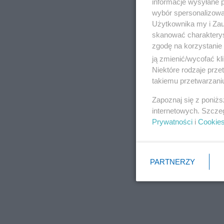
informacje wysyłane 
wybór spersonalizowan
Użytkownika my i Zau
skanować charakterys
zgodę na korzystanie 
ją zmienić/wycofać kl
Niektóre rodzaje prz
takiemu przetwarzaniu
Zapoznaj się z poniż
internetowych. Szcze
Prywatności
i
Cookie
PARTNERZY