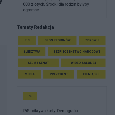
y
800 złotych. Środki dla rodzin byłyby
ogromne
Tematy Redakcja
PIS
GŁOS REGIONÓW
ZDROWIE
ŚLEDZTWA
BEZPIECZEŃSTWO NARODOWE
SEJM I SENAT
WIDEO SALON24
MEDIA
PREZYDENT
PIENIĄDZE
PiS
PiS odkrywa karty. Demografia,