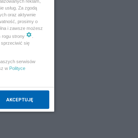
alizowanych reklam,
ie usług. Za zgodą
ych oraz aktywnie
watność, prosimy o
wolna i zawsze możesz
m rogu strony
.
sprzeciwić się
 naszych serwisów
esz w
Polityce
AKCEPTUJĘ