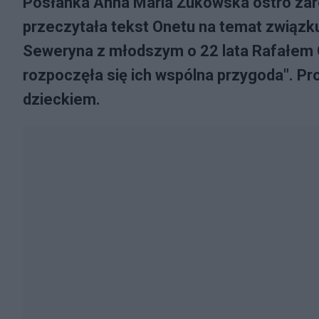
Posłanka Anna Maria Żukowska ostro za
przeczytała tekst Onetu na temat związk
Seweryna z młodszym o 22 lata Rafałem G
rozpoczęła się ich wspólna przygoda". Pr
dzieckiem.