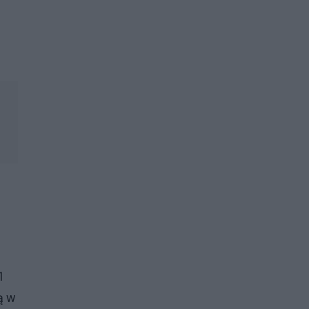
1
ą w