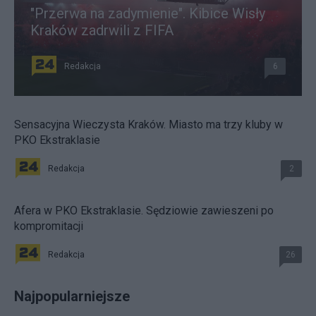
"Przerwa na zadymienie". Kibice Wisły
Kraków zadrwili z FIFA
Redakcja
6
Sensacyjna Wieczysta Kraków. Miasto ma trzy kluby w
PKO Ekstraklasie
Redakcja
2
Afera w PKO Ekstraklasie. Sędziowie zawieszeni po
kompromitacji
Redakcja
26
Najpopularniejsze