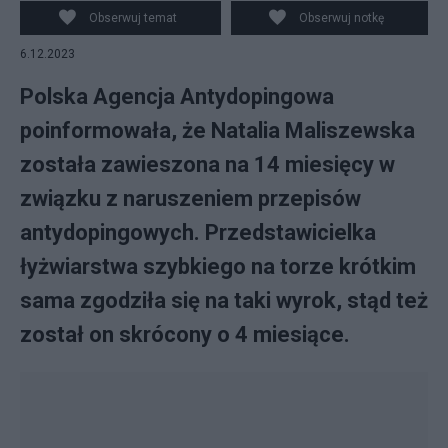
Facebook/Natalia Maliszewska
Obserwuj temat
Obserwuj notkę
6.12.2023
Polska Agencja Antydopingowa
poinformowała, że Natalia Maliszewska
została zawieszona na 14 miesięcy w
związku z naruszeniem przepisów
antydopingowych. Przedstawicielka
łyżwiarstwa szybkiego na torze krótkim
sama zgodziła się na taki wyrok, stąd też
został on skrócony o 4 miesiące.