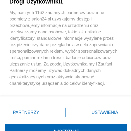
Drogi Użytkowniku,
Sport
My, naszych 1162 zaufanych partnerów oraz inne
podmioty z salon24.pl uzyskujemy dostęp i
Społeczeństwo
przechowujemy informacje na urządzeniu oraz
przetwarzamy dane osobowe, takie jak unikalne
Kultura
identyfikatory, standardowe informacje wysyłane przez
urządzenie czy dane przeglądania w celu zapewniania
spersonalizowanych reklam, wybór spersonalizowanych
treści, pomiar reklam i treści, badanie odbiorców oraz
ulepszanie usług. Za zgodą Użytkownika my i Zaufani
X
Facebook
Instagram
Youtube
Partnerzy możemy używać dokładnych danych
geolokalizacyjnych oraz aktywnie skanować
charakterystykę urządzenia do celów identyfikacji.
Web Content Media sp. z o. o. © 2022
Ponieważ cenimy Twoją prywatność, prosimy o zgodę na
korzystanie z tych technologii poprzez kliknięcie
„Akceptuję”. Zgoda jest dobrowolna i zawsze możesz ją
Pomoc
O nas
Praca
Reklama
Kontakt
zmienić/wycofać klikając przycisk ustawień prywatności
PARTNERZY
USTAWIENIA
znajdujący się w lewym dolnym rogu strony
. Niektóre
rodzaje przetwarzania danych nie wymagają zgody
użytkownika, ale masz prawo sprzeciwić się takiemu