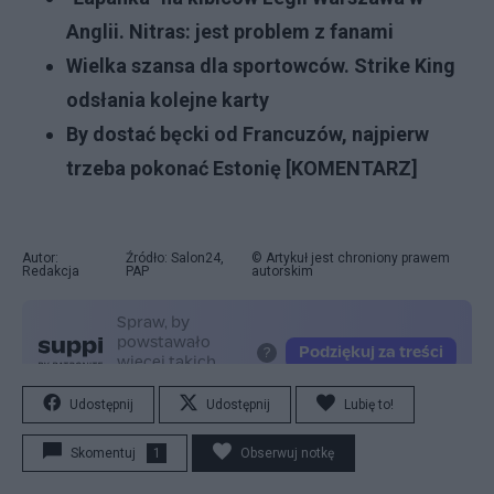
Anglii. Nitras: jest problem z fanami
Wielka szansa dla sportowców. Strike King
odsłania kolejne karty
By dostać bęcki od Francuzów, najpierw
trzeba pokonać Estonię [KOMENTARZ]
Autor:
Źródło: Salon24,
© Artykuł jest chroniony prawem
Redakcja
PAP
autorskim
Udostępnij
Udostępnij
Lubię to!
Skomentuj
1
Obserwuj notkę