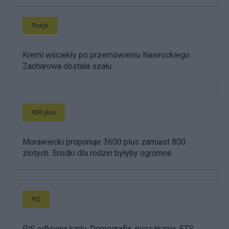
Rosja
Kreml wściekły po przemówieniu Nawrockiego.
Zacharowa dostała szału
800 plus
Morawiecki proponuje 3600 plus zamiast 800
złotych. Środki dla rodzin byłyby ogromne
PiS
PiS odkrywa karty. Demografia, mieszkania, ETS,