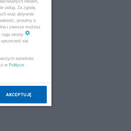
alizowanych reklam,
ie usług. Za zgodą
ych oraz aktywnie
watność, prosimy o
wolna i zawsze możesz
m rogu strony
.
sprzeciwić się
 naszych serwisów
esz w
Polityce
AKCEPTUJĘ