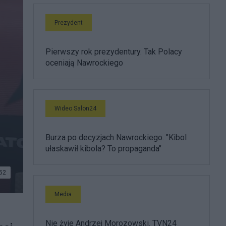
Prezydent
Pierwszy rok prezydentury. Tak Polacy
oceniają Nawrockiego
Wideo Salon24
Burza po decyzjach Nawrockiego. "Kibol
ułaskawił kibola? To propaganda"
52
Media
Nie żyje Andrzej Morozowski. TVN24