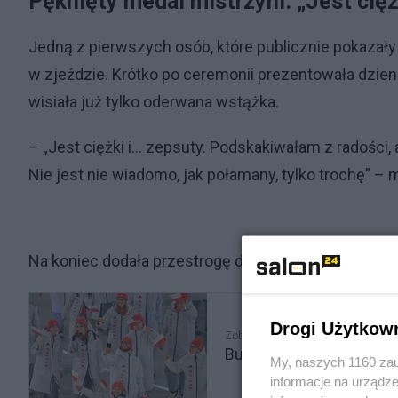
Pęknięty medal mistrzyni. „Jest cięż
Jedną z pierwszych osób, które publicznie pokazały
w zjeździe. Krótko po ceremonii prezentowała dzien
wisiała już tylko oderwana wstążka.
– „Jest ciężki i… zepsuty. Podskakiwałam z radości,
Nie jest nie wiadomo, jak połamany, tylko trochę” –
Na koniec dodała przestrogę dla innych medalistów: –
Drogi Użytkow
Zobacz także
Burza wokół strojów pols
My, naszych 1160 zau
informacje na urządze