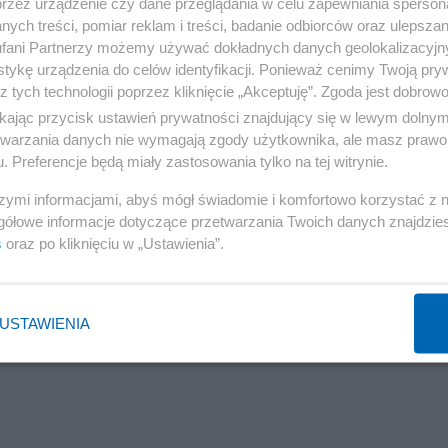
przez urządzenie czy dane przeglądania w celu zapewniania sperson
ych treści, pomiar reklam i treści, badanie odbiorców oraz ulepszan
fani Partnerzy możemy używać dokładnych danych geolokalizacyjn
tykę urządzenia do celów identyfikacji. Ponieważ cenimy Twoją pry
z tych technologii poprzez kliknięcie „Akceptuję”. Zgoda jest dobro
ikając przycisk ustawień prywatności znajdujący się w lewym dolny
etwarzania danych nie wymagają zgody użytkownika, ale masz prawo 
. Preferencje będą miały zastosowania tylko na tej witrynie.
szymi informacjami, abyś mógł świadomie i komfortowo korzystać z
gółowe informacje dotyczące przetwarzania Twoich danych znajdzi
s
oraz po kliknięciu w „Ustawienia”.
USTAWIENIA