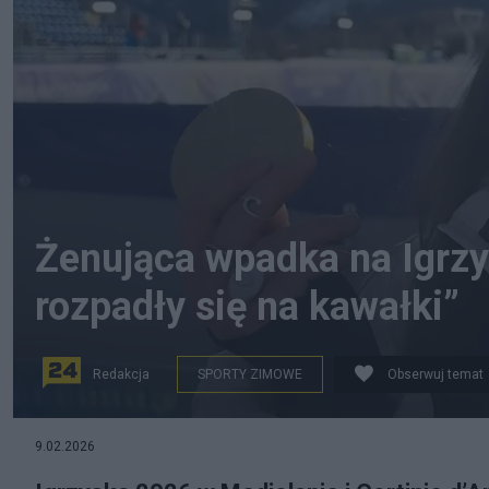
Żenująca wpadka na Igrz
rozpadły się na kawałki”
Redakcja
SPORTY ZIMOWE
Obserwuj temat
na zdjęciu: Breezy Johnson, mistrzyni olimpijska w zjeź
9.02.2026