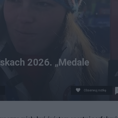
yskach 2026. „Medale
Obserwuj notkę
dzie. fot. X