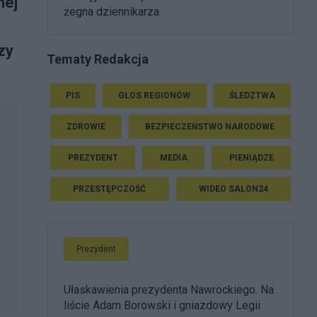
nej
żegna dziennikarza
zy
Tematy Redakcja
PIS
GŁOS REGIONÓW
ŚLEDZTWA
ZDROWIE
BEZPIECZEŃSTWO NARODOWE
PREZYDENT
MEDIA
PIENIĄDZE
PRZESTĘPCZOŚĆ
WIDEO SALON24
Prezydent
Ułaskawienia prezydenta Nawrockiego. Na
liście Adam Borowski i gniazdowy Legii