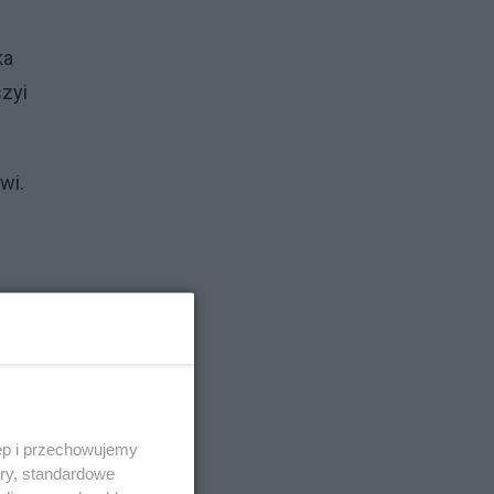
ka
szyi
wi.
ęp i przechowujemy
ory, standardowe