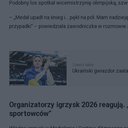
Podobny los spotkał wicemistrzynię olimpijską, sz
– „Medal upadł na śnieg i… pękł na pół. Mam nadzieję
przypadki” – powiedziała zawodniczka w rozmowie 
Zobacz także
Ukraiński gwiazdor zaat
Organizatorzy igrzysk 2026 reagują. 
sportowców”