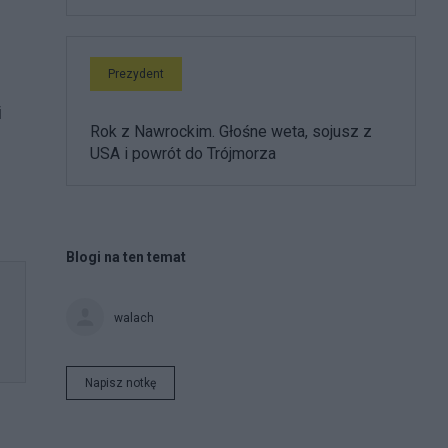
Prezydent
i
Rok z Nawrockim. Głośne weta, sojusz z
USA i powrót do Trójmorza
Blogi na ten temat
walach
Napisz notkę