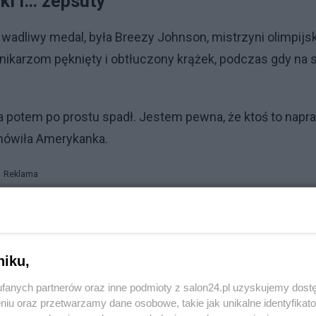
ki i… zepsuty”
 wadliwy medal, była Breezy Johnson, mistrzyni olimpijs
nikarzom pęknięty i obtłuczony krążek, podczas gdy na 
 a potem po prostu spadł. Jestem pewna, że ktoś to napra
 mówiła Amerykanka.
Reklama
 „Nie skaczcie z nimi na szyi”.
niku,
kich olimpijczyków. Dlaczego Adidas, a nie 4F?
fanych partnerów oraz inne podmioty z salon24.pl uzyskujemy dost
niu oraz przetwarzamy dane osobowe, takie jak unikalne identyfikat