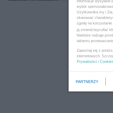
informacje wysyłane 
wybór spersonalizowan
Użytkownika my i Zau
skanować charakterys
zgodę na korzystanie 
ją zmienić/wycofać kl
Niektóre rodzaje prz
takiemu przetwarzaniu
Zapoznaj się z poniż
internetowych. Szcze
Prywatności
i
Cookie
PARTNERZY