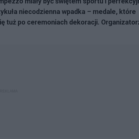
Ampezzo miały być świętem sportu i perfekcyj
zykuła niecodzienna wpadka – medale, które
się tuż po ceremoniach dekoracji. Organizator