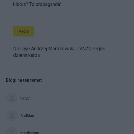
kibola? To propaganda"
Media
Nie żyje Andrzej Morozowski. TVN24 żegna
dziennikarza
Blogi na ten temat
folt37
AndMan
matthew88