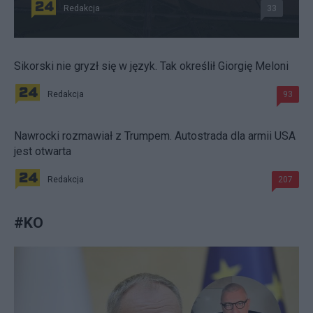
Redakcja
33
Sikorski nie gryzł się w język. Tak określił Giorgię Meloni
Redakcja
93
Nawrocki rozmawiał z Trumpem. Autostrada dla armii USA
jest otwarta
Redakcja
207
#
KO