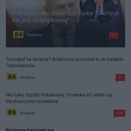
Pierwsza taka deklaracja Tuska. "Giertych
nie jest świętą krową"
Redakcja
91
Tomograf na denacie? Arłukowicz porównał to do badania
Tutanchamona
Redakcja
51
Nie tylko Szpital Południowy. Posłanka KO wbiła się
błyskawicznie na badania
Redakcja
100
Najpopularniejsze