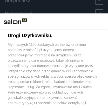
Gospodarka
Rozmaitości
Technologie
Drogi Użytkowniku,
Sport
My, naszych 1160 zaufanych partnerów oraz inne
podmioty z salon24.pl uzyskujemy dostęp i
Społeczeństwo
przechowujemy informacje na urządzeniu oraz
przetwarzamy dane osobowe, takie jak unikalne
Kultura
identyfikatory, standardowe informacje wysyłane przez
urządzenie czy dane przeglądania w celu zapewniania
spersonalizowanych reklam, wybór spersonalizowanych
treści, pomiar reklam i treści, badanie odbiorców oraz
ulepszanie usług. Za zgodą Użytkownika my i Zaufani
X
Facebook
Instagram
Youtube
Partnerzy możemy używać dokładnych danych
geolokalizacyjnych oraz aktywnie skanować
charakterystykę urządzenia do celów identyfikacji.
Ponieważ cenimy Twoją prywatność, prosimy o zgodę na