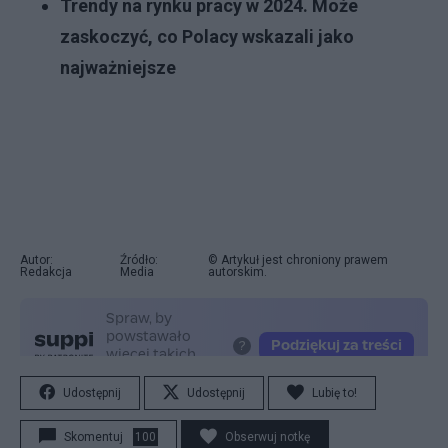
Trendy na rynku pracy w 2024. Może
zaskoczyć, co Polacy wskazali jako
najważniejsze
Autor:
Źródło:
© Artykuł jest chroniony prawem
Redakcja
Media
autorskim.
Udostępnij
Udostępnij
Lubię to!
Skomentuj
100
Obserwuj notkę