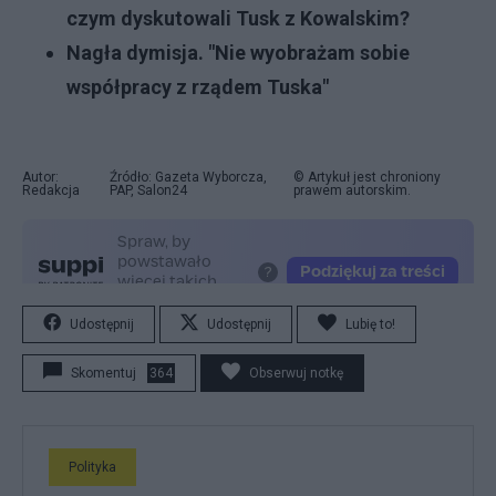
czym dyskutowali Tusk z Kowalskim?
Nagła dymisja. "Nie wyobrażam sobie
współpracy z rządem Tuska"
Autor:
Źródło: Gazeta Wyborcza,
© Artykuł jest chroniony
Redakcja
PAP, Salon24
prawem autorskim.
Udostępnij
Udostępnij
Lubię to!
Skomentuj
364
Obserwuj notkę
Polityka