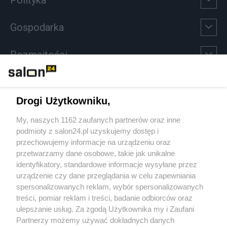
Gospodarka
Rozmaitości
Technologie
Drogi Użytkowniku,
Sport
My, naszych 1162 zaufanych partnerów oraz inne
podmioty z salon24.pl uzyskujemy dostęp i
Społeczeństwo
przechowujemy informacje na urządzeniu oraz
przetwarzamy dane osobowe, takie jak unikalne
Kultura
identyfikatory, standardowe informacje wysyłane przez
urządzenie czy dane przeglądania w celu zapewniania
spersonalizowanych reklam, wybór spersonalizowanych
treści, pomiar reklam i treści, badanie odbiorców oraz
ulepszanie usług. Za zgodą Użytkownika my i Zaufani
X
Facebook
Instagram
Youtube
Partnerzy możemy używać dokładnych danych