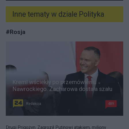
Inne tematy w dziale
Polityka
#
Rosja
Kreml wściekły po przemówieniu
Nawrockiego. Zacharowa dostała szału
Redakcja
489
Drugi Prigożyn. Zagroził Putinowi atakiem, miliony