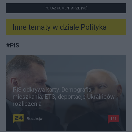
POKAŻ KOMENTARZE (90)
Inne tematy w dziale
Polityka
#
PiS
PiS odkrywa karty. Demografia,
mieszkania, ETS, deportacje Ukraińców i
rozliczenia
Redakcja
161