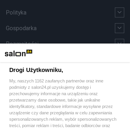
Polityka
Gospodarka
Rozmaitości
Technologie
Drogi Użytkowniku,
Sport
My, naszych 1162 zaufanych partnerów oraz inne
podmioty z salon24.pl uzyskujemy dostęp i
Społeczeństwo
przechowujemy informacje na urządzeniu oraz
przetwarzamy dane osobowe, takie jak unikalne
Kultura
identyfikatory, standardowe informacje wysyłane przez
urządzenie czy dane przeglądania w celu zapewniania
spersonalizowanych reklam, wybór spersonalizowanych
treści, pomiar reklam i treści, badanie odbiorców oraz