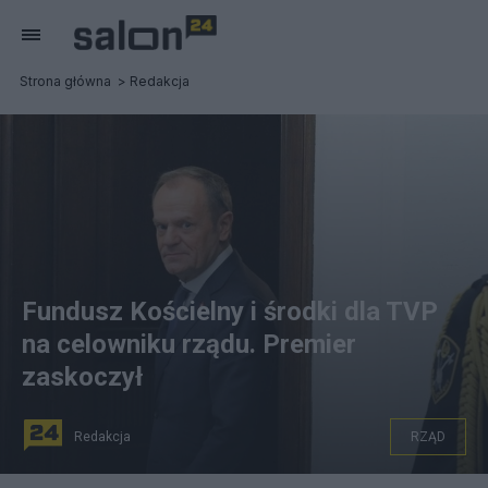
Strona główna
Redakcja
Fundusz Kościelny i środki dla TVP
na celowniku rządu. Premier
zaskoczył
Redakcja
RZĄD
fot. PAP