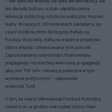
– Nie tylko dla widzów, nie tylko dla demokracji, ale
też dla ludzi kultury i sztuki odpolitycznimy
telewizję publiczną, instytucje publiczne, muzea i
teatry. W naszych 100 konkretach zakładamy, że
część środków, które do tej pory trafiały na
Fundusz Kościelny, trafią na wsparcie projektów,
status artysty i sfinansowanie tych potrzeb.
Zaprzestaniemy natychmiast finansowania
propagandy i tej machiny kłamstwa, propagandy
jaką jest TVP Info i telewizja publiczna w tym
wymiarze politycznym – zapowiadał
wówczas Tusk.
O tym, że należy zlikwidować Fundusz Kościelny,
mówił m.in. w grudniu marszałek Sejmu i lider