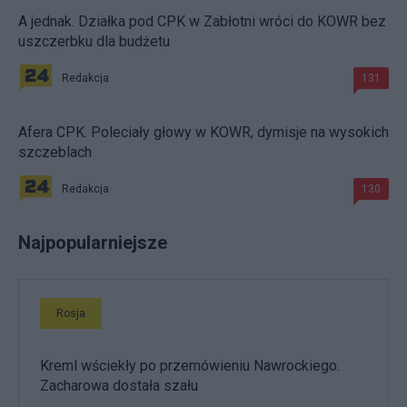
A jednak. Działka pod CPK w Zabłotni wróci do KOWR bez
uszczerbku dla budżetu
Redakcja
131
Afera CPK. Poleciały głowy w KOWR, dymisje na wysokich
szczeblach
Redakcja
130
Najpopularniejsze
Rosja
Kreml wściekły po przemówieniu Nawrockiego.
Zacharowa dostała szału