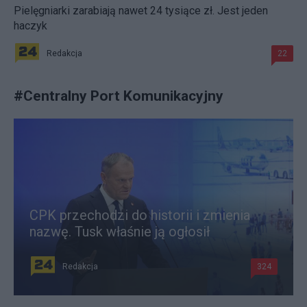
Pielęgniarki zarabiają nawet 24 tysiące zł. Jest jeden
haczyk
Redakcja
22
#
Centralny Port Komunikacyjny
CPK przechodzi do historii i zmienia
nazwę. Tusk właśnie ją ogłosił
Redakcja
324