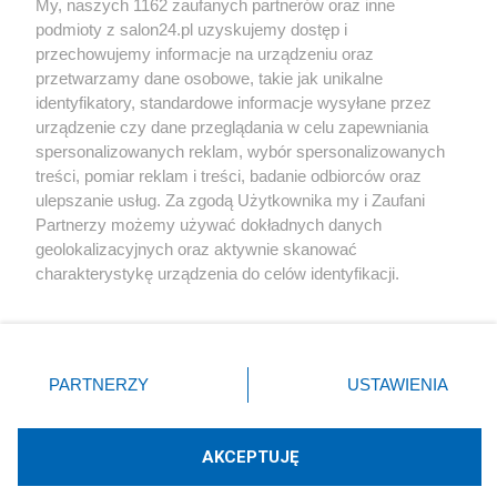
My, naszych 1162 zaufanych partnerów oraz inne
podmioty z salon24.pl uzyskujemy dostęp i
Społeczeństwo
przechowujemy informacje na urządzeniu oraz
przetwarzamy dane osobowe, takie jak unikalne
Kultura
identyfikatory, standardowe informacje wysyłane przez
urządzenie czy dane przeglądania w celu zapewniania
spersonalizowanych reklam, wybór spersonalizowanych
treści, pomiar reklam i treści, badanie odbiorców oraz
ulepszanie usług. Za zgodą Użytkownika my i Zaufani
X
Facebook
Instagram
Youtube
Partnerzy możemy używać dokładnych danych
geolokalizacyjnych oraz aktywnie skanować
charakterystykę urządzenia do celów identyfikacji.
Web Content Media sp. z o. o. © 2022
Ponieważ cenimy Twoją prywatność, prosimy o zgodę na
korzystanie z tych technologii poprzez kliknięcie
„Akceptuję”. Zgoda jest dobrowolna i zawsze możesz ją
Pomoc
O nas
Praca
Reklama
Kontakt
zmienić/wycofać klikając przycisk ustawień prywatności
PARTNERZY
USTAWIENIA
znajdujący się w lewym dolnym rogu strony
. Niektóre
rodzaje przetwarzania danych nie wymagają zgody
użytkownika, ale masz prawo sprzeciwić się takiemu
AKCEPTUJĘ
przetwarzaniu. Preferencje będą miały zastosowania tylko
Technologię dostarcza:
W3media.pl