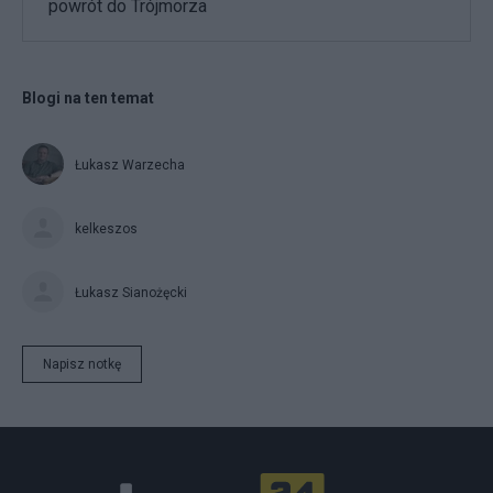
powrót do Trójmorza
Blogi na ten temat
Łukasz Warzecha
kelkeszos
Łukasz Sianożęcki
Napisz notkę