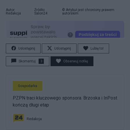
Autor:
Źródło:
© Artykuł jest chroniony prawem
Redakcja
Salon24
autorskim.
Udostępnij
Udostępnij
Lubię to!
Skomentuj
3
Obserwuj notkę
Gospodarka
PZPN traci kluczowego sponsora. Brzoska i InPost
kończą długi etap
Redakcja