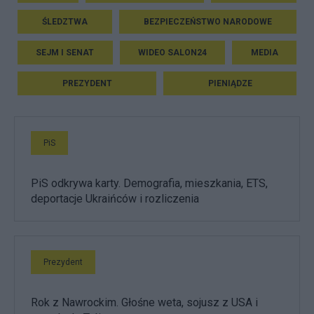
ŚLEDZTWA
BEZPIECZEŃSTWO NARODOWE
SEJM I SENAT
WIDEO SALON24
MEDIA
PREZYDENT
PIENIĄDZE
PiS
PiS odkrywa karty. Demografia, mieszkania, ETS,
deportacje Ukraińców i rozliczenia
Prezydent
Rok z Nawrockim. Głośne weta, sojusz z USA i