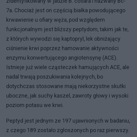
zidentyfikowany w jadzie B. cotiara i nazwany Bc-
7a. Chociaż jest on częścią białka powodującego
krwawienie u ofiary węża, pod względem
funkcjonalnym jest bliższy peptydom, takim jak te,
z których wywodzi się kaptopryl, lek obniżający
ciśnienie krwi poprzez hamowanie aktywności
enzymu konwertującego angiotensynę (ACE).
Istnieje już wiele cząsteczek hamujących ACE, ale
nadal trwają poszukiwania kolejnych, bo
dotychczas stosowane mają niekorzystne skutki
uboczne, jak suchy kaszel, zawroty głowy i wysoki
poziom potasu we krwi.
Peptyd jest jednym ze 197 ujawnionych w badaniu,
z czego 189 zostało zgłoszonych po raz pierwszy.