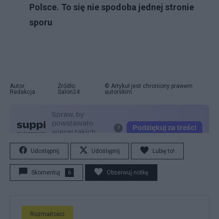
Polsce. To się nie spodoba jednej stronie
sporu
Autor:
Źródło:
© Artykuł jest chroniony prawem
Redakcja
Salon24
autorskim.
Udostępnij
Udostępnij
Lubię to!
Skomentuj
6
Obserwuj notkę
Rozmaitości