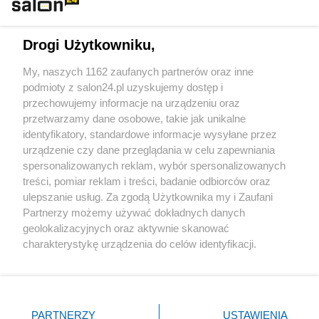
Technologie
Drogi Użytkowniku,
Sport
My, naszych 1162 zaufanych partnerów oraz inne
podmioty z salon24.pl uzyskujemy dostęp i
Społeczeństwo
przechowujemy informacje na urządzeniu oraz
przetwarzamy dane osobowe, takie jak unikalne
Kultura
identyfikatory, standardowe informacje wysyłane przez
urządzenie czy dane przeglądania w celu zapewniania
spersonalizowanych reklam, wybór spersonalizowanych
treści, pomiar reklam i treści, badanie odbiorców oraz
ulepszanie usług. Za zgodą Użytkownika my i Zaufani
X
Facebook
Instagram
Youtube
Partnerzy możemy używać dokładnych danych
geolokalizacyjnych oraz aktywnie skanować
charakterystykę urządzenia do celów identyfikacji.
Web Content Media sp. z o. o. © 2022
Ponieważ cenimy Twoją prywatność, prosimy o zgodę na
korzystanie z tych technologii poprzez kliknięcie
„Akceptuję”. Zgoda jest dobrowolna i zawsze możesz ją
Pomoc
O nas
Praca
Reklama
Kontakt
zmienić/wycofać klikając przycisk ustawień prywatności
PARTNERZY
USTAWIENIA