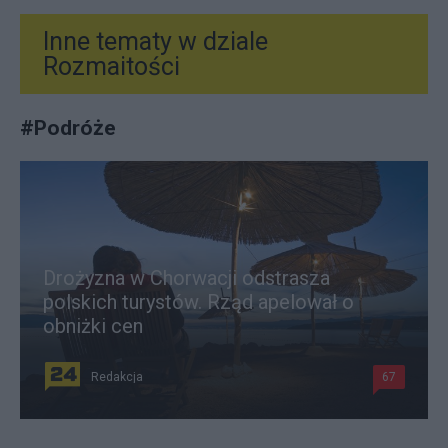
Inne tematy w dziale
Rozmaitości
#
Podróże
Drożyzna w Chorwacji odstrasza
polskich turystów. Rząd apelował o
obniżki cen
Redakcja
67