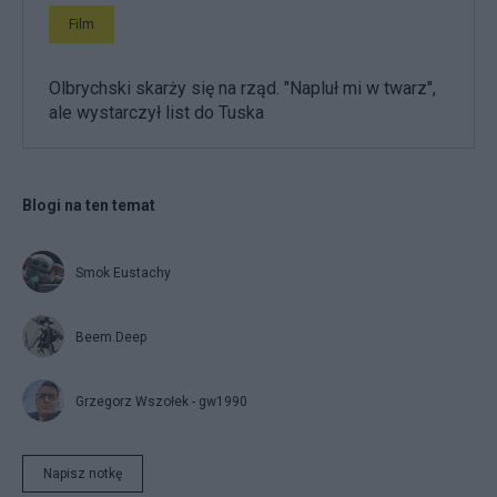
Film
Olbrychski skarży się na rząd. "Napluł mi w twarz",
ale wystarczył list do Tuska
Blogi na ten temat
Smok Eustachy
Beem.Deep
Grzegorz Wszołek - gw1990
Napisz notkę