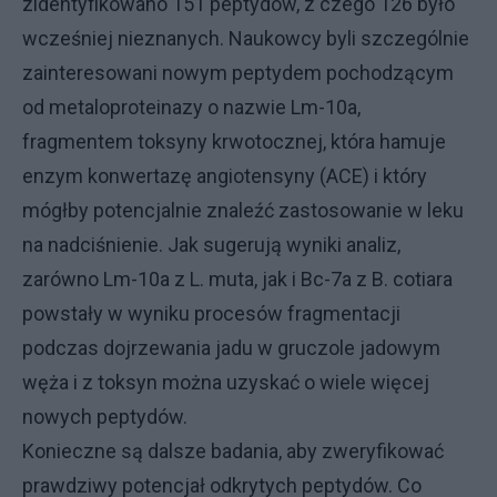
zidentyfikowano 151 peptydów, z czego 126 było
wcześniej nieznanych. Naukowcy byli szczególnie
zainteresowani nowym peptydem pochodzącym
od metaloproteinazy o nazwie Lm-10a,
fragmentem toksyny krwotocznej, która hamuje
enzym konwertazę angiotensyny (ACE) i który
mógłby potencjalnie znaleźć zastosowanie w leku
na nadciśnienie. Jak sugerują wyniki analiz,
zarówno Lm-10a z L. muta, jak i Bc-7a z B. cotiara
powstały w wyniku procesów fragmentacji
podczas dojrzewania jadu w gruczole jadowym
węża i z toksyn można uzyskać o wiele więcej
nowych peptydów.
Konieczne są dalsze badania, aby zweryfikować
prawdziwy potencjał odkrytych peptydów. Co