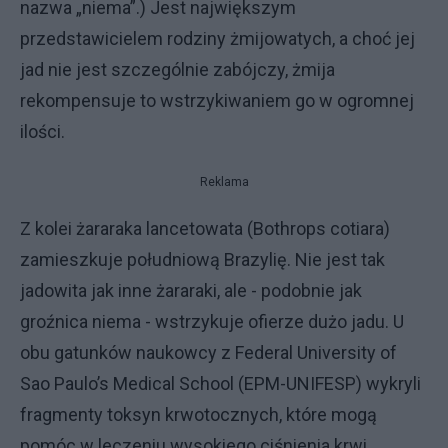
nazwa „niema”.) Jest największym
przedstawicielem rodziny żmijowatych, a choć jej
jad nie jest szczególnie zabójczy, żmija
rekompensuje to wstrzykiwaniem go w ogromnej
ilości.
Reklama
Z kolei żararaka lancetowata (Bothrops cotiara)
zamieszkuje południową Brazylię. Nie jest tak
jadowita jak inne żararaki, ale - podobnie jak
groźnica niema - wstrzykuje ofierze dużo jadu. U
obu gatunków naukowcy z Federal University of
Sao Paulo’s Medical School (EPM-UNIFESP) wykryli
fragmenty toksyn krwotocznych, które mogą
pomóc w leczeniu wysokiego ciśnienia krwi.