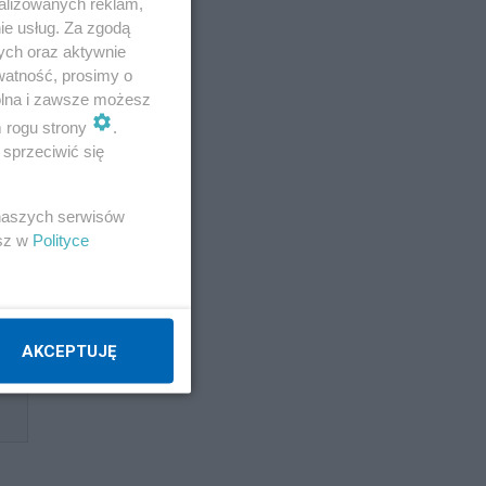
alizowanych reklam,
ie usług. Za zgodą
ych oraz aktywnie
watność, prosimy o
wolna i zawsze możesz
m rogu strony
.
sprzeciwić się
 naszych serwisów
esz w
Polityce
AKCEPTUJĘ