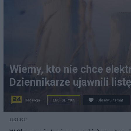
Wiemy, kto nie chce elekt
Dziennikarze ujawnili list
Redakcja
ENERGETYKA
Obserwuj temat
Źródło zdjęcia: Elektrownia atomowa. Fot. Centralniak /
22.01.2024