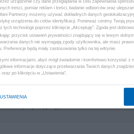
przez urządzenie czy dane przeglądania w celu zapewniania sperson
ych treści, pomiar reklam i treści, badanie odbiorców oraz ulepszan
stoku;
fani Partnerzy możemy używać dokładnych danych geolokalizacyjn
tykę urządzenia do celów identyfikacji. Ponieważ cenimy Twoją pry
z tych technologii poprzez kliknięcie „Akceptuję”. Zgoda jest dobro
ikając przycisk ustawień prywatności znajdujący się w lewym dolny
etwarzania danych nie wymagają zgody użytkownika, ale masz prawo 
rząd Miasta w Białymstoku;
. Preferencje będą miały zastosowania tylko na tej witrynie.
szymi informacjami, abyś mógł świadomie i komfortowo korzystać z
gółowe informacje dotyczące przetwarzania Twoich danych znajdzi
s
oraz po kliknięciu w „Ustawienia”.
USTAWIENIA
przez nowy rząd się posypał? Sienkiewicz stanowczo