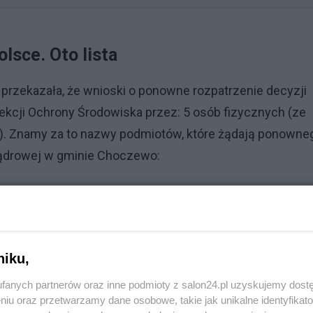
lsce. Oto lista
 przekazała, że wnioski o ponowne rozpatrzenie decyzji
ekcji Ochrony Środowiska przez: 5 osób fizycznych (ze
). Znamy za to nazwy podmiotów, które żądają ponowne
 jądrowej w gminie Choczewo:
 Nadmorskich Bałtyckie SOS;
iatkowskiego;
niku,
Reklama
fanych partnerów oraz inne podmioty z salon24.pl uzyskujemy dost
niu oraz przetwarzamy dane osobowe, takie jak unikalne identyfikat