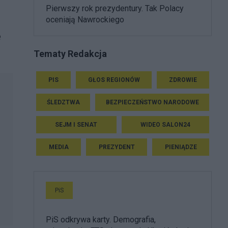
Pierwszy rok prezydentury. Tak Polacy
oceniają Nawrockiego
e
Tematy Redakcja
PIS
GŁOS REGIONÓW
ZDROWIE
ŚLEDZTWA
BEZPIECZEŃSTWO NARODOWE
SEJM I SENAT
WIDEO SALON24
MEDIA
PREZYDENT
PIENIĄDZE
PiS
PiS odkrywa karty. Demografia,