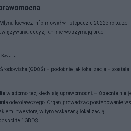
e prawomocna
łynarkiewicz informował w listopadzie 20223 roku, że
wiązywania decyzji ani nie wstrzymują prac
Reklama
Środowiska (GDOŚ) – podobnie jak lokalizacja – została
ie wiadomo też, kiedy się uprawomocni. – Obecnie nie j
ania odwoławczego. Organ, prowadząc postępowanie ws
skiem inwestora, w tym wskazaną lokalizacją
pospolitej” GDOŚ.