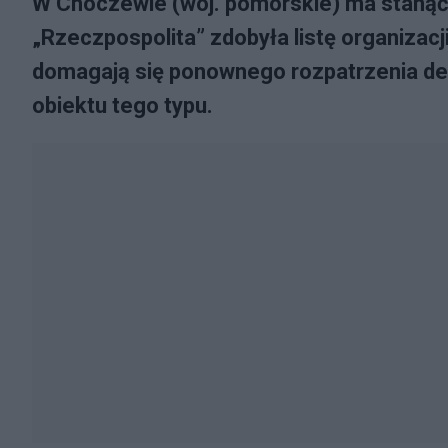
W Choczewie (woj. pomorskie) ma stanąć 
„Rzeczpospolita” zdobyła listę organizacj
domagają się ponownego rozpatrzenia de
obiektu tego typu.