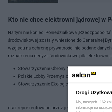
Kto nie chce elektrowni jądrowej w Po
Na tym nie koniec. Poniedziałkowa „Rzeczpospolita”
środowiskowej zostały wniesione do Generalnej Dyr
względu na ochronę prywatności nie podano danych
rozpatrzenia decyzji środowiskowej dla elektrowni
Stowarzyszenie Obrony Naturalnych Obszarów
Polskie Lobby Przemysłowe im. Eugeniusza Kw
Stowarzyszenie Ekologiczne EKO-UNIA;
Drogi Użytkow
My, naszych 1162 zau
oraz reprezentowane przez jedną osobę:
informacje na urządze