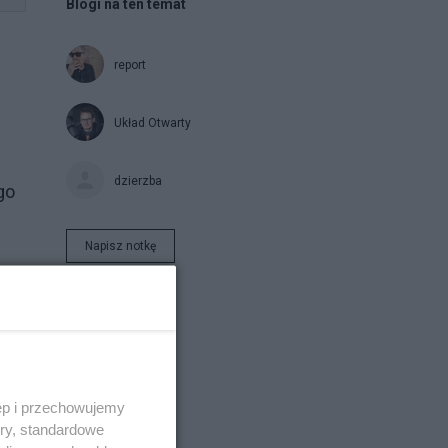
Blogi na ten temat
report
Układ Otwarty
dzierzba
go
Napisz notkę
ęp i przechowujemy
ory, standardowe