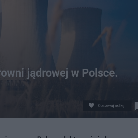
rowni jądrowej w Polsce.
ę
Obserwuj notkę
 CC BY 2.0 DEED / zdjęcie ilustracyjne