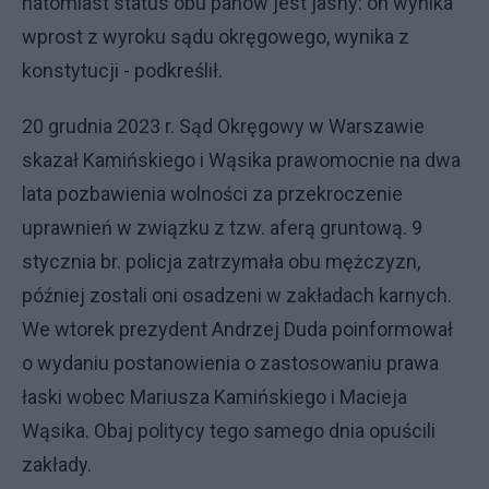
natomiast status obu panów jest jasny: on wynika
wprost z wyroku sądu okręgowego, wynika z
konstytucji - podkreślił.
20 grudnia 2023 r. Sąd Okręgowy w Warszawie
skazał Kamińskiego i Wąsika prawomocnie na dwa
lata pozbawienia wolności za przekroczenie
uprawnień w związku z tzw. aferą gruntową. 9
stycznia br. policja zatrzymała obu mężczyzn,
później zostali oni osadzeni w zakładach karnych.
We wtorek prezydent Andrzej Duda poinformował
o wydaniu postanowienia o zastosowaniu prawa
łaski wobec Mariusza Kamińskiego i Macieja
Wąsika. Obaj politycy tego samego dnia opuścili
zakłady.