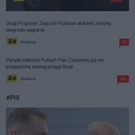
Drugi Prigożyn. Zagroził Putinowi atakiem, miliony
obejrzało nagranie
Redakcja
78
Parada słabości Putina? Plac Czerwony już nie
przypomina dawnej potęgi Rosji
Redakcja
206
#
PiS