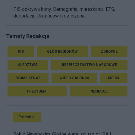
PiS odkrywa karty. Demografia, mieszkania, ETS,
deportacje Ukraińców i rozliczenia
Tematy Redakcja
PIS
GŁOS REGIONÓW
ZDROWIE
ŚLEDZTWA
BEZPIECZEŃSTWO NARODOWE
SEJM I SENAT
WIDEO SALON24
MEDIA
PREZYDENT
PIENIĄDZE
Prezydent
Rok z Nawrockim. Głośne weta, sojusz z USA i