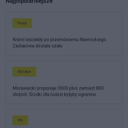
Najpopularniejsze
Rosja
Kreml wściekły po przemówieniu Nawrockiego.
Zacharowa dostała szału
800 plus
Morawiecki proponuje 3600 plus zamiast 800
złotych. Środki dla rodzin byłyby ogromne
PiS