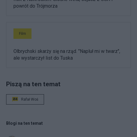
powrót do Trójmorza
Film
Olbrychski skarży się na rząd. "Napluł mi w twarz",
ale wystarczył list do Tuska
Piszą na ten temat
Rafał Woś
Blogi na ten temat