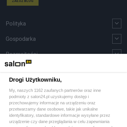
ZAŁÓŻ BLOG
Polityka
Gospodarka
Rozmaitości
Technologie
Drogi Użytkowniku,
Sport
My, naszych 1162 zaufanych partnerów oraz inne
podmioty z salon24.pl uzyskujemy dostęp i
Społeczeństwo
przechowujemy informacje na urządzeniu oraz
przetwarzamy dane osobowe, takie jak unikalne
Kultura
identyfikatory, standardowe informacje wysyłane przez
urządzenie czy dane przeglądania w celu zapewniania