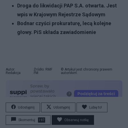
Droga do likwidacji PAP S.A. otwarta. Jest
wpis w Krajowym Rejestrze Sądowym
Bodnar czyści prokuraturę, lecą kolejne
głowy. PiS składa zawiadomienie
Autor:
Źródło: RMF
© Artykuł jest chroniony prawem
Redakcja
FM
autorskim.
Udostępnij
Udostępnij
Lubię to!
Skomentuj
197
Obserwuj notkę