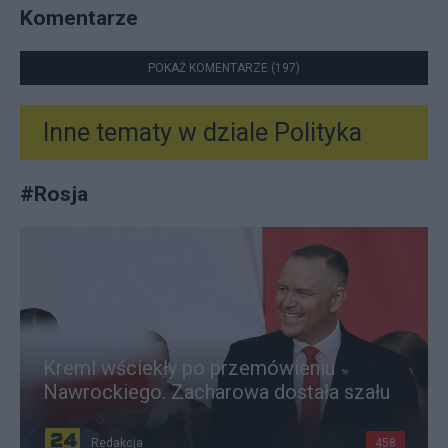
Komentarze
POKAŻ KOMENTARZE (197)
Inne tematy w dziale
Polityka
#
Rosja
Kreml wściekły po przemówieniu
Nawrockiego. Zacharowa dostała szału
Redakcja
458