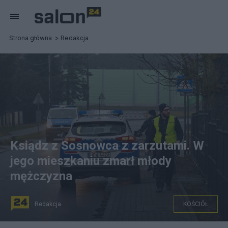
Strona główna
Redakcja
Ksiądz z Sosnowca z zarzutami. W
jego mieszkaniu zmarł młody
mężczyzna
Redakcja
KOŚCIÓŁ
W mieszkaniu księdza z Sosnowca nie obyło się bez