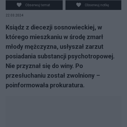
policji. Fot. PAP / zdjęcie ilustracyjne
Obserwuj temat
Obserwuj notkę
22.03.2024
Ksiądz z diecezji sosnowieckiej, w
którego mieszkaniu w środę zmarł
młody mężczyzna, usłyszał zarzut
posiadania substancji psychotropowej.
Nie przyznał się do winy. Po
przesłuchaniu został zwolniony –
poinformowała prokuratura.