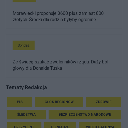
Morawiecki proponuje 3600 plus zamiast 800
złotych. Środki dla rodzin byłyby ogromne
Sondaż
Ze świecą szukać zwolenników rządu. Duży ból
głowy dla Donalda Tuska
Tematy Redakcja
PIS
GŁOS REGIONÓW
ZDROWIE
ŚLEDZTWA
BEZPIECZEŃSTWO NARODOWE
PREZYDENT
PIENIĄDZE
WIDEO SALON24