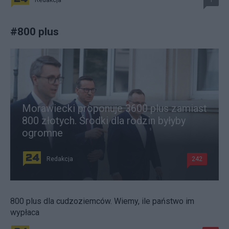
Redakcja
1
#
800 plus
Morawiecki proponuje 3600 plus zamiast
800 złotych. Środki dla rodzin byłyby
ogromne
Redakcja
242
800 plus dla cudzoziemców. Wiemy, ile państwo im
wypłaca