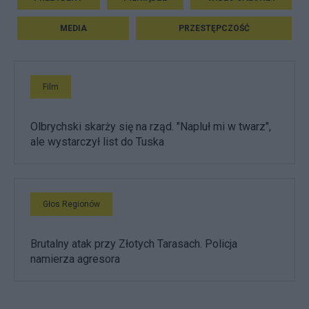
MEDIA
PRZESTĘPCZOŚĆ
Film
Olbrychski skarży się na rząd. "Napluł mi w twarz",
ale wystarczył list do Tuska
Głos Regionów
Brutalny atak przy Złotych Tarasach. Policja
namierza agresora