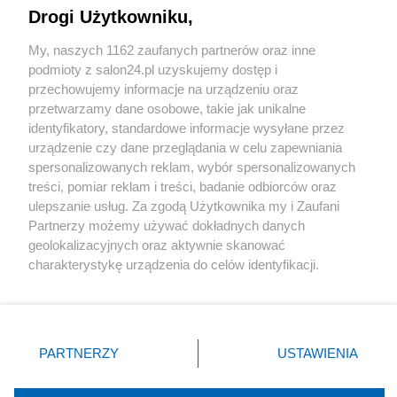
Drogi Użytkowniku,
Sport
My, naszych 1162 zaufanych partnerów oraz inne
podmioty z salon24.pl uzyskujemy dostęp i
Społeczeństwo
przechowujemy informacje na urządzeniu oraz
przetwarzamy dane osobowe, takie jak unikalne
Kultura
identyfikatory, standardowe informacje wysyłane przez
urządzenie czy dane przeglądania w celu zapewniania
spersonalizowanych reklam, wybór spersonalizowanych
treści, pomiar reklam i treści, badanie odbiorców oraz
ulepszanie usług. Za zgodą Użytkownika my i Zaufani
X
Facebook
Instagram
Youtube
Partnerzy możemy używać dokładnych danych
geolokalizacyjnych oraz aktywnie skanować
charakterystykę urządzenia do celów identyfikacji.
Web Content Media sp. z o. o. © 2022
Ponieważ cenimy Twoją prywatność, prosimy o zgodę na
korzystanie z tych technologii poprzez kliknięcie
„Akceptuję”. Zgoda jest dobrowolna i zawsze możesz ją
Pomoc
O nas
Praca
Reklama
Kontakt
zmienić/wycofać klikając przycisk ustawień prywatności
PARTNERZY
USTAWIENIA
znajdujący się w lewym dolnym rogu strony
. Niektóre
rodzaje przetwarzania danych nie wymagają zgody