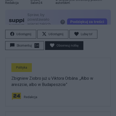
Redakcja
Salon24
autorskim.
Udostępnij
Udostępnij
Lubię to!
Skomentuj
54
Obserwuj notkę
Polityka
Zbigniew Ziobro już u Viktora Orbána. „Albo w
areszcie, albo w Budapeszcie”
Redakcja