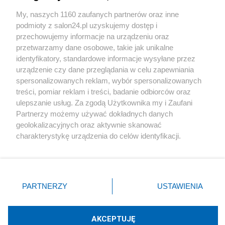
Sport
My, naszych 1160 zaufanych partnerów oraz inne
podmioty z salon24.pl uzyskujemy dostęp i
Społeczeństwo
przechowujemy informacje na urządzeniu oraz
przetwarzamy dane osobowe, takie jak unikalne
Kultura
identyfikatory, standardowe informacje wysyłane przez
urządzenie czy dane przeglądania w celu zapewniania
spersonalizowanych reklam, wybór spersonalizowanych
treści, pomiar reklam i treści, badanie odbiorców oraz
ulepszanie usług. Za zgodą Użytkownika my i Zaufani
X
Facebook
Instagram
Youtube
Partnerzy możemy używać dokładnych danych
geolokalizacyjnych oraz aktywnie skanować
charakterystykę urządzenia do celów identyfikacji.
Web Content Media sp. z o. o. © 2022
Ponieważ cenimy Twoją prywatność, prosimy o zgodę na
korzystanie z tych technologii poprzez kliknięcie
„Akceptuję”. Zgoda jest dobrowolna i zawsze możesz ją
Pomoc
O nas
Praca
Reklama
Kontakt
zmienić/wycofać klikając przycisk ustawień prywatności
PARTNERZY
USTAWIENIA
znajdujący się w lewym dolnym rogu strony
. Niektóre
rodzaje przetwarzania danych nie wymagają zgody
użytkownika, ale masz prawo sprzeciwić się takiemu
AKCEPTUJĘ