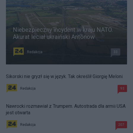
Niebezpieczny incydent w kraju NATO.
Akurat leciał ukraiński Antonow
Redakcja
33
Sikorski nie gryzł się w język. Tak określił Giorgię Meloni
Redakcja
93
Nawrocki rozmawiał z Trumpem. Autostrada dla armii USA
jest otwarta
Redakcja
207