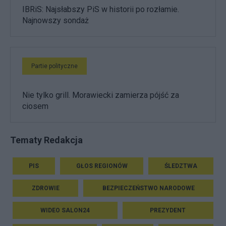
IBRiS: Najsłabszy PiS w historii po rozłamie.
Najnowszy sondaż
Partie polityczne
Nie tylko grill. Morawiecki zamierza pójść za
ciosem
Tematy Redakcja
PIS
GŁOS REGIONÓW
ŚLEDZTWA
ZDROWIE
BEZPIECZEŃSTWO NARODOWE
WIDEO SALON24
PREZYDENT