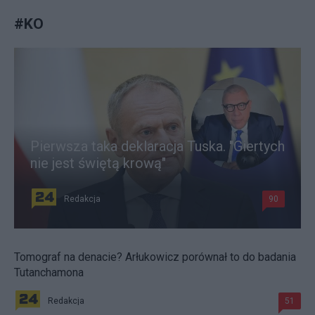
#
KO
Pierwsza taka deklaracja Tuska. "Giertych
nie jest świętą krową"
Redakcja
90
Tomograf na denacie? Arłukowicz porównał to do badania
Tutanchamona
Redakcja
51