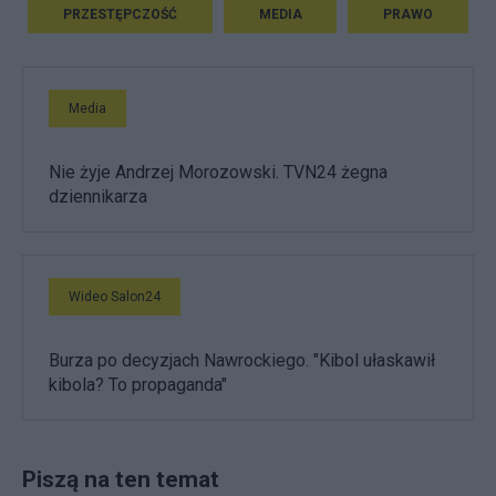
PRZESTĘPCZOŚĆ
MEDIA
PRAWO
Media
Nie żyje Andrzej Morozowski. TVN24 żegna
dziennikarza
Wideo Salon24
Burza po decyzjach Nawrockiego. "Kibol ułaskawił
kibola? To propaganda"
Piszą na ten temat