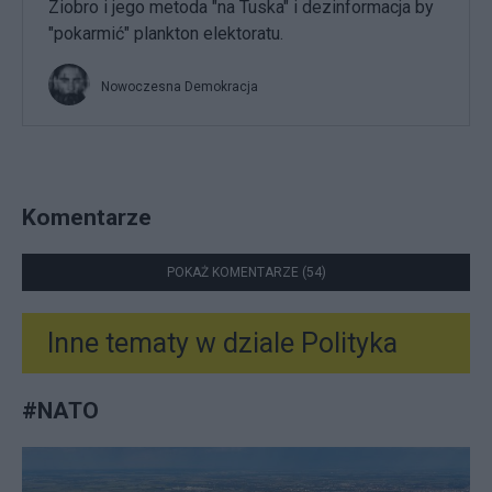
Ziobro i jego metoda "na Tuska" i dezinformacja by
"pokarmić" plankton elektoratu.
Nowoczesna Demokracja
Komentarze
POKAŻ KOMENTARZE (54)
Inne tematy w dziale
Polityka
#
NATO