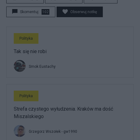
Skomentuj
102
Obserwuj notkę
Polityka
Tak się nie robi
Smok Eustachy
Polityka
Strefa czystego wyłudzenia. Kraków ma dość
Miszalskiego
Grzegorz Wszołek - gw1990