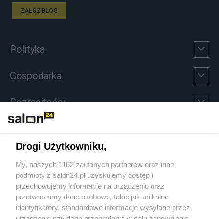
ZAŁÓŻ BLOG
Polityka
Gospodarka
Rozmaitości
Technologie
Drogi Użytkowniku,
Sport
My, naszych 1162 zaufanych partnerów oraz inne
podmioty z salon24.pl uzyskujemy dostęp i
Społeczeństwo
przechowujemy informacje na urządzeniu oraz
przetwarzamy dane osobowe, takie jak unikalne
Kultura
identyfikatory, standardowe informacje wysyłane przez
urządzenie czy dane przeglądania w celu zapewniania