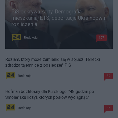
PiS odkrywa karty. Demografia,
mieszkania, ETS, deportacje Ukraińców i
rozliczenia
Redakcja
197
Rozłam, który może zamienić się w sojusz. Terlecki
zdradza tajemnice z posiedzeń PiS
Redakcja
89
Hofman bezlitosny dla Kurskiego. "48 godzin po
Smoleńsku liczył, których posłów wyciągnąć"
Redakcja
85