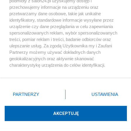
podmioty z salon24.pl uzyskujemy dostęp i
przechowujemy informacje na urządzeniu oraz
przetwarzamy dane osobowe, takie jak unikalne
identyfikatory, standardowe informacje wysyłane przez
Kultura
urządzenie czy dane przeglądania w celu zapewniania
spersonalizowanych reklam, wybór spersonalizowanych
Skolim nie wytrzymał. Zrównał z ziemią projekt
treści, pomiar reklam i treści, badanie odbiorców oraz
Cienkowskiej dla artystów
ulepszanie usług. Za zgodą Użytkownika my i Zaufani
Partnerzy możemy używać dokładnych danych
Redakcja
geolokalizacyjnych oraz aktywnie skanować
charakterystykę urządzenia do celów identyfikacji.
Ponieważ cenimy Twoją prywatność, prosimy o zgodę na
korzystanie z tych technologii poprzez kliknięcie
„Akceptuję”. Zgoda jest dobrowolna i zawsze możesz ją
Komentarze
zmienić/wycofać klikając przycisk ustawień prywatności
PARTNERZY
USTAWIENIA
znajdujący się w lewym dolnym rogu strony
. Niektóre
rodzaje przetwarzania danych nie wymagają zgody
POKAŻ KOMENTARZE (76)
użytkownika, ale masz prawo sprzeciwić się takiemu
AKCEPTUJĘ
przetwarzaniu. Preferencje będą miały zastosowania tylko
Inne tematy w dziale
Kultura
na tej witrynie.