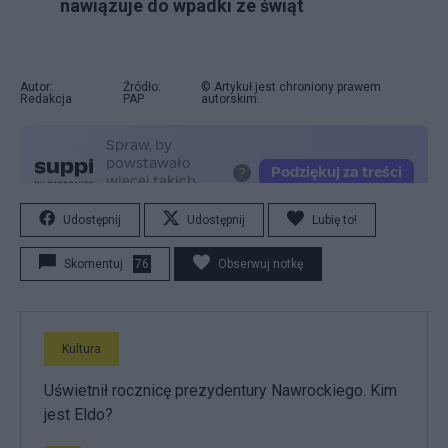
nawiązuje do wpadki ze świąt
Autor:
Źródło:
© Artykuł jest chroniony prawem
Redakcja
PAP
autorskim.
Udostępnij
Udostępnij
Lubię to!
Skomentuj
76
Obserwuj notkę
Kultura
Uświetnił rocznicę prezydentury Nawrockiego. Kim
jest Eldo?