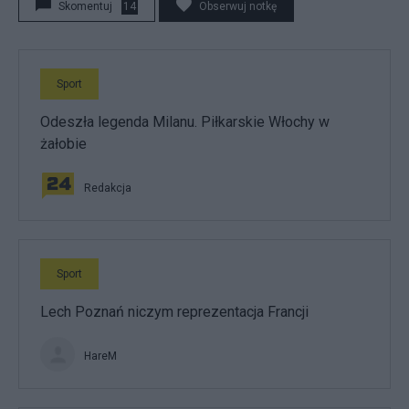
Skomentuj
14
Obserwuj notkę
Sport
Odeszła legenda Milanu. Piłkarskie Włochy w
żałobie
Redakcja
Sport
Lech Poznań niczym reprezentacja Francji
HareM