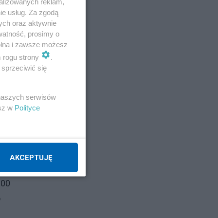
alizowanych reklam,
ie usług. Za zgodą
ych oraz aktywnie
watność, prosimy o
wolna i zawsze możesz
m rogu strony
.
sprzeciwić się
 naszych serwisów
esz w
Polityce
e
AKCEPTUJĘ
800
o