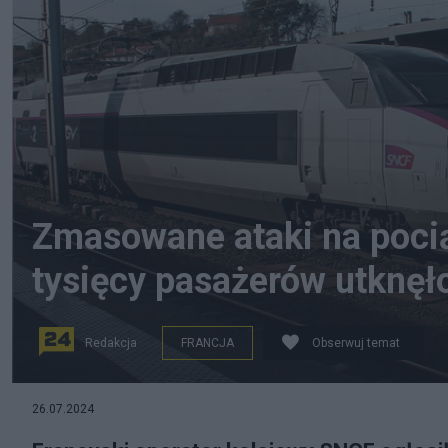
Zmasowane ataki na pociąg
tysięcy pasażerów utknęł
Redakcja
FRANCJA
Obserwuj temat
Fot. Pixabay.com
26.07.2024