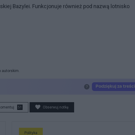
rskiej Bazylei. Funkcjonuje również pod nazwą lotnisko
m autorskim.
komentuj
51
Obserwuj notkę
Polityka