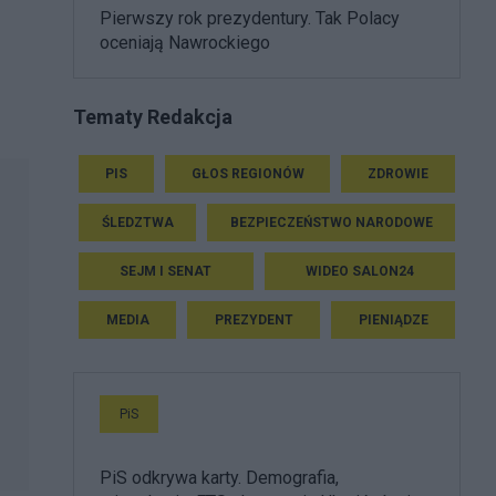
Pierwszy rok prezydentury. Tak Polacy
oceniają Nawrockiego
Tematy Redakcja
PIS
GŁOS REGIONÓW
ZDROWIE
ŚLEDZTWA
BEZPIECZEŃSTWO NARODOWE
SEJM I SENAT
WIDEO SALON24
MEDIA
PREZYDENT
PIENIĄDZE
PiS
PiS odkrywa karty. Demografia,