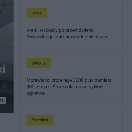
Rosja
Kreml wściekły po przemówieniu
Nawrockiego. Zacharowa dostała szału
800 plus
ki
Morawiecki proponuje 3600 plus zamiast
800 złotych. Środki dla rodzin byłyby
ogromne
51
Prezydent