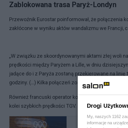
Zablokowana trasa Paryż-Londyn
Przewoźnik Eurostar poinformował, że połączenia 
zakłócone w wyniku aktów wandalizmu we Francji, 
„W związku ze skoordynowanymi aktami złej woli na t
prędkości między Paryżem a Lille, w dniu dzisiejszy
jadące do i z Paryża zostaną przekierowane na linię 
godziny. (...) Kilka połączeń zostało odwołanych” – 
Również francuski operator kolejowy SNCF poinformo
Drogi Użytkow
kolei szybkich prędkości TGV.
My, naszych 1162 zau
informacje na urządze