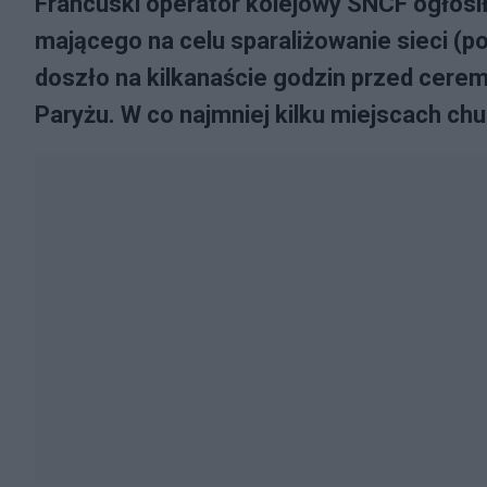
Francuski operator kolejowy SNCF ogłosił
mającego na celu sparaliżowanie sieci (p
doszło na kilkanaście godzin przed ceremo
Paryżu. W co najmniej kilku miejscach chu