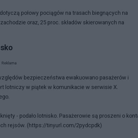
 dotyczą połowy pociągów na trasach biegnących na
 zachodzie oraz, 25 proc. składów skierowanych na
isko
Reklama
e względów bezpieczeństwa ewakuowano pasażerów i
t lotniczy w piątek w komunikacie w serwisie X.
ego.
nięty - podało lotnisko. Pasażerowie są proszeni o kont
ch rejsów. (https://tinyurl.com/2pydcpdk)