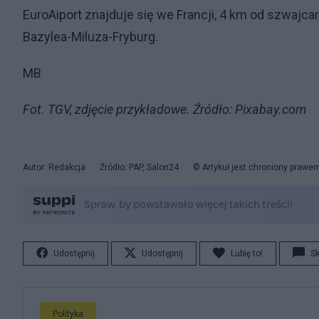
EuroAiport znajduje się we Francji, 4 km od szwajca
Bazylea-Miluza-Fryburg.
MB
Fot. TGV, zdjęcie przykładowe. Źródło: Pixabay.com
Autor: Redakcja
Źródło: PAP, Salon24
© Artykuł jest chroniony prawe
Udostępnij
Udostępnij
Lubię to!
S
Polityka