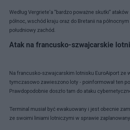
Według Vergriete'a "bardzo poważne skutki" ataków
północ, wschód kraju oraz do Bretanii na północnym
południowy zachód.
Atak na francusko-szwajcarskie lotn
Na francusko-szwajcarskim lotnisku EuroAiport z
tymczasowo zawieszono loty - poinformował ten por
Prawdopodobnie doszło tam do ataku cybernetyczn
Terminal musiał być ewakuowany i jest obecnie zamk
ze swoimi liniami lotniczymi w sprawie zaplanowany