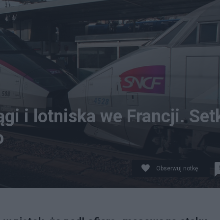
i i lotniska we Francji. Set
o
Obserwuj notkę