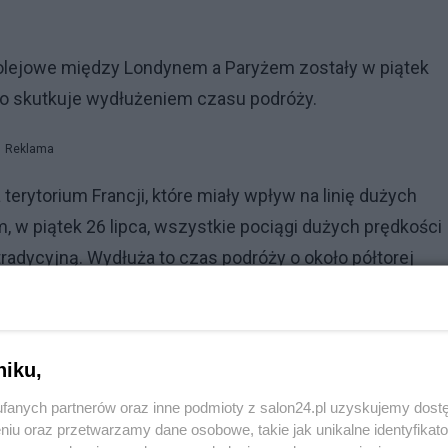
kolejowe między Londynem a Paryżem zostały w piątek
co skutkuje wydłużeniem czasu podróży.
Reklama
erytorium Francji, które miały wpływ na linię dużych
m, w piątek 26 lipca, wszystkie pociągi dużych prędkości
tradycyjną. Wydłuża to czas podróży o około półtorej
oznajmił Eurostar w oświadczeniu.
wał, że utrudnienia w kraju dotknęły 800 tys. pasażeró
niku,
fanych partnerów oraz inne podmioty z salon24.pl uzyskujemy dost
niu oraz przetwarzamy dane osobowe, takie jak unikalne identyfikat