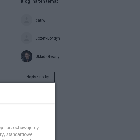
Blogi na ten temat
catrw
Jozef- Londyn
Układ Otwarty
Napisz notkę
w
ęp i przechowujemy
ory, standardowe