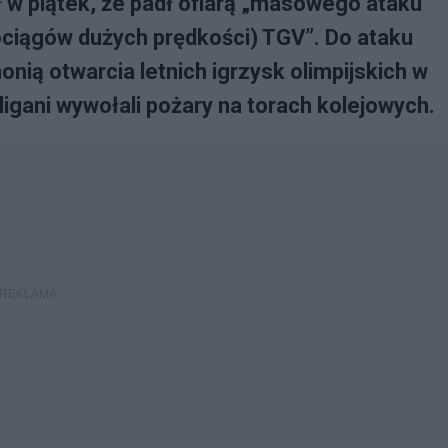
 w piątek, że padł ofiarą „masowego ataku
ociągów dużych prędkości) TGV”. Do ataku
nią otwarcia letnich igrzysk olimpijskich w
ligani wywołali pożary na torach kolejowych.