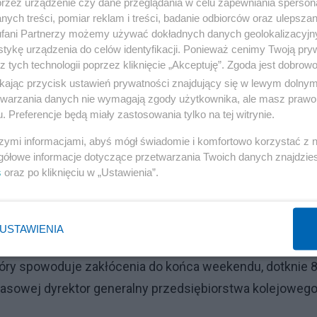
przez urządzenie czy dane przeglądania w celu zapewniania sperson
ych treści, pomiar reklam i treści, badanie odbiorców oraz ulepszan
u. Niesamowity skandal już na starcie
fani Partnerzy możemy używać dokładnych danych geolokalizacyjn
tykę urządzenia do celów identyfikacji. Ponieważ cenimy Twoją pry
z tych technologii poprzez kliknięcie „Akceptuję”. Zgoda jest dobro
 igrzysk"
ikając przycisk ustawień prywatności znajdujący się w lewym dolny
etwarzania danych nie wymagają zgody użytkownika, ale masz prawo 
. Preferencje będą miały zastosowania tylko na tej witrynie.
Reklama
szymi informacjami, abyś mógł świadomie i komfortowo korzystać z
Castera potępiła osoby chcące "sabotować igrzyska", a
gółowe informacje dotyczące przetwarzania Twoich danych znajdzi
e ten „skandaliczny czyn przestępczy” ma „bardzo poważn
s
oraz po kliknięciu w „Ustawienia”.
USTAWIENIA
ych.
który spowoduje zakłócenia do końca weekendu, dotknie 
rasowej dyrektor generalny przedsiębiorstwa kolejoweg