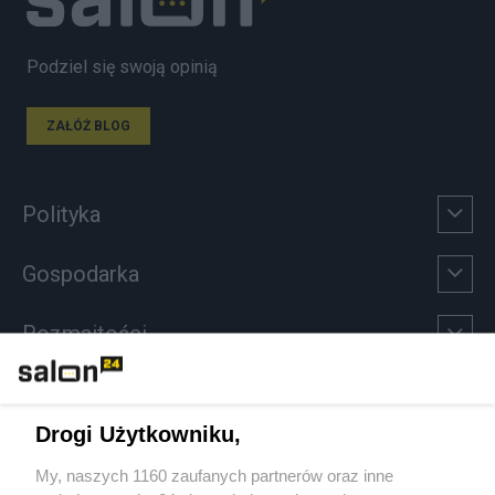
Podziel się swoją opinią
ZAŁÓŻ BLOG
Polityka
Gospodarka
Rozmaitości
Technologie
Drogi Użytkowniku,
Sport
My, naszych 1160 zaufanych partnerów oraz inne