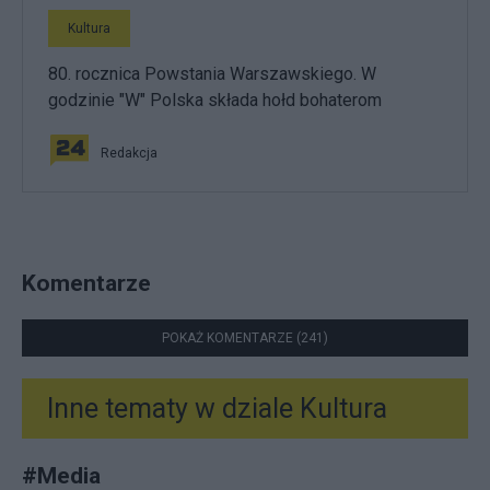
Kultura
80. rocznica Powstania Warszawskiego. W
godzinie "W" Polska składa hołd bohaterom
Redakcja
Komentarze
POKAŻ KOMENTARZE (241)
Inne tematy w dziale
Kultura
#
Media