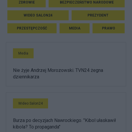
ZDROWIE
BEZPIECZEŃSTWO NARODOWE
WIDEO SALON24
PREZYDENT
PRZESTĘPCZOŚĆ
MEDIA
PRAWO
Media
Nie żyje Andrzej Morozowski. TVN24 żegna
dziennikarza
Wideo Salon24
Burza po decyzjach Nawrockiego. "Kibol ułaskawił
kibola? To propaganda"