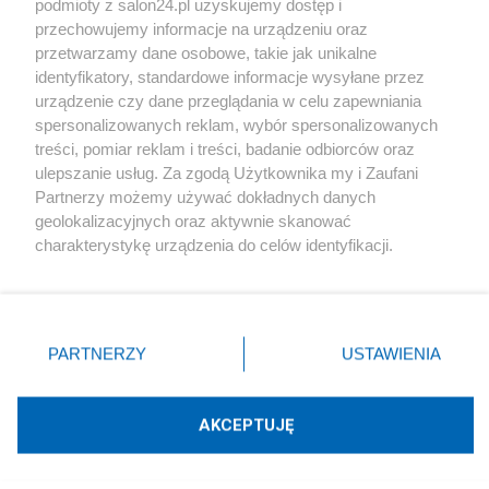
podmioty z salon24.pl uzyskujemy dostęp i
Społeczeństwo
przechowujemy informacje na urządzeniu oraz
przetwarzamy dane osobowe, takie jak unikalne
Kultura
identyfikatory, standardowe informacje wysyłane przez
urządzenie czy dane przeglądania w celu zapewniania
spersonalizowanych reklam, wybór spersonalizowanych
treści, pomiar reklam i treści, badanie odbiorców oraz
ulepszanie usług. Za zgodą Użytkownika my i Zaufani
X
Facebook
Instagram
Youtube
Partnerzy możemy używać dokładnych danych
geolokalizacyjnych oraz aktywnie skanować
charakterystykę urządzenia do celów identyfikacji.
Web Content Media sp. z o. o. © 2022
Ponieważ cenimy Twoją prywatność, prosimy o zgodę na
korzystanie z tych technologii poprzez kliknięcie
„Akceptuję”. Zgoda jest dobrowolna i zawsze możesz ją
Pomoc
O nas
Praca
Reklama
Kontakt
zmienić/wycofać klikając przycisk ustawień prywatności
PARTNERZY
USTAWIENIA
znajdujący się w lewym dolnym rogu strony
. Niektóre
rodzaje przetwarzania danych nie wymagają zgody
użytkownika, ale masz prawo sprzeciwić się takiemu
AKCEPTUJĘ
przetwarzaniu. Preferencje będą miały zastosowania tylko
Technologię dostarcza:
W3media.pl
na tej witrynie.