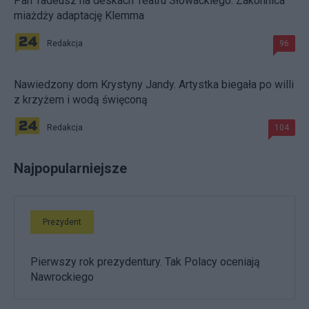
Pan Tadeusz na deskach Teatru Słowackiego. Zakonnica
miażdży adaptację Klemma
Redakcja
96
Nawiedzony dom Krystyny Jandy. Artystka biegała po willi
z krzyżem i wodą święconą
Redakcja
104
Najpopularniejsze
Prezydent
Pierwszy rok prezydentury. Tak Polacy oceniają
Nawrockiego