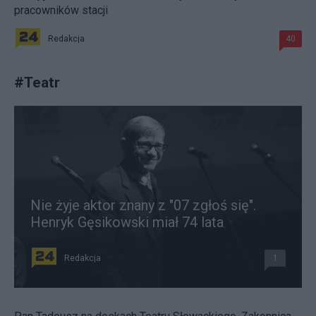
pracowników stacji
Redakcja
40
#
Teatr
Nie żyje aktor znany z "07 zgłoś się".
Henryk Gęsikowski miał 74 lata
Redakcja
1