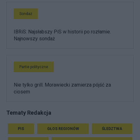
Sondaż
IBRiS: Najsłabszy PiS w historii po rozłamie.
Najnowszy sondaż
Partie polityczne
Nie tylko grill. Morawiecki zamierza pójść za
ciosem
Tematy Redakcja
PIS
GŁOS REGIONÓW
ŚLEDZTWA