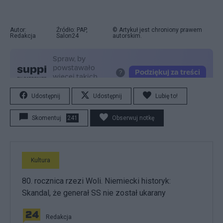
Autor:
Źródło: PAP,
© Artykuł jest chroniony prawem
Redakcja
Salon24
autorskim.
Udostępnij
Udostępnij
Lubię to!
Skomentuj
241
Obserwuj notkę
Kultura
80. rocznica rzezi Woli. Niemiecki historyk:
Skandal, że generał SS nie został ukarany
Redakcja