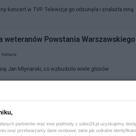
ny koncert w TVP. Telewizja go odsunęła i znalazła inną
dla weteranów Powstania Warszawskiego
Reklama
 się Jan Młynarski, co wzbudziło wiele głosów
en jakże ważny dla niego dzień postanowił tak czy inacz
ramie pojawił się wpis, do którego dodał wzruszające
niku,
wającego (nie)zakazane piosenki wraz z weteranami. D
w wojennych objazd po Warszawie w rikszach.
fanych partnerów oraz inne podmioty z salon24.pl uzyskujemy dost
niu oraz przetwarzamy dane osobowe, takie jak unikalne identyfikat