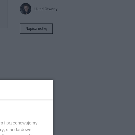
Układ Otwarty
Napisz notkę
ej
o
ęp i przechowujemy
ory, standardowe