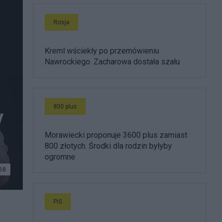
Rosja
Kreml wściekły po przemówieniu
Nawrockiego. Zacharowa dostała szału
800 plus
y
Morawiecki proponuje 3600 plus zamiast
800 złotych. Środki dla rodzin byłyby
ogromne
68
PiS