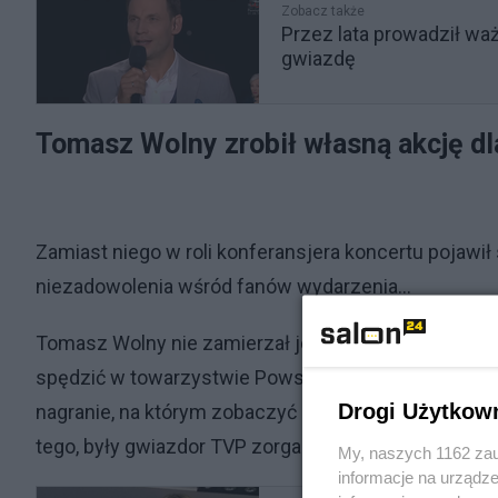
Zobacz także
Przez lata prowadził waż
gwiazdę
Tomasz Wolny zrobił własną akcję 
Zamiast niego w roli konferansjera koncertu pojawił
niezadowolenia wśród fanów wydarzenia...
Tomasz Wolny nie zamierzał jednak poddawać się i t
spędzić w towarzystwie Powstańców. Na jego Instag
Drogi Użytkow
nagranie, na którym zobaczyć możemy Wolnego śpie
tego, były gwiazdor TVP zorganizował dla bohateró
My, naszych 1162 zau
informacje na urządze