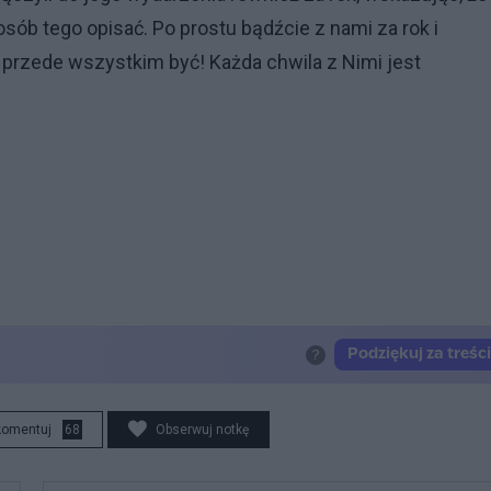
sób tego opisać. Po prostu bądźcie z nami za rok i
a przede wszystkim być! Każda chwila z Nimi jest
komentuj
68
Obserwuj notkę