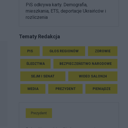
PiS odkrywa karty. Demografia,
mieszkania, ETS, deportacje Ukraińców i
rozliczenia
Tematy Redakcja
PIS
GŁOS REGIONÓW
ZDROWIE
ŚLEDZTWA
BEZPIECZEŃSTWO NARODOWE
SEJM I SENAT
WIDEO SALON24
MEDIA
PREZYDENT
PIENIĄDZE
Prezydent