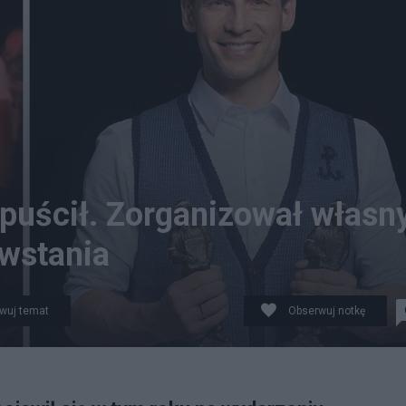
dpuścił. Zorganizował własn
wstania
wuj temat
Obserwuj notkę