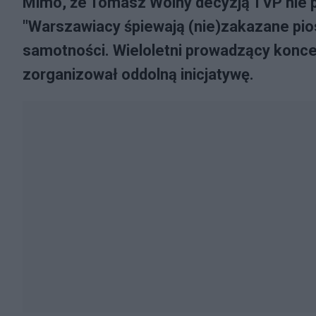
Mimo, że Tomasz Wolny decyzją TVP nie p
"Warszawiacy śpiewają (nie)zakazane pios
samotności. Wieloletni prowadzący konce
zorganizował oddolną inicjatywę.