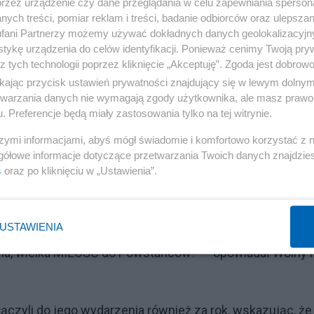
przez urządzenie czy dane przeglądania w celu zapewniania sperson
ych treści, pomiar reklam i treści, badanie odbiorców oraz ulepszan
fani Partnerzy możemy używać dokładnych danych geolokalizacyjn
lko zaogniło konflikt. Hanna Lis uderza w komentatora
tykę urządzenia do celów identyfikacji. Ponieważ cenimy Twoją pry
z tych technologii poprzez kliknięcie „Akceptuję”. Zgoda jest dobro
ikając przycisk ustawień prywatności znajdujący się w lewym dolny
etwarzania danych nie wymagają zgody użytkownika, ale masz prawo 
. Preferencje będą miały zastosowania tylko na tej witrynie.
Reklama
szymi informacjami, abyś mógł świadomie i komfortowo korzystać z
gółowe informacje dotyczące przetwarzania Twoich danych znajdzi
s
oraz po kliknięciu w „Ustawienia”.
USTAWIENIA
i ruszamy z Powstańcami Warszawskimi w Warszawę. Żywi
edna, wielka MIŁOŚĆ do Powstańców!" – opowiadał Wolny 
ączyli do jego wydarzenia również za rok, wskazując, że