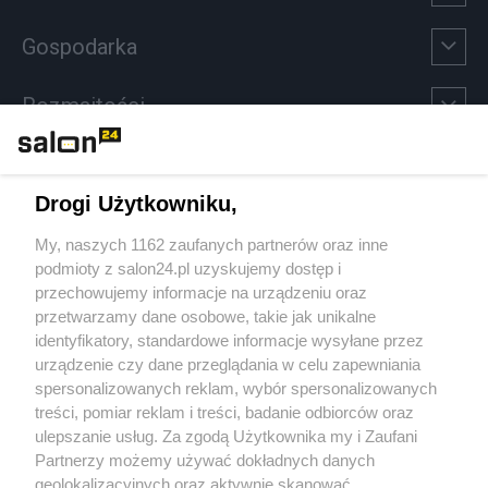
Gospodarka
Rozmaitości
Technologie
Drogi Użytkowniku,
Sport
My, naszych 1162 zaufanych partnerów oraz inne
podmioty z salon24.pl uzyskujemy dostęp i
Społeczeństwo
przechowujemy informacje na urządzeniu oraz
przetwarzamy dane osobowe, takie jak unikalne
Kultura
identyfikatory, standardowe informacje wysyłane przez
urządzenie czy dane przeglądania w celu zapewniania
spersonalizowanych reklam, wybór spersonalizowanych
treści, pomiar reklam i treści, badanie odbiorców oraz
ulepszanie usług. Za zgodą Użytkownika my i Zaufani
X
Facebook
Instagram
Youtube
Partnerzy możemy używać dokładnych danych
geolokalizacyjnych oraz aktywnie skanować