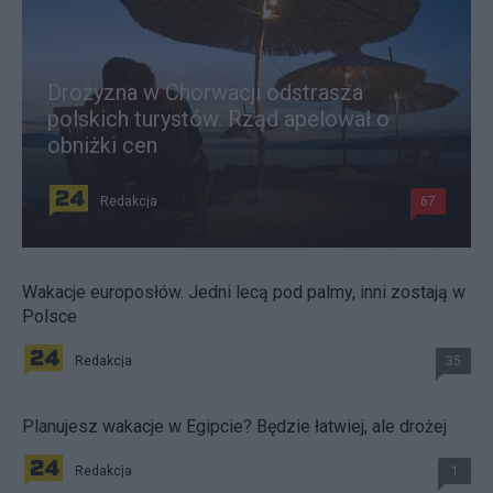
Drożyzna w Chorwacji odstrasza
polskich turystów. Rząd apelował o
obniżki cen
Redakcja
67
Wakacje europosłów. Jedni lecą pod palmy, inni zostają w
Polsce
Redakcja
35
Planujesz wakacje w Egipcie? Będzie łatwiej, ale drożej
Redakcja
1