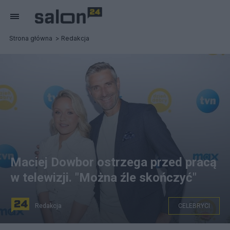
Strona główna
Redakcja
Maciej Dowbor ostrzega przed pracą
w telewizji. "Można źle skończyć"
Redakcja
CELEBRYCI
Jedna z par prowadzący Dzień Dobry TVN Sandra