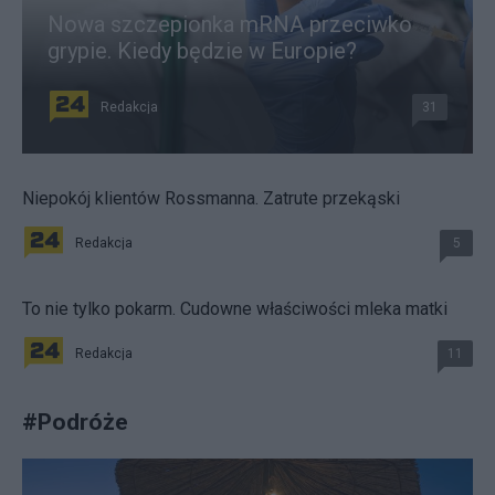
Nowa szczepionka mRNA przeciwko
grypie. Kiedy będzie w Europie?
Redakcja
31
Niepokój klientów Rossmanna. Zatrute przekąski
Redakcja
5
To nie tylko pokarm. Cudowne właściwości mleka matki
Redakcja
11
#
Podróże