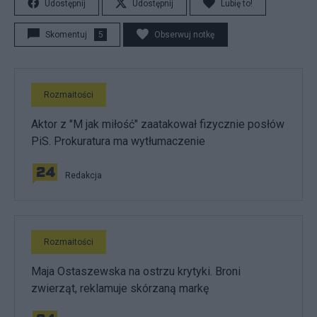
Udostępnij
Udostępnij
Lubię to!
Skomentuj
5
Obserwuj notkę
Rozmaitości
Aktor z "M jak miłość" zaatakował fizycznie posłów
PiS. Prokuratura ma wytłumaczenie
Redakcja
Rozmaitości
Maja Ostaszewska na ostrzu krytyki. Broni
zwierząt, reklamuje skórzaną markę