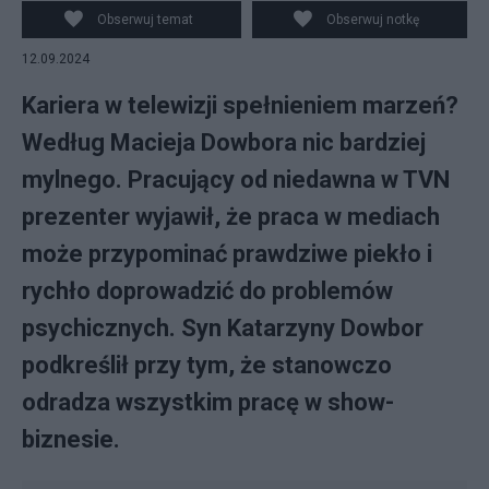
Hajduk-Popińska (L) i Maciej Dowbor (P). Fot.
Obserwuj temat
Obserwuj notkę
PAP/Leszek Szymański
12.09.2024
Kariera w telewizji spełnieniem marzeń?
Według Macieja Dowbora nic bardziej
mylnego. Pracujący od niedawna w TVN
prezenter wyjawił, że praca w mediach
może przypominać prawdziwe piekło i
rychło doprowadzić do problemów
psychicznych. Syn Katarzyny Dowbor
podkreślił przy tym, że stanowczo
odradza wszystkim pracę w show-
biznesie.