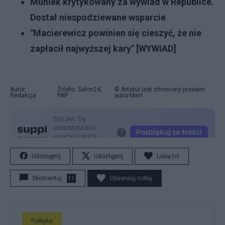
Muniek krytykowany za wywiad w Republice.
Dostał niespodziewane wsparcie
"Macierewicz powinien się cieszyć, że nie
zapłacił najwyższej kary" [WYWIAD]
Autor:
Źródło: Salon24,
© Artykuł jest chroniony prawem
Redakcja
PAP
autorskim
Udostępnij
Udostępnij
Lubię to!
Skomentuj
11
Obserwuj notkę
Polityka