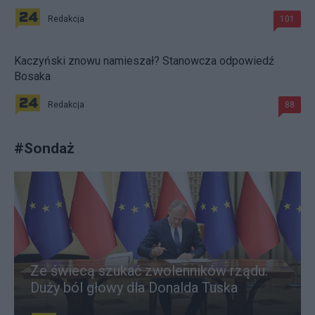
Redakcja
101
Kaczyński znowu namieszał? Stanowcza odpowiedź
Bosaka
Redakcja
88
#
Sondaż
Ze świecą szukać zwolenników rządu.
Duży ból głowy dla Donalda Tuska