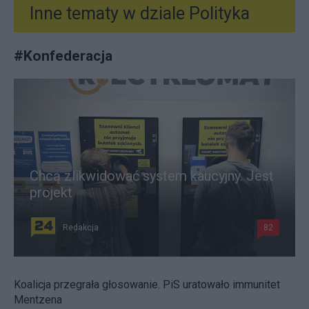
Inne tematy w dziale
Polityka
#
Konfederacja
Chcą zlikwidować system kaucyjny. Jest
projekt
Redakcja
82
Koalicja przegrała głosowanie. PiS uratowało immunitet
Mentzena