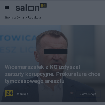
Strona główna
Redakcja
Wicemarszałek z KO usłyszał
zarzuty korupcyjne. Prokuratura chce
tymczasowego aresztu
Redakcja
SAMORZĄD
Barłomiej S. usłyszał zarzuty. Fot. PAP/Michał Meissner