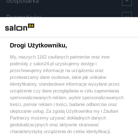
Gospodarka
Rozmaitości
Technologie
Drogi Użytkowniku,
Sport
My, naszych 1162 zaufanych partnerów oraz inne
podmioty z salon24.pl uzyskujemy dostęp i
Społeczeństwo
przechowujemy informacje na urządzeniu oraz
przetwarzamy dane osobowe, takie jak unikalne
Kultura
identyfikatory, standardowe informacje wysyłane przez
urządzenie czy dane przeglądania w celu zapewniania
spersonalizowanych reklam, wybór spersonalizowanych
treści, pomiar reklam i treści, badanie odbiorców oraz
ulepszanie usług. Za zgodą Użytkownika my i Zaufani
X
Facebook
Instagram
Youtube
Partnerzy możemy używać dokładnych danych
geolokalizacyjnych oraz aktywnie skanować
charakterystykę urządzenia do celów identyfikacji.
Ponieważ cenimy Twoją prywatność, prosimy o zgodę na