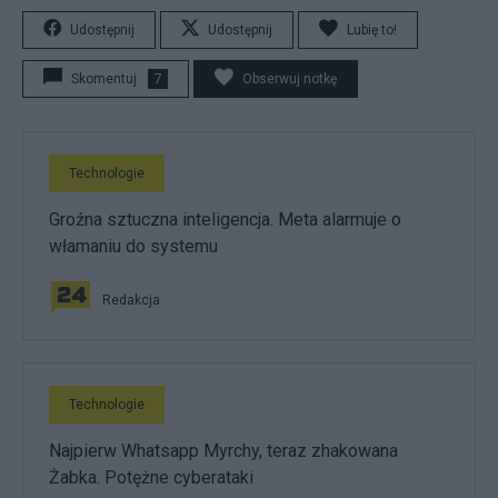
Udostępnij
Udostępnij
Lubię to!
Skomentuj
7
Obserwuj notkę
Technologie
Groźna sztuczna inteligencja. Meta alarmuje o
włamaniu do systemu
Redakcja
Technologie
Najpierw Whatsapp Myrchy, teraz zhakowana
Żabka. Potężne cyberataki