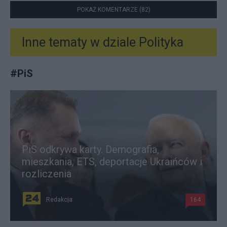
POKAŻ KOMENTARZE (82)
Inne tematy w dziale
Polityka
#
PiS
PiS odkrywa karty. Demografia,
mieszkania, ETS, deportacje Ukraińców i
rozliczenia
Redakcja
164