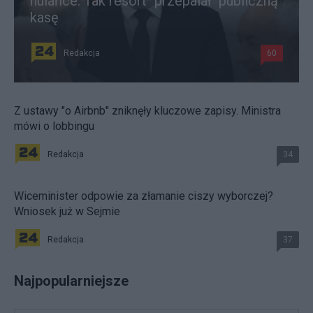
hulańce. Tak resort "przepalał" publiczną
kasę
Redakcja
60
Z ustawy "o Airbnb" zniknęły kluczowe zapisy. Ministra
mówi o lobbingu
Redakcja
34
Wiceminister odpowie za złamanie ciszy wyborczej?
Wniosek już w Sejmie
Redakcja
37
Najpopularniejsze