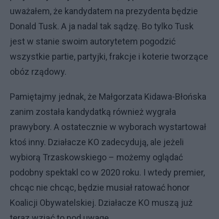
uważałem, że kandydatem na prezydenta będzie
Donald Tusk. A ja nadal tak sądzę. Bo tylko Tusk
jest w stanie swoim autorytetem pogodzić
wszystkie partie, partyjki, frakcje i koterie tworzące
obóz rządowy.
Pamiętajmy jednak, że Małgorzata Kidawa-Błońska
zanim została kandydatką również wygrała
prawybory. A ostatecznie w wyborach wystartował
ktoś inny. Działacze KO zadecydują, ale jeżeli
wybiorą Trzaskowskiego – możemy oglądać
podobny spektakl co w 2020 roku. I wtedy premier,
chcąc nie chcąc, będzie musiał ratować honor
Koalicji Obywatelskiej. Działacze KO muszą już
teraz wziąć to pod uwagę.