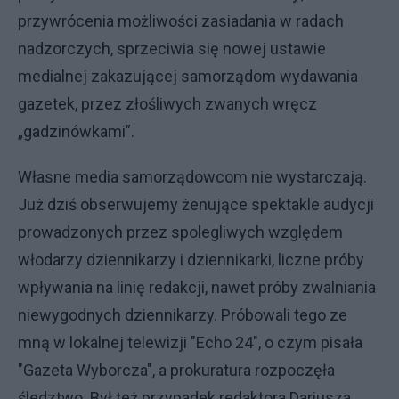
przywrócenia możliwości zasiadania w radach
nadzorczych, sprzeciwia się nowej ustawie
medialnej zakazującej samorządom wydawania
gazetek, przez złośliwych zwanych wręcz
„gadzinówkami”.
Własne media samorządowcom nie wystarczają.
Już dziś obserwujemy żenujące spektakle audycji
prowadzonych przez spolegliwych względem
włodarzy dziennikarzy i dziennikarki, liczne próby
wpływania na linię redakcji, nawet próby zwalniania
niewygodnych dziennikarzy. Próbowali tego ze
mną w lokalnej telewizji "Echo 24", o czym pisała
"Gazeta Wyborcza", a prokuratura rozpoczęła
śledztwo. Był też przypadek redaktora Dariusza