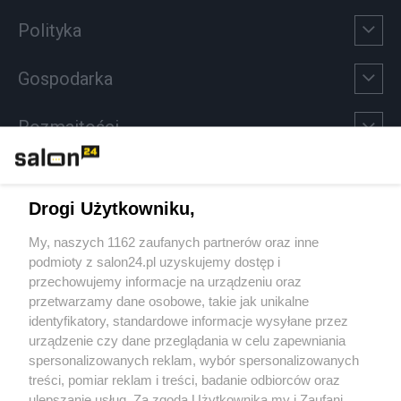
Polityka
Gospodarka
Rozmaitości
Technologie
Drogi Użytkowniku,
Sport
My, naszych 1162 zaufanych partnerów oraz inne
podmioty z salon24.pl uzyskujemy dostęp i
Społeczeństwo
przechowujemy informacje na urządzeniu oraz
przetwarzamy dane osobowe, takie jak unikalne
Kultura
identyfikatory, standardowe informacje wysyłane przez
urządzenie czy dane przeglądania w celu zapewniania
spersonalizowanych reklam, wybór spersonalizowanych
treści, pomiar reklam i treści, badanie odbiorców oraz
ulepszanie usług. Za zgodą Użytkownika my i Zaufani