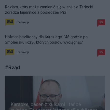
Rozłam, który może zamienić się w sojusz. Terlecki
zdradza tajemnice z posiedzeń PiS
Redakcja
89
Hofman bezlitosny dla Kurskiego. "48 godzin po
Smoleńsku liczył, których posłów wyciągnąć"
Redakcja
85
#
Rząd
Karaoke, basen z kulkami i tańce