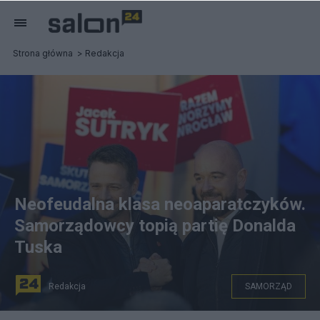
Strona główna
Redakcja
Neofeudalna klasa neoaparatczyków.
Samorządowcy topią partię Donalda
Tuska
Redakcja
SAMORZĄD
fot. Facebook/Jacek Sutryk