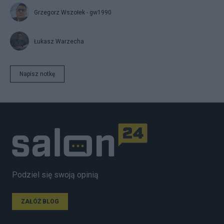
Grzegorz Wszołek - gw1990
Łukasz Warzecha
Napisz notkę
Podziel się swoją opinią
ZAŁÓŻ BLOG