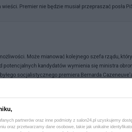
 wieści. Premier nie będzie musiał przepraszać posła Pi
możliwości. Może mianować kolejnego szefa rządu, któr
 potencjalnych kandydatów wymienia się ministra obro
 byłego socjalistycznego premiera Bernarda Cazeneuve'a
. Chociaż konstytucja uniemożliwia kolejne rozwiązanie
oprzedniego, Macron mógłby rozważyć ten krok po
ko dalszej polaryzacji sceny politycznej.
niku,
Reklama
fanych partnerów oraz inne podmioty z salon24.pl uzyskujemy dost
niu oraz przetwarzamy dane osobowe, takie jak unikalne identyfikat
echnokratycznego, który zarządzałby krajem do czasu