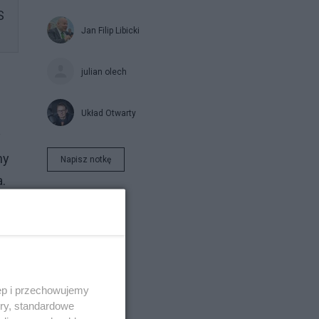
S
Jan Filip Libicki
julian olech
Układ Otwarty
y
ny
Napisz notkę
.
ęp i przechowujemy
ory, standardowe