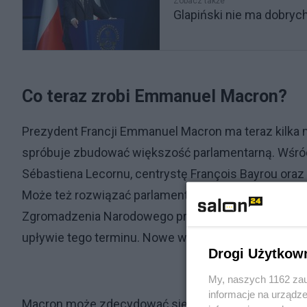
Zobacz także
Glapiński nie ma dobrych
Co teraz zrobi Emmanuel Macron?
Prezydent Francji Emmanuel Macron ma teraz kilka 
spróbuje zbudować większość parlamentarną. Wśród
Sébastiena Lecornu, centrystę François Bayrou oraz
Może też rozwiązać parlament i nowe ogłosić wybory
Zgromadzenia Narodowego przed upływem roku od p
upływie tego terminu. Nowe wybory niosą jednak ryzy
Drogi Użytkow
My, naszych 1162 zau
informacje na urządze
Macron może zdecydować się na utworzenie rządu t