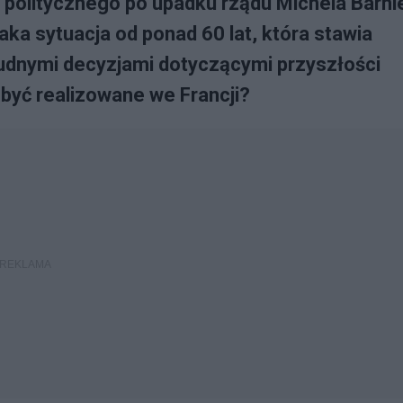
 politycznego po upadku rządu Michela Barni
ka sytuacja od ponad 60 lat, która stawia
dnymi decyzjami dotyczącymi przyszłości
 być realizowane we Francji?