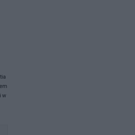
tia
zem
i w