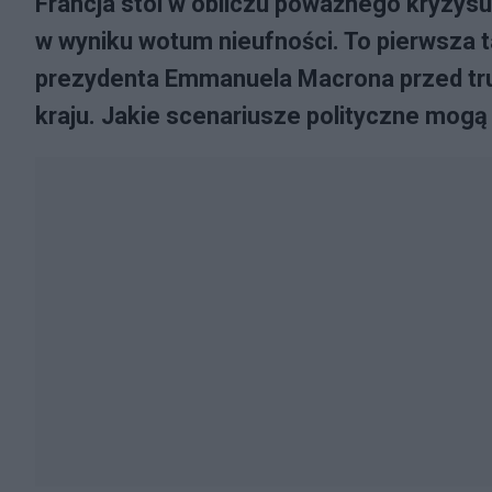
Francja stoi w obliczu poważnego kryzysu
w wyniku wotum nieufności. To pierwsza ta
prezydenta Emmanuela Macrona przed tru
kraju. Jakie scenariusze polityczne mogą