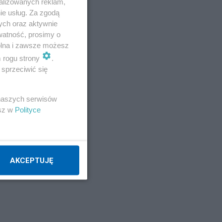
alizowanych reklam,
ie usług. Za zgodą
ych oraz aktywnie
FP,
watność, prosimy o
m do
wolna i zawsze możesz
m rogu strony
.
sprzeciwić się
 naszych serwisów
esz w
Polityce
AKCEPTUJĘ