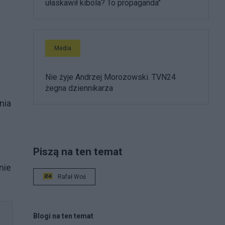
ułaskawił kibola? To propaganda"
Media
Nie żyje Andrzej Morozowski. TVN24
żegna dziennikarza
nia
Piszą na ten temat
nie
Rafał Woś
Blogi na ten temat