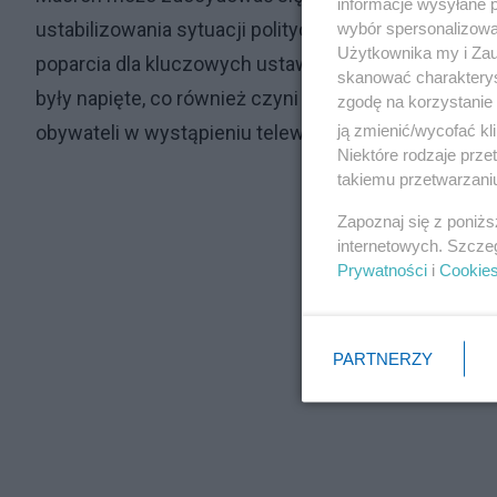
informacje wysyłane 
ustabilizowania sytuacji politycznej albo dogadać si
wybór spersonalizowan
Użytkownika my i Zau
poparcia dla kluczowych ustaw. Jednak dotychczaso
skanować charakterys
były napięte, co również czyni ten scenariusz mało
zgodę na korzystanie 
ją zmienić/wycofać kl
obywateli w wystąpieniu telewizyjnym.
Niektóre rodzaje prz
takiemu przetwarzaniu
Zapoznaj się z poniż
internetowych. Szcze
Prywatności
i
Cookie
PARTNERZY