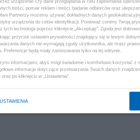
przez urządzenie czy dane przeglądania w celu zapewniania sperson
ę z opozycją w celu stworzenia koalicji lub uzyskania
ych treści, pomiar reklam i treści, badanie odbiorców oraz ulepszan
fani Partnerzy możemy używać dokładnych danych geolokalizacyjn
we relacje z partiami opozycyjnymi, zwłaszcza z RN i N
tykę urządzenia do celów identyfikacji. Ponieważ cenimy Twoją pry
 realnym. Szef państwa zwróci się w czwartek wieczore
z tych technologii poprzez kliknięcie „Akceptuję”. Zgoda jest dobro
ikając przycisk ustawień prywatności znajdujący się w lewym dolny
etwarzania danych nie wymagają zgody użytkownika, ale masz prawo 
. Preferencje będą miały zastosowania tylko na tej witrynie.
szymi informacjami, abyś mógł świadomie i komfortowo korzystać z
gółowe informacje dotyczące przetwarzania Twoich danych znajdzi
s
oraz po kliknięciu w „Ustawienia”.
USTAWIENIA