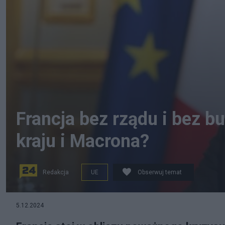
Francja bez rządu i bez b
kraju i Macrona?
Redakcja
UE
Obserwuj temat
fot. PAP/EPA
5.12.2024