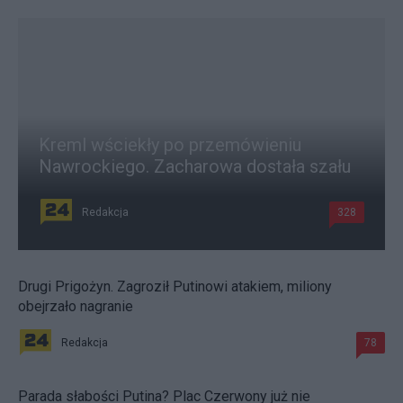
Kreml wściekły po przemówieniu
Nawrockiego. Zacharowa dostała szału
Redakcja
328
Drugi Prigożyn. Zagroził Putinowi atakiem, miliony
obejrzało nagranie
Redakcja
78
Parada słabości Putina? Plac Czerwony już nie