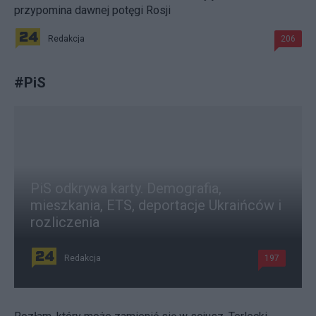
przypomina dawnej potęgi Rosji
Redakcja
206
#
PiS
PiS odkrywa karty. Demografia,
mieszkania, ETS, deportacje Ukraińców i
rozliczenia
Redakcja
197