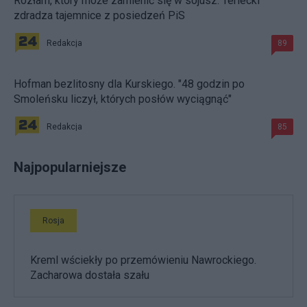
Rozłam, który może zamienić się w sojusz. Terlecki
zdradza tajemnice z posiedzeń PiS
Redakcja
89
Hofman bezlitosny dla Kurskiego. "48 godzin po
Smoleńsku liczył, których posłów wyciągnąć"
Redakcja
85
Najpopularniejsze
Rosja
Kreml wściekły po przemówieniu Nawrockiego.
Zacharowa dostała szału