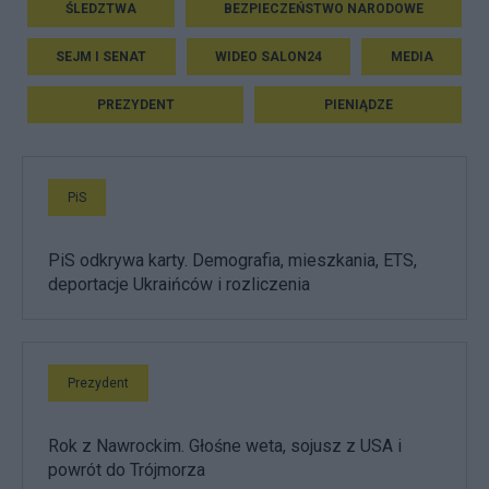
ŚLEDZTWA
BEZPIECZEŃSTWO NARODOWE
SEJM I SENAT
WIDEO SALON24
MEDIA
PREZYDENT
PIENIĄDZE
PiS
PiS odkrywa karty. Demografia, mieszkania, ETS,
deportacje Ukraińców i rozliczenia
Prezydent
Rok z Nawrockim. Głośne weta, sojusz z USA i
powrót do Trójmorza