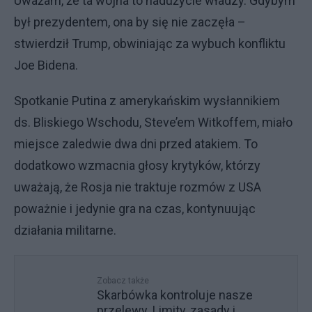
Uważam, że ta wojna to nadużycie władzy. Gdybym
był prezydentem, ona by się nie zaczęła –
stwierdził Trump, obwiniając za wybuch konfliktu
Joe Bidena.
Spotkanie Putina z amerykańskim wysłannikiem
ds. Bliskiego Wschodu, Steve’em Witkoffem, miało
miejsce zaledwie dwa dni przed atakiem. To
dodatkowo wzmacnia głosy krytyków, którzy
uważają, że Rosja nie traktuje rozmów z USA
poważnie i jedynie gra na czas, kontynuując
działania militarne.
Zobacz także
Skarbówka kontroluje nasze
przelewy. Limity, zasady i