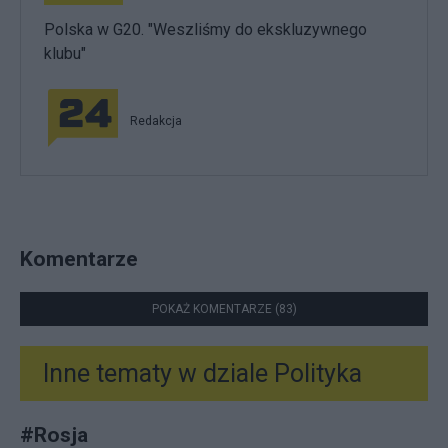
Polska w G20. "Weszliśmy do ekskluzywnego
klubu"
Redakcja
Komentarze
POKAŻ KOMENTARZE (83)
Inne tematy w dziale
Polityka
#
Rosja