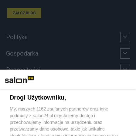
ZAŁÓŻ BLOG
Polityka
Gospodarka
Rozmaitości
Technologie
Drogi Użytkowniku,
Sport
My, naszych 1162 zaufanych partnerów oraz inne
podmioty z salon24.pl uzyskujemy dostęp i
Społeczeństwo
przechowujemy informacje na urządzeniu oraz
przetwarzamy dane osobowe, takie jak unikalne
Kultura
identyfikatory, standardowe informacje wysyłane przez