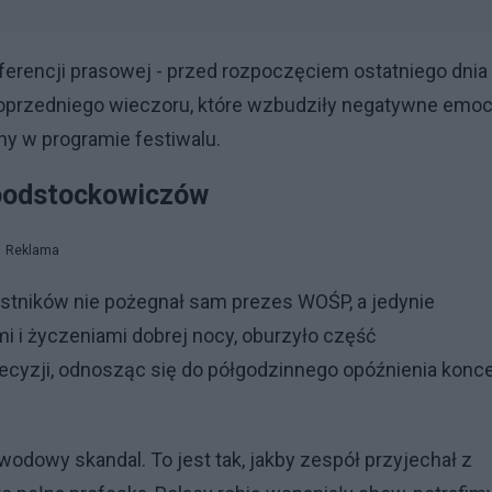
nferencji prasowej - przed rozpoczęciem ostatniego dnia
poprzedniego wieczoru, które wzbudziły negatywne emoc
ny w programie festiwalu.
Woodstockowiczów
Reklama
estników nie pożegnał sam prezes WOŚP, a jedynie
i i życzeniami dobrej nocy, oburzyło część
cyzji, odnosząc się do półgodzinnego opóźnienia konce
awodowy skandal. To jest tak, jakby zespół przyjechał z