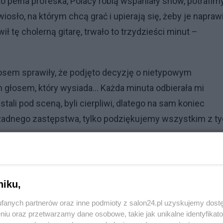
, to pełna profeska, Polacy robią wspaniały show, potrafim
osło, na którym chcą grać i upierają się, żeby je naprawi
ł tę cholerną gitarę, trwało to trzydzieści minut –
łosem sprawiły, że podjęto decyzję o nietypowym
 głosem, który wysiada... Każda minuta odbierała mi
stali pod sceną, byli cierpliwi, dlatego na sam koniec
ć żadnego zastępstwa, tylko podziękujemy wszystkim z t
niku,
Brazylię. Zagrają w finale Ligi Narodów
fanych partnerów oraz inne podmioty z salon24.pl uzyskujemy dost
niu oraz przetwarzamy dane osobowe, takie jak unikalne identyfikat