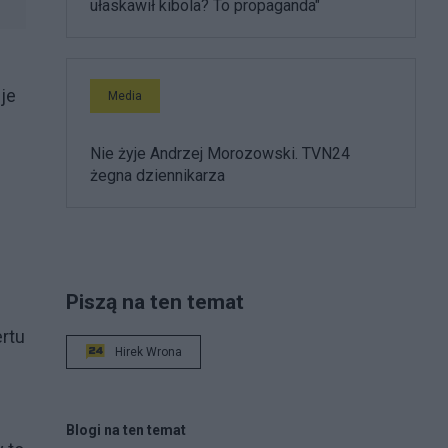
ułaskawił kibola? To propaganda"
je
Media
Nie żyje Andrzej Morozowski. TVN24
żegna dziennikarza
Piszą na ten temat
rtu
Hirek Wrona
Blogi na ten temat