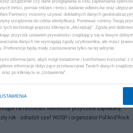
przez urządzenie czy dane przeglądania w celu zapewniania sperson
ych treści, pomiar reklam i treści, badanie odbiorców oraz ulepszan
Reklama
fani Partnerzy możemy używać dokładnych danych geolokalizacyjn
tykę urządzenia do celów identyfikacji. Ponieważ cenimy Twoją pry
woim sprzęcie
z tych technologii poprzez kliknięcie „Akceptuję”. Zgoda jest dobro
ikając przycisk ustawień prywatności znajdujący się w lewym dolny
do sytuacji z awarią gitary. - To nasza gościnność poka
etwarzania danych nie wymagają zgody użytkownika, ale masz prawo 
edobre. Nie powinniśmy mieć cierpliwości, powinniśmy
. Preferencje będą miały zastosowania tylko na tej witrynie.
m, co macie, albo dziękujemy i może wam się uda kiedy
szymi informacjami, abyś mógł świadomie i komfortowo korzystać z
ytuację z poprzednich lat, gdy zespół Nothing But Thieve
gółowe informacje dotyczące przetwarzania Twoich danych znajdzi
s
oraz po kliknięciu w „Ustawienia”.
ów po tym, jak linie lotnicze zgubiły ich sprzęt.
 festiwalu. Okazało się, że jeden z muzyków miał prob
USTAWIENIA
 sercem, został przebadany i wysłany do szpitala, gdzie
ystąpił na festiwalu. Menedżer przyszedł zapłakany,
y rok - zdradził szef WOŚP i organizator Pol'And'Rock