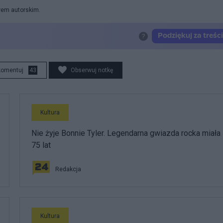
awem autorskim.
komentuj
43
Obserwuj notkę
Kultura
Nie żyje Bonnie Tyler. Legendarna gwiazda rocka miała
75 lat
Redakcja
Kultura