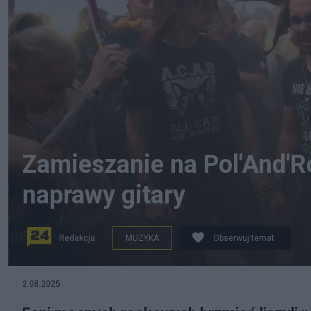
Zamieszanie na Pol'And'Ro
naprawy gitary
Redakcja
MUZYKA
Obserwuj temat
2.08.2025