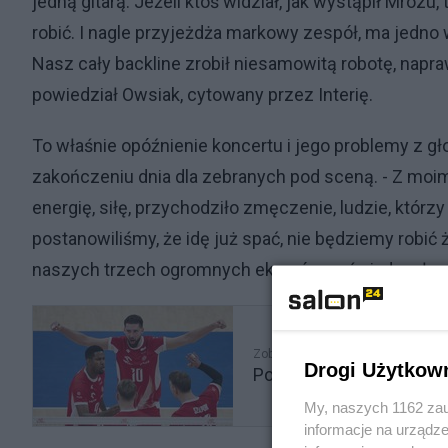
jedną gitarą. Jeżeli ktoś widział, jak wystąpił Mrozu
robić. I nagle przyjeżdża markowy zespół, ma jedno wi
Nasz cały backline zrobił niesamowitą robotę, naprawi
powiedział Owsiak, cytowany przez Interię.
To właśnie opóźnienie koncertu i jego problemy z g
zakończeniu dnia dla zebranych pod sceną. - Z moim
energię, siłę, przychodziło zmęczenie, ludzie, którzy 
postanowiliśmy, że idę już spać, nie będziemy robi
naszych trzech ogromnych ekranów - oświadczył.
Zobacz także
Drogi Użytkow
Polscy siatkarze rozbili 
My, naszych 1162 zau
informacje na urządze