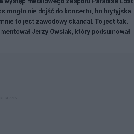
na występ metalowego zespołu Paradise Lost
 mogło nie dojść do koncertu, bo brytyjska
a mnie to jest zawodowy skandal. To jest tak,
 komentował Jerzy Owsiak, który podsumował