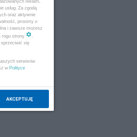
alizowanych reklam,
ie usług. Za zgodą
ych oraz aktywnie
watność, prosimy o
wolna i zawsze możesz
m rogu strony
.
zała
sprzeciwić się
 naszych serwisów
s
esz w
Polityce
lemy
AKCEPTUJĘ