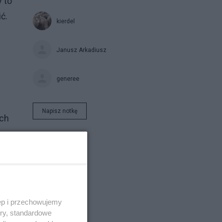
y to
ć.
kierdel
Janusz Arkadiusz
generee
Napisz notkę
ych
ęp i przechowujemy
ory, standardowe