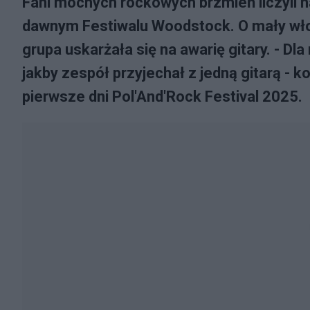
Fani mocnych rockowych brzmień liczyli 
dawnym Festiwalu Woodstock. O mały włos
grupa uskarżała się na awarię gitary. - Dl
jakby zespół przyjechał z jedną gitarą -
pierwsze dni Pol'And'Rock Festival 2025.