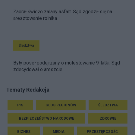
Zaorał świeżo zalany asfalt. Sąd zgodził się na
aresztowanie rolnika
Śledztwa
Były poseł podejrzany o molestowanie 9-latki. Sąd
zdecydował o areszcie
Tematy Redakcja
PIS
GŁOS REGIONÓW
ŚLEDZTWA
BEZPIECZEŃSTWO NARODOWE
ZDROWIE
BIZNES
MEDIA
PRZESTĘPCZOŚĆ