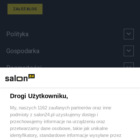
ZAŁÓŻ BLOG
Polityka
Gospodarka
Rozmaitości
Technologie
Drogi Użytkowniku,
Sport
My, naszych 1162 zaufanych partnerów oraz inne
podmioty z salon24.pl uzyskujemy dostęp i
Społeczeństwo
przechowujemy informacje na urządzeniu oraz
przetwarzamy dane osobowe, takie jak unikalne
Kultura
identyfikatory, standardowe informacje wysyłane przez