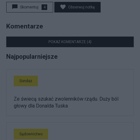
Skomentuj
4
Obserwuj notkę
Komentarze
POKAŻ KOMENTARZE (4)
Najpopularniejsze
Sondaż
Ze świecą szukać zwolenników rządu. Duży ból
głowy dla Donalda Tuska
Sądownictwo