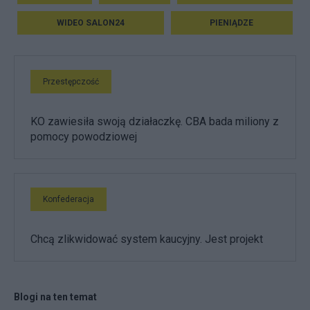
WIDEO SALON24
PIENIĄDZE
Przestępczość
KO zawiesiła swoją działaczkę. CBA bada miliony z
pomocy powodziowej
Konfederacja
Chcą zlikwidować system kaucyjny. Jest projekt
Blogi na ten temat