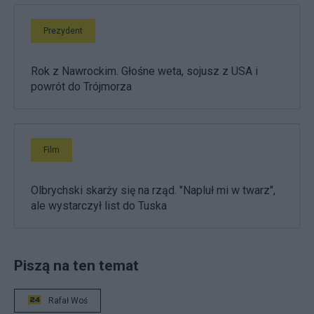
Prezydent
Rok z Nawrockim. Głośne weta, sojusz z USA i
powrót do Trójmorza
Film
Olbrychski skarży się na rząd. "Napluł mi w twarz",
ale wystarczył list do Tuska
Piszą na ten temat
Rafał Woś