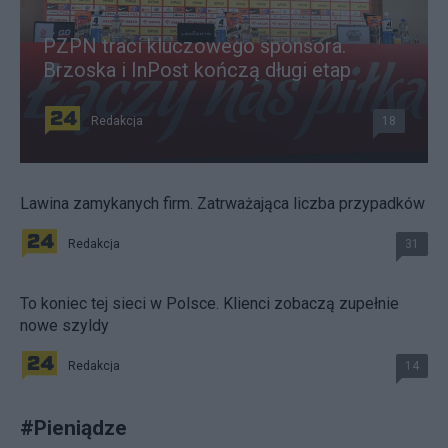
PZPN traci kluczowego sponsora.
Brzoska i InPost kończą długi etap
Redakcja
18
Lawina zamykanych firm. Zatrważająca liczba przypadków
Redakcja
31
To koniec tej sieci w Polsce. Klienci zobaczą zupełnie
nowe szyldy
Redakcja
14
#
Pieniądze