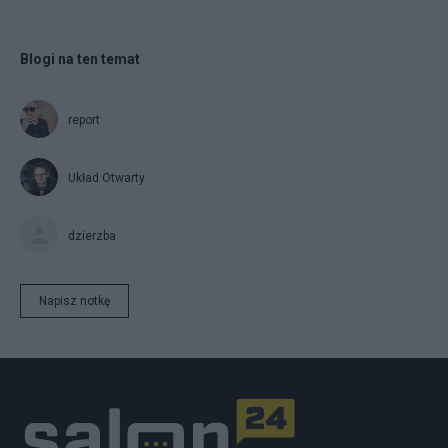
Blogi na ten temat
report
Układ Otwarty
dzierzba
Napisz notkę