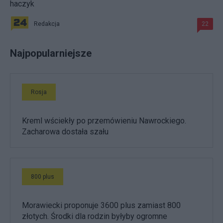
haczyk
Redakcja
22
Najpopularniejsze
Rosja
Kreml wściekły po przemówieniu Nawrockiego.
Zacharowa dostała szału
800 plus
Morawiecki proponuje 3600 plus zamiast 800
złotych. Środki dla rodzin byłyby ogromne