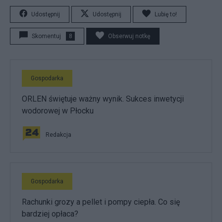
Udostępnij
Udostępnij
Lubię to!
Skomentuj
8
Obserwuj notkę
Gospodarka
ORLEN świętuje ważny wynik. Sukces inwetycji
wodorowej w Płocku
Redakcja
Gospodarka
Rachunki grozy a pellet i pompy ciepła. Co się
bardziej opłaca?