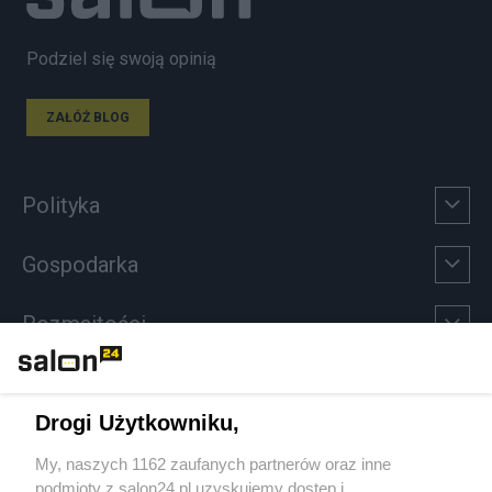
Podziel się swoją opinią
ZAŁÓŻ BLOG
Polityka
Gospodarka
Rozmaitości
Technologie
Drogi Użytkowniku,
Sport
My, naszych 1162 zaufanych partnerów oraz inne
podmioty z salon24.pl uzyskujemy dostęp i