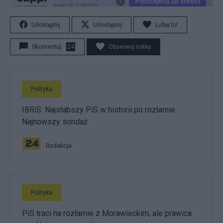
Udostępnij
Udostępnij
Lubię to!
Skomentuj
24
Obserwuj notkę
Polityka
IBRiS: Najsłabszy PiS w historii po rozłamie.
Najnowszy sondaż
Redakcja
Polityka
PiS traci na rozłamie z Morawieckim, ale prawica