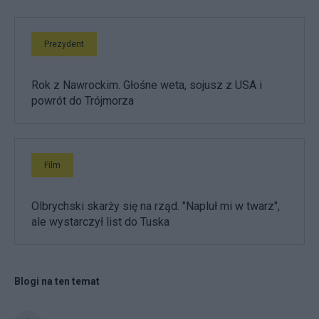
Prezydent
Rok z Nawrockim. Głośne weta, sojusz z USA i
powrót do Trójmorza
Film
Olbrychski skarży się na rząd. "Napluł mi w twarz",
ale wystarczył list do Tuska
Blogi na ten temat