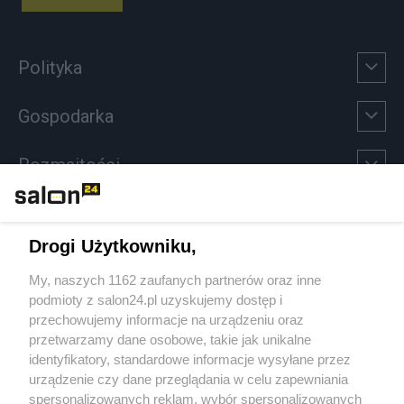
Polityka
Gospodarka
Rozmaitości
Technologie
Drogi Użytkowniku,
Sport
My, naszych 1162 zaufanych partnerów oraz inne
podmioty z salon24.pl uzyskujemy dostęp i
Społeczeństwo
przechowujemy informacje na urządzeniu oraz
przetwarzamy dane osobowe, takie jak unikalne
Kultura
identyfikatory, standardowe informacje wysyłane przez
urządzenie czy dane przeglądania w celu zapewniania
spersonalizowanych reklam, wybór spersonalizowanych