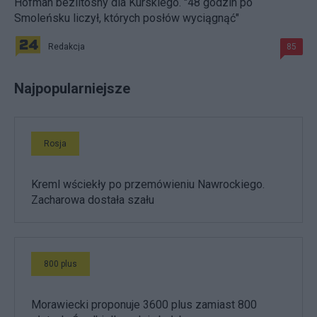
Hofman bezlitosny dla Kurskiego. "48 godzin po
Smoleńsku liczył, których posłów wyciągnąć"
Redakcja
85
Najpopularniejsze
Rosja
Kreml wściekły po przemówieniu Nawrockiego.
Zacharowa dostała szału
800 plus
Morawiecki proponuje 3600 plus zamiast 800