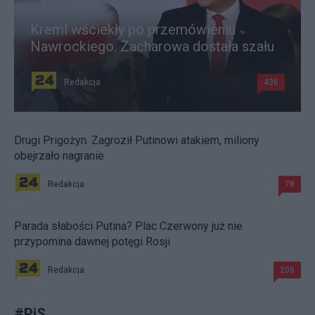
Kreml wściekły po przemówieniu
Nawrockiego. Zacharowa dostała szału
Redakcja
436
Drugi Prigożyn. Zagroził Putinowi atakiem, miliony
obejrzało nagranie
Redakcja
78
Parada słabości Putina? Plac Czerwony już nie
przypomina dawnej potęgi Rosji
Redakcja
206
#
PiS