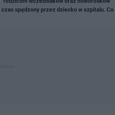
je” rodzicom wcześniaków oraz noworodków
 czas spędzony przez dziecko w szpitalu. Co