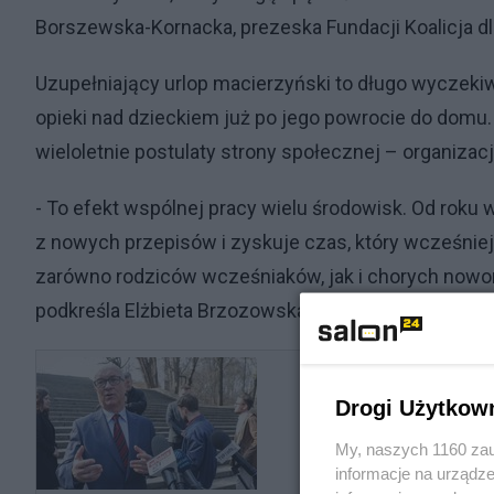
Borszewska-Kornacka, prezeska Fundacji Koalicja d
Uzupełniający urlop macierzyński to długo wyczeki
opieki nad dzieckiem już po jego powrocie do dom
wieloletnie postulaty strony społecznej – organizac
- To efekt wspólnej pracy wielu środowisk. Od roku 
z nowych przepisów i zyskuje czas, który wcześniej
zarówno rodziców wcześniaków, jak i chorych nowor
podkreśla Elżbieta Brzozowska, wiceprezeska Fundac
Drogi Użytkow
My, naszych 1160 zau
informacje na urządze