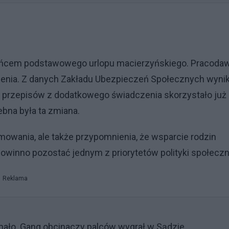
 końcem podstawowego urlopu macierzyńskiego. Pracoda
enia. Z danych Zakładu Ubezpieczeń Społecznych wynik
 przepisów z dodatkowego świadczenia skorzystało już
ebna była ta zmiana.
wania, ale także przypomnienia, że wsparcie rodzin
owinno pozostać jednym z priorytetów polityki społeczn
Reklama
ało. Gang obcinaczy palców wygrał w Sądzie