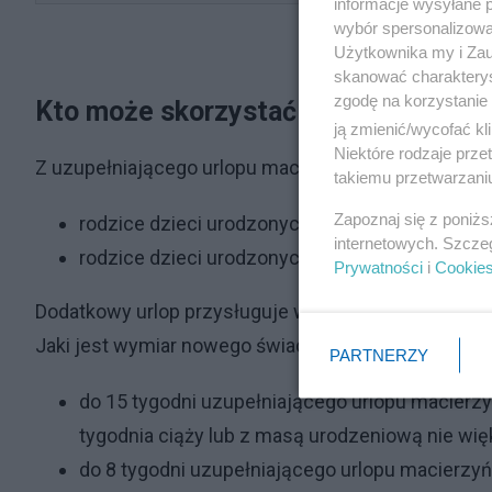
informacje wysyłane 
wybór spersonalizowan
Użytkownika my i Zau
skanować charakterys
zgodę na korzystanie 
Kto może skorzystać i ile wynosi do
ją zmienić/wycofać kl
Niektóre rodzaje prz
Z uzupełniającego urlopu macierzyńskiego mogą sk
takiemu przetwarzaniu
Zapoznaj się z poniż
rodzice dzieci urodzonych przedwcześnie,
internetowych. Szcze
rodzice dzieci urodzonych o czasie, ale wymag
Prywatności
i
Cookie
Dodatkowy urlop przysługuje w wymiarze odpowiada
Jaki jest wymiar nowego świadczenia?
PARTNERZY
do 15 tygodni uzupełniającego urlopu macierzy
tygodnia ciąży lub z masą urodzeniową nie wi
do 8 tygodni uzupełniającego urlopu macierzyń