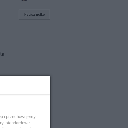
Napisz notkę
ta
ęp i przechowujemy
ory, standardowe