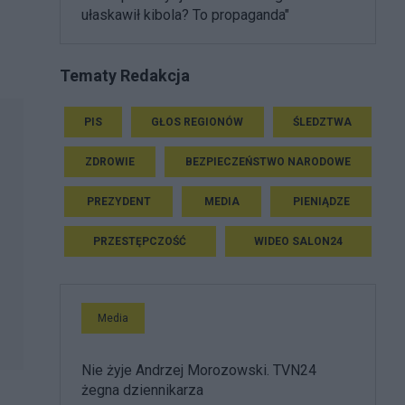
ułaskawił kibola? To propaganda"
Tematy Redakcja
PIS
GŁOS REGIONÓW
ŚLEDZTWA
ZDROWIE
BEZPIECZEŃSTWO NARODOWE
PREZYDENT
MEDIA
PIENIĄDZE
PRZESTĘPCZOŚĆ
WIDEO SALON24
Media
Nie żyje Andrzej Morozowski. TVN24
żegna dziennikarza