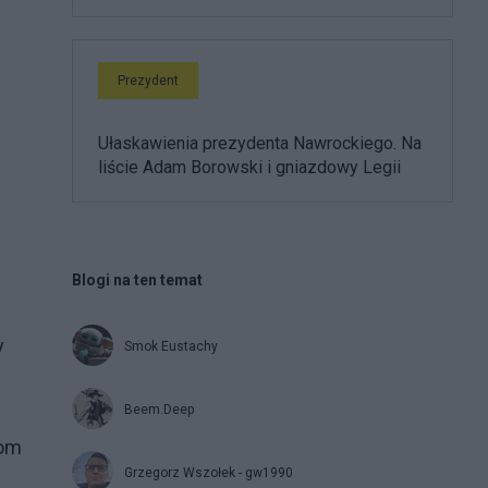
Prezydent
Ułaskawienia prezydenta Nawrockiego. Na
liście Adam Borowski i gniazdowy Legii
Blogi na ten temat
y
Smok Eustachy
Beem.Deep
nom
Grzegorz Wszołek - gw1990