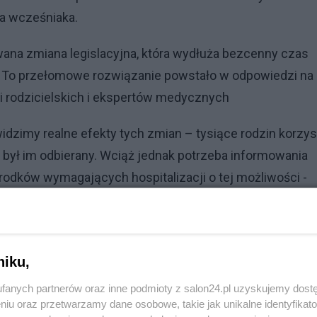
la wcześniaka.
wana zmiana legislacyjna, która wydłuża bezcenny czas
u. To przełomowe rozwiązanie powstało w odpowiedzi na
ji rodzicielskich i ekspertów medycznych
widzimy realne efekty tych zmian – tysiące rodzin korzys
 był im odbierany. Wciąż jednak potrzeba informowania
odków wymagających hospitalizacji o tej możliwości -
ji Koalicja dla wcześniaka.
Zobacz także
niku,
Nie i koniec. Czarzasty bojkotuje SAFE 0 proc.
Nawrockiego: "Nie otrzyma numeru"
fanych partnerów oraz inne podmioty z salon24.pl uzyskujemy dost
niu oraz przetwarzamy dane osobowe, takie jak unikalne identyfikat