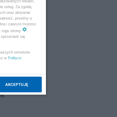
alizowanych reklam,
ie usług. Za zgodą
ych oraz aktywnie
watność, prosimy o
wolna i zawsze możesz
m rogu strony
.
sprzeciwić się
 naszych serwisów
esz w
Polityce
AKCEPTUJĘ
28.