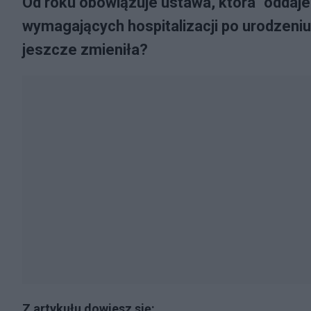
Od roku obowiązuje ustawa, która "odda
wymagających hospitalizacji po urodzeniu
jeszcze zmieniła?
Z artykułu dowiesz się: