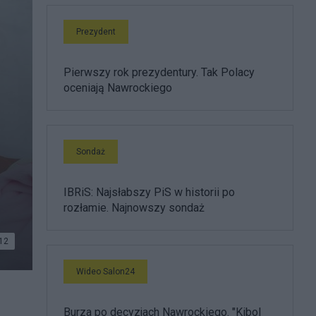
Prezydent
Pierwszy rok prezydentury. Tak Polacy
oceniają Nawrockiego
Sondaż
IBRiS: Najsłabszy PiS w historii po
rozłamie. Najnowszy sondaż
12
Wideo Salon24
Burza po decyzjach Nawrockiego. "Kibol