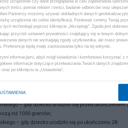
przez urządzenie czy dane przeglądania w celu zapewniania sperson
ych treści, pomiar reklam i treści, badanie odbiorców oraz ulepszan
fani Partnerzy możemy używać dokładnych danych geolokalizacyjn
Reklama
tykę urządzenia do celów identyfikacji. Ponieważ cenimy Twoją pry
z tych technologii poprzez kliknięcie „Akceptuję”. Zgoda jest dobro
datkowy urlop
ikając przycisk ustawień prywatności znajdujący się w lewym dolny
etwarzania danych nie wymagają zgody użytkownika, ale masz prawo 
orzystać:
. Preferencje będą miały zastosowania tylko na tej witrynie.
szymi informacjami, abyś mógł świadomie i komfortowo korzystać z
gółowe informacje dotyczące przetwarzania Twoich danych znajdzi
ających hospitalizacji po narodzinach
s
oraz po kliknięciu w „Ustawienia”.
jącym okresowi pobytu dziecka w szpitalu po porodzie.
USTAWIENIA
ńskiego – gdy dziecko urodziło się przed ukończeniem 
ększą niż 1000 gramów;
skiego – gdy dziecko urodziło się po ukończeniu 28.