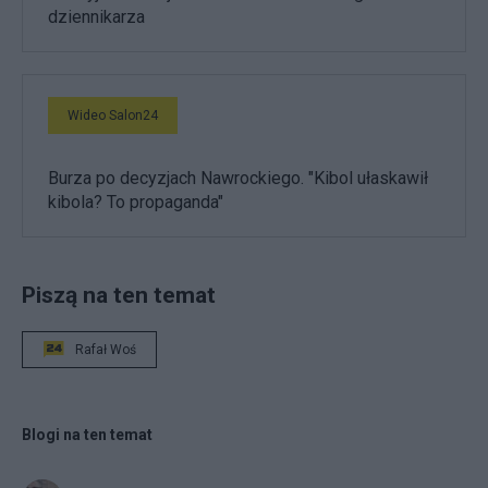
dziennikarza
Wideo Salon24
Burza po decyzjach Nawrockiego. "Kibol ułaskawił
kibola? To propaganda"
Piszą na ten temat
Rafał Woś
Blogi na ten temat