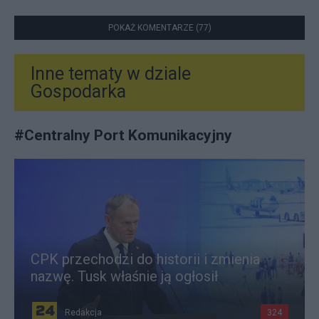
POKAŻ KOMENTARZE (77)
Inne tematy w dziale
Gospodarka
#
Centralny Port Komunikacyjny
CPK przechodzi do historii i zmienia
nazwę. Tusk właśnie ją ogłosił
Redakcja
324