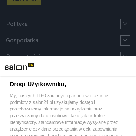
Polityka
Gospodarka
Rozmaitości
Technologie
Drogi Użytkowniku,
Sport
My, naszych 1160 zaufanych partnerów oraz inne
podmioty z salon24.pl uzyskujemy dostęp i
Społeczeństwo
przechowujemy informacje na urządzeniu oraz
przetwarzamy dane osobowe, takie jak unikalne
Kultura
identyfikatory, standardowe informacje wysyłane przez
urządzenie czy dane przeglądania w celu zapewniania
spersonalizowanych reklam, wybór spersonalizowanych