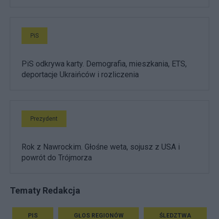
PiS
PiS odkrywa karty. Demografia, mieszkania, ETS,
deportacje Ukraińców i rozliczenia
Prezydent
Rok z Nawrockim. Głośne weta, sojusz z USA i
powrót do Trójmorza
Tematy Redakcja
PIS
GŁOS REGIONÓW
ŚLEDZTWA