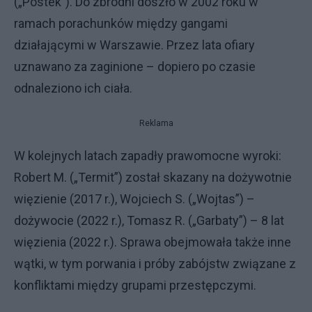
(„Postek”). Do zbrodni doszło w 2002 roku w
ramach porachunków między gangami
działającymi w Warszawie. Przez lata ofiary
uznawano za zaginione – dopiero po czasie
odnaleziono ich ciała.
Reklama
W kolejnych latach zapadły prawomocne wyroki:
Robert M. („Termit”) został skazany na dożywotnie
więzienie (2017 r.), Wojciech S. („Wojtas”) –
dożywocie (2022 r.), Tomasz R. („Garbaty”) – 8 lat
więzienia (2022 r.). Sprawa obejmowała także inne
wątki, w tym porwania i próby zabójstw związane z
konfliktami między grupami przestępczymi.