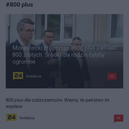
#
800 plus
Morawiecki proponuje 3600 plus zamiast
800 złotych. Środki dla rodzin byłyby
ogromne
Redakcja
62
800 plus dla cudzoziemców. Wiemy, ile państwo im
wypłaca
Redakcja
58