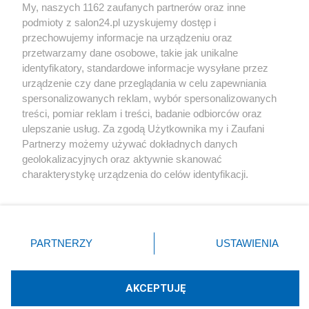
My, naszych 1162 zaufanych partnerów oraz inne
podmioty z salon24.pl uzyskujemy dostęp i
Społeczeństwo
przechowujemy informacje na urządzeniu oraz
przetwarzamy dane osobowe, takie jak unikalne
Kultura
identyfikatory, standardowe informacje wysyłane przez
urządzenie czy dane przeglądania w celu zapewniania
spersonalizowanych reklam, wybór spersonalizowanych
treści, pomiar reklam i treści, badanie odbiorców oraz
ulepszanie usług. Za zgodą Użytkownika my i Zaufani
X
Facebook
Instagram
Youtube
Partnerzy możemy używać dokładnych danych
geolokalizacyjnych oraz aktywnie skanować
charakterystykę urządzenia do celów identyfikacji.
Web Content Media sp. z o. o. © 2022
Ponieważ cenimy Twoją prywatność, prosimy o zgodę na
korzystanie z tych technologii poprzez kliknięcie
„Akceptuję”. Zgoda jest dobrowolna i zawsze możesz ją
Pomoc
O nas
Praca
Reklama
Kontakt
zmienić/wycofać klikając przycisk ustawień prywatności
PARTNERZY
USTAWIENIA
znajdujący się w lewym dolnym rogu strony
. Niektóre
rodzaje przetwarzania danych nie wymagają zgody
użytkownika, ale masz prawo sprzeciwić się takiemu
AKCEPTUJĘ
przetwarzaniu. Preferencje będą miały zastosowania tylko
Technologię dostarcza:
W3media.pl