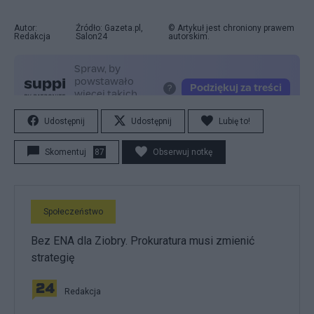
Autor:
Źródło: Gazeta.pl,
© Artykuł jest chroniony prawem
Redakcja
Salon24
autorskim.
Udostępnij
Udostępnij
Lubię to!
Skomentuj
87
Obserwuj notkę
Społeczeństwo
Bez ENA dla Ziobry. Prokuratura musi zmienić
strategię
Redakcja