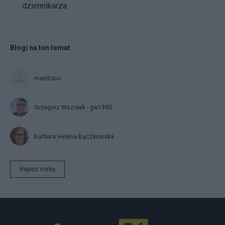
dziennikarza
Blogi na ten temat
manitooo
Grzegorz Wszołek - gw1990
Barbara Helena Bączkowska
Napisz notkę