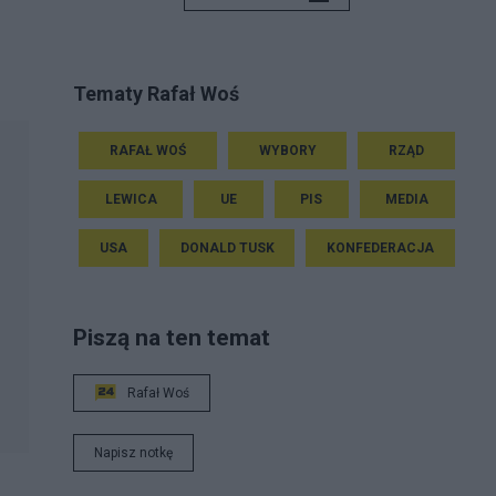
Tematy Rafał Woś
RAFAŁ WOŚ
WYBORY
RZĄD
LEWICA
UE
PIS
MEDIA
USA
DONALD TUSK
KONFEDERACJA
Piszą na ten temat
Rafał Woś
Napisz notkę