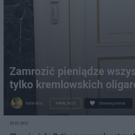
Zamrozić pieniądze wszys
tylko kremlowskich oliga
Rafał Woś
RAFAŁ WOŚ
Obserwuj temat
PAP/EPA/ALEXEI NIKOLSKY / KREMLIN POOL / SPUTNI
25.02.2022