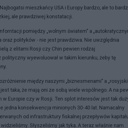
 Najbogatsi mieszkańcy USA i Europy bardzo, ale to bardz
kiej, ale prawdziwej konstatacji.
onforntacji pomiędzy „wolnym światem” a „autokratyczn
 oraz polityków - nie jest prawdziwa. Nie uwzględnia
elą z elitami Rosji czy Chin pewien rodzaj
az polityczny wyewoluował w takim kierunku, żeby tę
uny.
 rozróżnienie między naszymi „biznesmenami” a „rosyjski
 jest taka, że mają oni ze sobą wiele wspólnego. A na p
h w Europie czy w Rosji. Ten splot interesów jest tak duż
cze jedna konsekwencja minionych 30-40 lat. Namacalny
rwanych od infrastruktury fiskalnej przepływów kapitału
 widzieliśmy. Słyszeliśmy jak tyka. A teraz właśnie nam