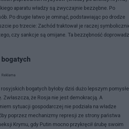
kiego aparatu władzy są zwyczajnie bezzębne. Po
sób. Po drugie łatwo je ominąć, podstawiając po drodze
cie po trzecie: Zachód traktował je raczej symboliczni
tego, czy sankcje są omijane. Ta bezzębność doprowadz
a bogatych
Reklama
asę rosyjskich bogatych byłoby dziś dużo lepszym pomysł
 Zwłaszcza, że Rosja nie jest demokracją. A
em sytuacji gospodarczej nie podziała na władze
ćby poprzez mechanizmy represji ze strony państwa
 aneksji Krymu, gdy Putin mocno przykręcił śrubę swoim