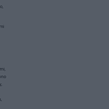
o,
ymi
mi,
ewno
y,
,