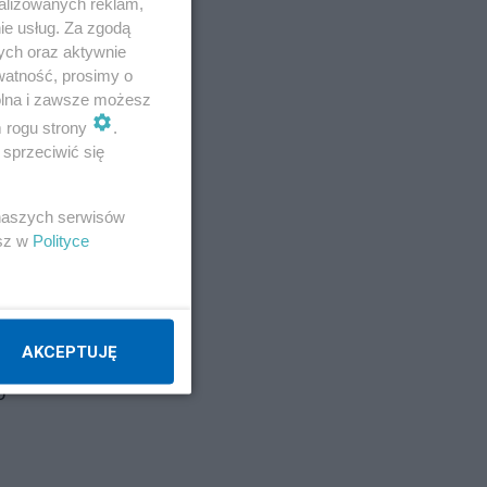
alizowanych reklam,
ie usług. Za zgodą
ych oraz aktywnie
watność, prosimy o
wolna i zawsze możesz
m rogu strony
.
sprzeciwić się
 naszych serwisów
esz w
Polityce
AKCEPTUJĘ
o