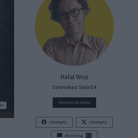
Rafał Woś
Dziennikarz Salon24
Nowości od autora
84
Udostępnij
Udostępnij
Skomentuj
84