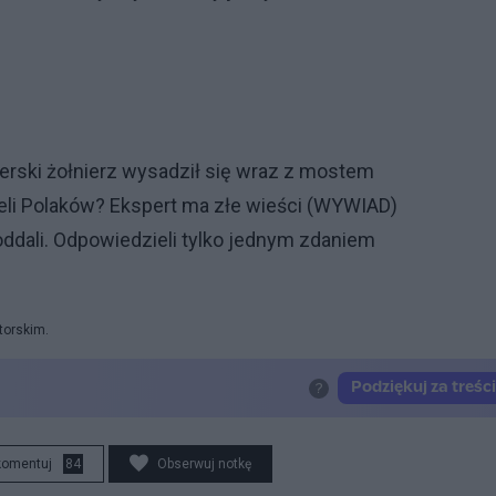
terski żołnierz wysadził się wraz z mostem
feli Polaków? Ekspert ma złe wieści (WYWIAD)
oddali. Odpowiedzieli tylko jednym zdaniem
torskim.
komentuj
84
Obserwuj notkę