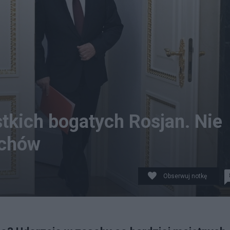
tkich bogatych Rosjan. Nie
rchów
Obserwuj notkę
K