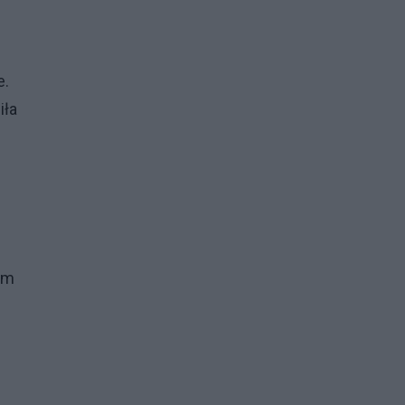
e.
iła
em