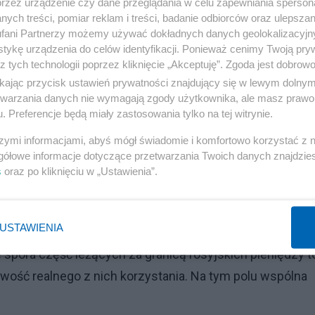
przez urządzenie czy dane przeglądania w celu zapewniania sperson
anku centralnego. A to dlatego, że zasoby tych
ych treści, pomiar reklam i treści, badanie odbiorców oraz ulepszan
zwartych) znajdują się właśnie na Zachodzie. Głównie w
fani Partnerzy możemy używać dokładnych danych geolokalizacyjn
tykę urządzenia do celów identyfikacji. Ponieważ cenimy Twoją pry
amrożenie tych składników bogactwa albo obłożenie ich
z tych technologii poprzez kliknięcie „Akceptuję”. Zgoda jest dobro
ychmiastowy. Byłoby to właśnie uderzenie punktowe -
ikając przycisk ustawień prywatności znajdujący się w lewym dolny
etwarzania danych nie wymagają zgody użytkownika, ale masz prawo 
. Preferencje będą miały zastosowania tylko na tej witrynie.
Reklama
szymi informacjami, abyś mógł świadomie i komfortowo korzystać z
gółowe informacje dotyczące przetwarzania Twoich danych znajdzi
akcja nie przerasta możliwości zachodnich krajów. Piketty
s
oraz po kliknięciu w „Ustawienia”.
ej domagają się powołania tzw. Globalnego Rejestru
liłby na takie posunięcia. Jego krytycy powiedzą
USTAWIENIA
ze rosyjski pieniądz będzie mógł uciec do innych rajów
e spora część leżących za granicą rosyjskich pieniędzy t
wość realnego z nich korzystania. Na tym polu wspólna