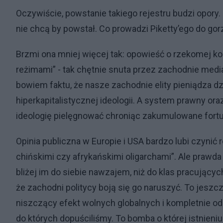
Oczywiście, powstanie takiego rejestru budzi opory.
nie chcą by powstał. Co prowadzi Piketty’ego do gorz
Brzmi ona mniej więcej tak: opowieść o rzekomej k
reżimami” - tak chętnie snuta przez zachodnie media
bowiem faktu, że nasze zachodnie elity pieniądza dzi
hiperkapitalistycznej ideologii. A system prawny or
ideologię pielęgnować chroniąc zakumulowane fort
Opinia publiczna w Europie i USA bardzo lubi czynić
chińskimi czy afrykańskimi oligarchami”. Ale prawda
bliżej im do siebie nawzajem, niż do klas pracującyc
że zachodni politycy boją się go naruszyć. To jesz
niszczący efekt wolnych globalnych i kompletnie ode
do których dopuściliśmy. To bomba o której istnieniu