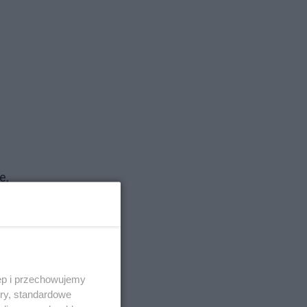
e,
onów
ęp i przechowujemy
ory, standardowe