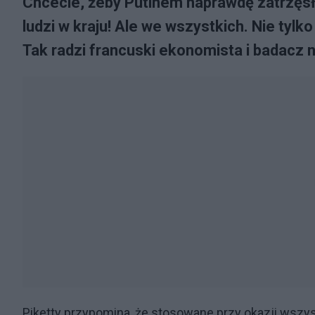
Chcecie, żeby Putinem naprawdę zatrzęsł
ludzi w kraju! Ale we wszystkich. Nie tyl
Tak radzi francuski ekonomista i badacz 
Piketty przypomina, że stosowane przy okazji wszy