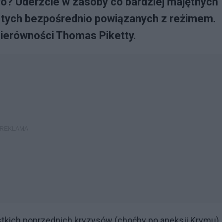
o? Uderzcie w zasoby co bardziej majętnych
ko tych bezpośrednio powiązanych z reżimem.
nierówności Thomas Piketty.
stkich poprzednich kryzysów (choćby po aneksji Krymu)