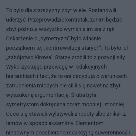
To było dla starszyzny zbyt wiele. Postanowili
uderzyć. Przeprowadzić kontratak, zanim będzie
zbyt późno, a wszystko wymknie im się z rąk.
Oskarżenie o „symetryzm” było właśnie
początkiem tej „kontrrewolucji starych”. To było ich
„zabójstwo Kirowa”. Starzy zrobili to z pozycji siły.
Wykorzystując przewagę w redakcyjnych
hierarchiach i fakt, że to oni decydują o warunkach
zatrudnienia młodych nie silili się nawet na zbyt
wyszukaną argumentację. Śruba była
symetrystom dokręcana coraz mocniej i mocniej.
Ci, co się stawiali wylatywali z roboty albo znikali z
łamów w sposób aksamitny. Elementom
niepewnym poodbierano redakcyjną suwerenność i