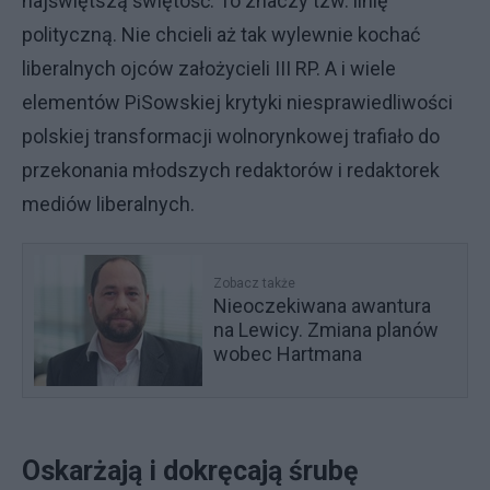
najświętszą świętość. To znaczy tzw. linię
polityczną. Nie chcieli aż tak wylewnie kochać
liberalnych ojców założycieli III RP. A i wiele
elementów PiSowskiej krytyki niesprawiedliwości
polskiej transformacji wolnorynkowej trafiało do
przekonania młodszych redaktorów i redaktorek
mediów liberalnych.
Zobacz także
Nieoczekiwana awantura
na Lewicy. Zmiana planów
wobec Hartmana
Oskarżają i dokręcają śrubę