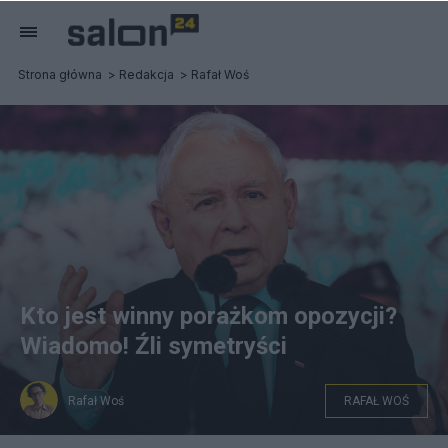
Strona główna
Redakcja
Rafał Woś
Kto jest winny porażkom opozycji?
Wiadomo! Źli symetryści
Rafał Woś
RAFAŁ WOŚ