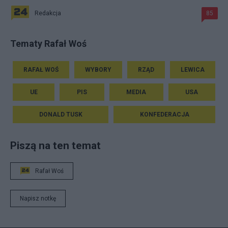
Redakcja
85
Tematy Rafał Woś
RAFAŁ WOŚ
WYBORY
RZĄD
LEWICA
UE
PIS
MEDIA
USA
DONALD TUSK
KONFEDERACJA
Piszą na ten temat
Rafał Woś
Napisz notkę