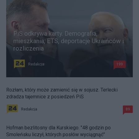
PiS odkrywa karty. Demografia,
mieszkania, ETS, deportacje Ukraińców i
rozliczenia
Redakcja
199
Rozłam, który może zamienić się w sojusz. Terlecki
zdradza tajemnice z posiedzeń PiS
Redakcja
89
Hofman bezlitosny dla Kurskiego. "48 godzin po
Smoleńsku liczył, których posłów wyciągnąć"