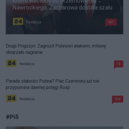
Kreml wściekły po przemówieniu
Nawrockiego. Zacharowa dostała szału
Redakcja
457
Drugi Prigożyn. Zagroził Putinowi atakiem, miliony
obejrzało nagranie
Redakcja
78
Parada słabości Putina? Plac Czerwony już nie
przypomina dawnej potęgi Rosji
Redakcja
206
#
PiS