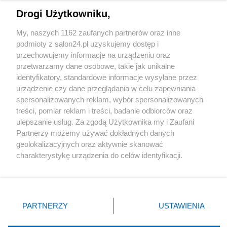
Drogi Użytkowniku,
Sport
My, naszych 1162 zaufanych partnerów oraz inne
podmioty z salon24.pl uzyskujemy dostęp i
Społeczeństwo
przechowujemy informacje na urządzeniu oraz
przetwarzamy dane osobowe, takie jak unikalne
Kultura
identyfikatory, standardowe informacje wysyłane przez
urządzenie czy dane przeglądania w celu zapewniania
spersonalizowanych reklam, wybór spersonalizowanych
treści, pomiar reklam i treści, badanie odbiorców oraz
ulepszanie usług. Za zgodą Użytkownika my i Zaufani
X
Facebook
Instagram
Youtube
Partnerzy możemy używać dokładnych danych
geolokalizacyjnych oraz aktywnie skanować
charakterystykę urządzenia do celów identyfikacji.
Web Content Media sp. z o. o. © 2022
Ponieważ cenimy Twoją prywatność, prosimy o zgodę na
korzystanie z tych technologii poprzez kliknięcie
„Akceptuję”. Zgoda jest dobrowolna i zawsze możesz ją
Pomoc
O nas
Praca
Reklama
Kontakt
zmienić/wycofać klikając przycisk ustawień prywatności
PARTNERZY
USTAWIENIA
znajdujący się w lewym dolnym rogu strony
. Niektóre
rodzaje przetwarzania danych nie wymagają zgody