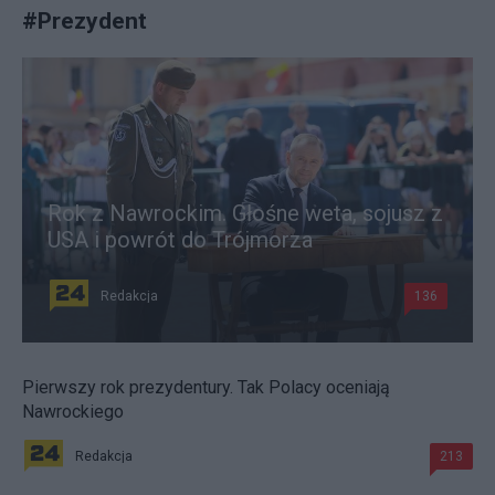
#
Prezydent
Rok z Nawrockim. Głośne weta, sojusz z
USA i powrót do Trójmorza
Redakcja
136
Pierwszy rok prezydentury. Tak Polacy oceniają
Nawrockiego
Redakcja
213