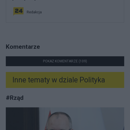
Redakcja
Komentarze
POKAŻ KOMENTARZE (109)
Inne tematy w dziale
Polityka
#
Rząd