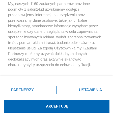
My, naszych 1160 zaufanych partnerów oraz inne
podmioty z salon24.pl uzyskujemy dostęp i
Społeczeństwo
przechowujemy informacje na urządzeniu oraz
przetwarzamy dane osobowe, takie jak unikalne
Kultura
identyfikatory, standardowe informacje wysyłane przez
urządzenie czy dane przeglądania w celu zapewniania
spersonalizowanych reklam, wybór spersonalizowanych
treści, pomiar reklam i treści, badanie odbiorców oraz
ulepszanie usług. Za zgodą Użytkownika my i Zaufani
X
Facebook
Instagram
Youtube
Partnerzy możemy używać dokładnych danych
geolokalizacyjnych oraz aktywnie skanować
charakterystykę urządzenia do celów identyfikacji.
Web Content Media sp. z o. o. © 2022
Ponieważ cenimy Twoją prywatność, prosimy o zgodę na
korzystanie z tych technologii poprzez kliknięcie
„Akceptuję”. Zgoda jest dobrowolna i zawsze możesz ją
Pomoc
O nas
Praca
Reklama
Kontakt
zmienić/wycofać klikając przycisk ustawień prywatności
PARTNERZY
USTAWIENIA
znajdujący się w lewym dolnym rogu strony
. Niektóre
rodzaje przetwarzania danych nie wymagają zgody
użytkownika, ale masz prawo sprzeciwić się takiemu
AKCEPTUJĘ
przetwarzaniu. Preferencje będą miały zastosowania tylko