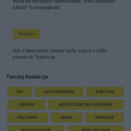
Burza po decyzjach Nawrockiego. "Kibol ułaskawił
kibola? To propaganda"
Prezydent
Rok z Nawrockim. Głośne weta, sojusz z USA i
powrót do Trójmorza
Tematy Redakcja
PIS
GŁOS REGIONÓW
ŚLEDZTWA
ZDROWIE
BEZPIECZEŃSTWO NARODOWE
PREZYDENT
MEDIA
PIENIĄDZE
PRZESTĘPCZOŚĆ
WIDEO SALON24