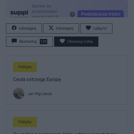
Udostępnij
Udostępnij
Lubię to!
Skomentuj
109
Obserwuj notkę
Polityka
Ceuta ostrzega Europę
Jan Filip Libicki
Polityka