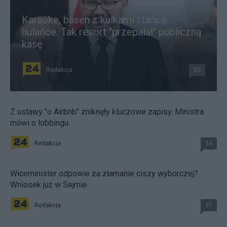
Karaoke, basen z kulkami i tańce
hulańce. Tak resort "przepalał" publiczną
kasę
Redakcja
50
Z ustawy "o Airbnb" zniknęły kluczowe zapisy. Ministra
mówi o lobbingu
Redakcja
34
Wiceminister odpowie za złamanie ciszy wyborczej?
Wniosek już w Sejmie
Redakcja
37