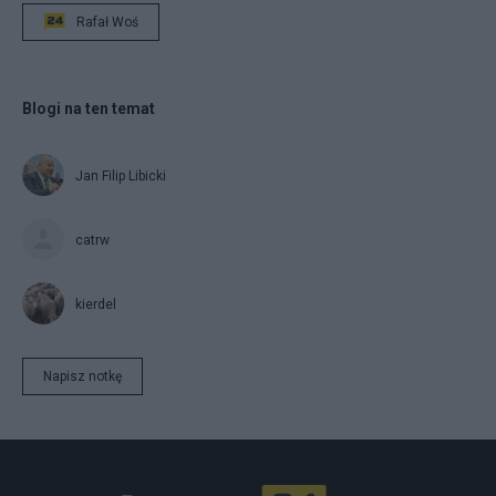
Rafał Woś
Blogi na ten temat
Jan Filip Libicki
catrw
kierdel
Napisz notkę