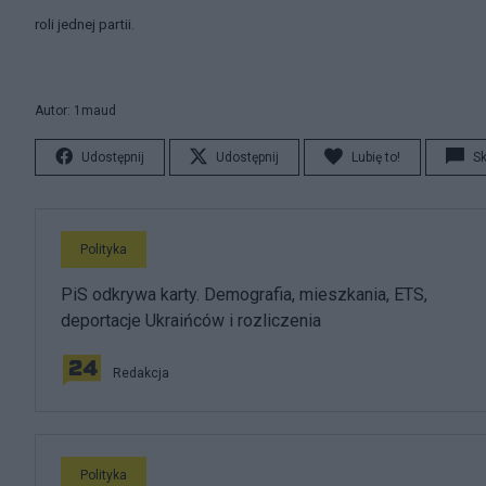
roli jednej partii.
Autor: 1maud
Udostępnij
Udostępnij
Lubię to!
S
Polityka
PiS odkrywa karty. Demografia, mieszkania, ETS,
deportacje Ukraińców i rozliczenia
Redakcja
Polityka