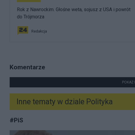
Rok z Nawrockim. Głośne weta, sojusz z USA i powrót
do Trójmorza
Redakcja
Komentarze
POKAŻ 
Inne tematy w dziale
Polityka
#
PiS