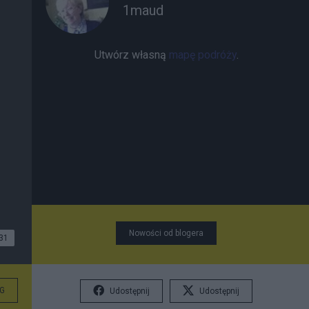
1maud
Utwórz własną
mapę podróży
.
Nowości od blogera
31
G
Udostępnij
Udostępnij