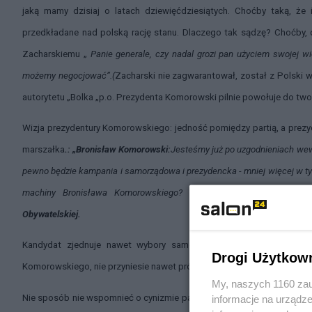
jaką mamy dzisiaj o latach dziewięćdziesiątych. Choćby taką, że i
przedkładane nad polską rację stanu. Dlaczego tak sądzę? Choćby, 
Zacharskiemu „
Panie generale, czy nadal grozi pan użyciem swojej wi
możemy negocjować”.(
Zacharski nie zagwarantował, został z Polski
autorytetu „Bolka „p.o. Prezydenta Komorowski pilnie powołuje do 
Wizja prezydentury Komorowskiego: jedność pomiędzy partią, a prezyd
marszałka
.: „
Bronisław Komorowski:
Jesteśmy już po uzgodnieniach wew
pewno będzie kampania i samorządowa i prezydencka - mniej więcej w t
machiny Bronisława Komorowskiego?
Bronisław Komorowski:
No, 
Obywatelskiej.
Kandydat zjednuje nawet wybory samorządowe PO z prezydenckim
Drogi Użytkow
Komorowskiego, nie przyniesie nawet prób działań koncyliacyjnych w sto
My, naszych 1160 zau
Nie sposób nie wspomnieć o cynizmie pana marszałka. W wywiadzie d
informacje na urządze