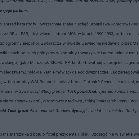
wypowiedziach publicznych, rzucanie oskarżeń na przeciwników)
powinny by
 jego partii. –„
o sprzed katastrofy.
Powszechnie znana niechęć Bronisława Komorowskieg
b przez GRU i FSB, - był wiceministrem MON w latach 1990-1993, potem mini
ć ogromny niepokój. Zwłaszcza w świetle ujawnionej niedawno przez Mar
uwikłaniach polskich polityków w kontakty towarzyskie i agenturalne z nimi) 
rowskiego, (jako Marszałek SEJMU RP kontaktował się z rosyjskim agent
ym śledztwem,) było-delikatnie mówiąc- daleko dwuznaczne. Jak zareagowa
w tle kontakty WSI, Bumar i handlarz bronią El Assir.? Generalnie milczał, 
… kłamał w żywe oczy.”
Wtedy premier
Tusk powiedział
, „jeśli
do końca sierpni
a się
ze stanowiskiem".
„
W rozmowie z radiową „Trójką" marszałek Sejmu Bron
ald Tusk groził
Aleksandrowi Gradowi
dymisją
" i dodał, że minister Grad p
ana marszałka z boju o fotel prezydenta Polski. Szczególnie w świetle wi