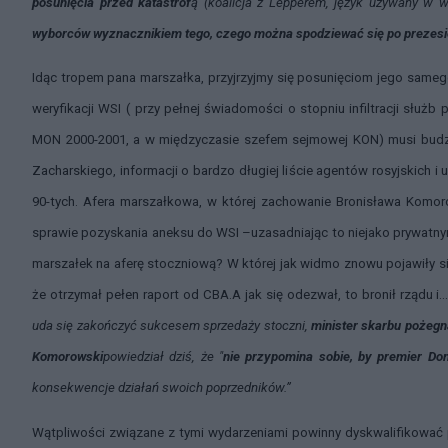
posunięcia przed katastrof
ą (koalicja z Lepperem, język używany w 
wyborców wyznacznikiem tego, czego można spodziewać się po prezesie i
Idąc tropem pana marszałka, przyjrzyjmy się posunięciom jego sameg
weryfikacji WSI ( przy pełnej świadomości o stopniu infiltracji służ
MON 2000-2001, a w międzyczasie szefem sejmowej KON) musi budzi
Zacharskiego, informacji o bardzo długiej liście agentów rosyjskich i 
90-tych. Afera marszałkowa, w której zachowanie Bronisława Komo
sprawie pozyskania aneksu do WSI –uzasadniając to niejako prywatn
marszałek na aferę stoczniową? W której jak widmo znowu pojawiły się 
że otrzymał pełen raport od CBA.A jak się odezwał, to bronił rządu i
uda się zakończyć sukcesem sprzedaży stoczni,
minister skarbu pożegn
Komorowski
powiedział dziś, że "
nie przypomina sobie, by premier Don
konsekwencje działań swoich poprzedników.”
Wątpliwości związane z tymi wydarzeniami powinny dyskwalifikować p