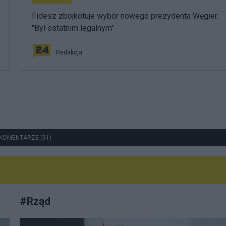
Fidesz zbojkotuje wybór nowego prezydenta Węgier.
"Był ostatnim legalnym"
Redakcja
KOMENTARZE (31)
#
Rząd