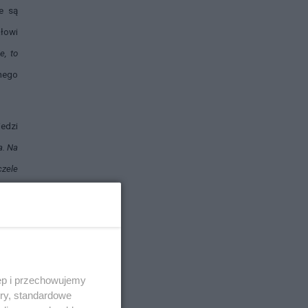
ce są
ałowi
e, to
anego
iedzi
a. Na
czele
ormy
ława
ęp i przechowujemy
ystko
ory, standardowe