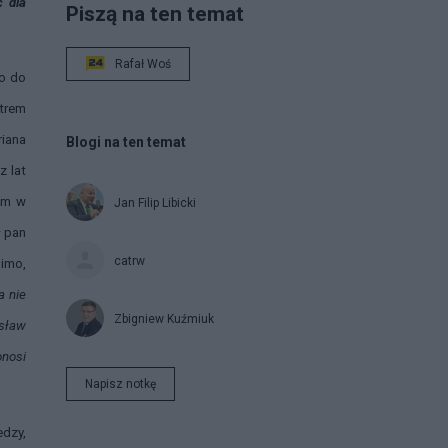
ć dla
Piszą na ten temat
Rafał Woś
o do
strem
iana
Blogi na ten temat
z lat
em w
Jan Filip Libicki
ł pan
catrw
mimo,
a nie
Zbigniew Kuźmiuk
isław
onosi
Napisz notkę
edzy,