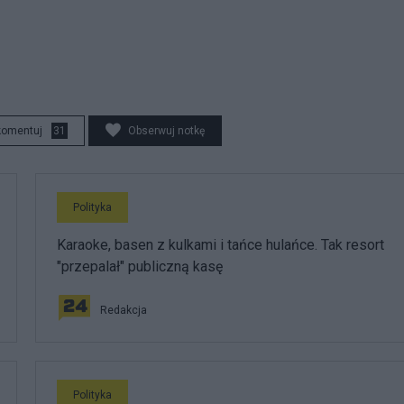
komentuj
31
Obserwuj notkę
Polityka
Karaoke, basen z kulkami i tańce hulańce. Tak resort
"przepalał" publiczną kasę
Redakcja
Polityka