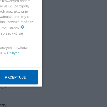
alizowanych reklam,
wiem,
ie usług. Za zgodą
yniku
ych oraz aktywnie
watność, prosimy o
. Pan
wolna i zawsze możesz
ej od
m rogu strony
.
iedź,
sprzeciwić się
gł to
yński
 naszych serwisów
esz w
Polityce
że na
c nie
AKCEPTUJĘ
echu,
h, z
dniej