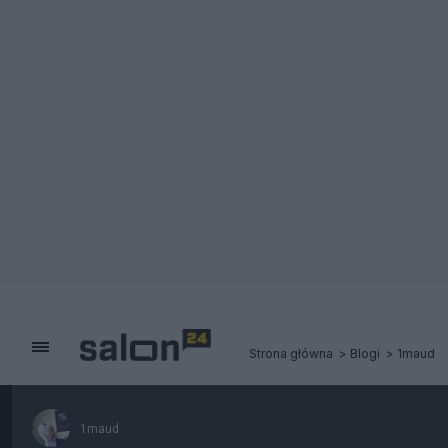
Strona główna
Blogi
1maud
1maud