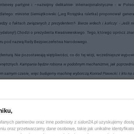
nteresy partyjne i –nazwijmy delikatnie- internacjonalistyczne - w Pols
dlatego: minister Siemiątkowski („wg Rosyjska ruletka) proponował gener
edzy o faktach związanych z prezydentem?- Bierze wdech i kończy: - Jeśli ni
 wydalony!).Chodzi o prezydenta Kwaśniewskiego. Tego, którego oprócz zn
tworu pod nazwą Rady Bezpieczeństwa Narodowego.
enturą. Nie pozostawiają wątpliwości, co do tej wizji, wcześniejsze wypow
nętrznych. Kampania będzie robiona w podobnym mechanizmie, jak poprzedni
ym samym czasie, więc budujemy machinę wyborczą.Konrad Piasecki: I kto na 
nie będzie machiny Bronisława Komorowskiego. Będzie machina Platf
i. Nie można, więc mieć wątpliwości, że ewentualna wygrana Bronis
niku,
sunku do innych partii. To twarda walka o „przewodnią rolę partii”.
fanych partnerów oraz inne podmioty z salon24.pl uzyskujemy dost
la RMF FM, pan marszałek powiedział lekko o
przyszłości politycznej „Wsz
niu oraz przetwarzamy dane osobowe, takie jak unikalne identyfikat