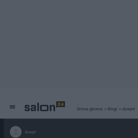
Strona główna
Blogi
dswprt
dswprt