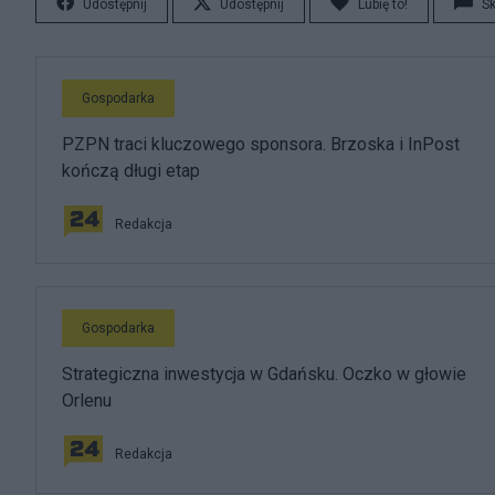
Udostępnij
Udostępnij
Lubię to!
S
Gospodarka
PZPN traci kluczowego sponsora. Brzoska i InPost
kończą długi etap
Redakcja
Gospodarka
Strategiczna inwestycja w Gdańsku. Oczko w głowie
Orlenu
Redakcja