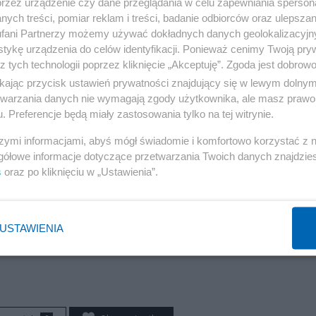
przez urządzenie czy dane przeglądania w celu zapewniania sperson
ych treści, pomiar reklam i treści, badanie odbiorców oraz ulepszan
fani Partnerzy możemy używać dokładnych danych geolokalizacyjn
tykę urządzenia do celów identyfikacji. Ponieważ cenimy Twoją pry
z tych technologii poprzez kliknięcie „Akceptuję”. Zgoda jest dobro
ikając przycisk ustawień prywatności znajdujący się w lewym dolny
etwarzania danych nie wymagają zgody użytkownika, ale masz prawo 
. Preferencje będą miały zastosowania tylko na tej witrynie.
szymi informacjami, abyś mógł świadomie i komfortowo korzystać z
gółowe informacje dotyczące przetwarzania Twoich danych znajdzi
s
oraz po kliknięciu w „Ustawienia”.
USTAWIENIA