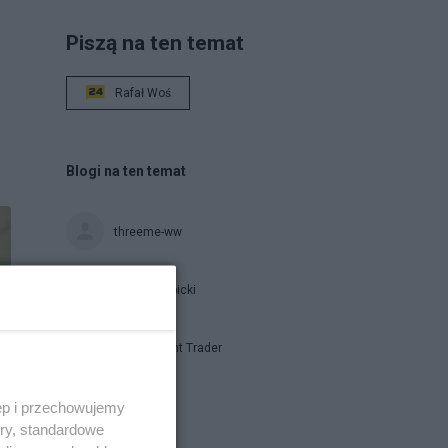
Piszą na ten temat
Rafał Woś
Blogi na ten temat
threeme-ww
Jan Filip Libicki
Independent Trader
ęp i przechowujemy
Napisz notkę
ory, standardowe