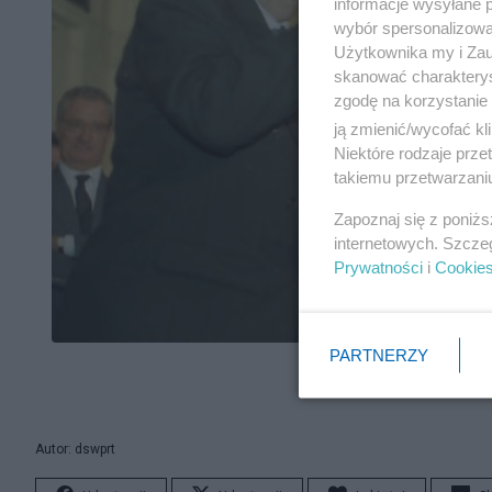
informacje wysyłane 
wybór spersonalizowan
Użytkownika my i Zau
skanować charakterys
zgodę na korzystanie 
ją zmienić/wycofać kl
Niektóre rodzaje prz
takiemu przetwarzaniu
Zapoznaj się z poniż
internetowych. Szcze
Prywatności
i
Cookie
PARTNERZY
Autor: dswprt