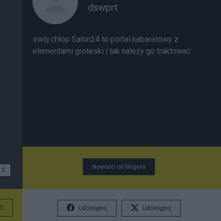
dswprt
swój chłop Salon24 to portal kabaretowy z
elementami groteski i tak należy go traktować.
Nowości od blogera
3
G
Udostępnij
Udostępnij