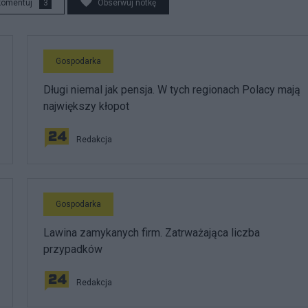
komentuj
3
Obserwuj notkę
Gospodarka
Długi niemal jak pensja. W tych regionach Polacy mają
największy kłopot
Redakcja
Gospodarka
Lawina zamykanych firm. Zatrważająca liczba
przypadków
Redakcja