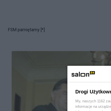
FSM pamiętamy [*]
Drogi Użytkow
My, naszych 1162 zau
informacje na urządze