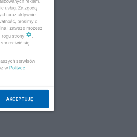
alizowanych reklam,
ie usług. Za zgodą
ych oraz aktywnie
watność, prosimy o
wolna i zawsze możesz
m rogu strony
.
sprzeciwić się
 naszych serwisów
esz w
Polityce
AKCEPTUJĘ