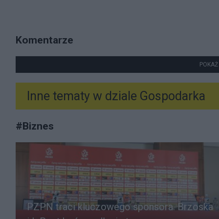
Komentarze
POKAŻ
Inne tematy w dziale
Gospodarka
#
Biznes
PZPN traci kluczowego sponsora. Brzoska