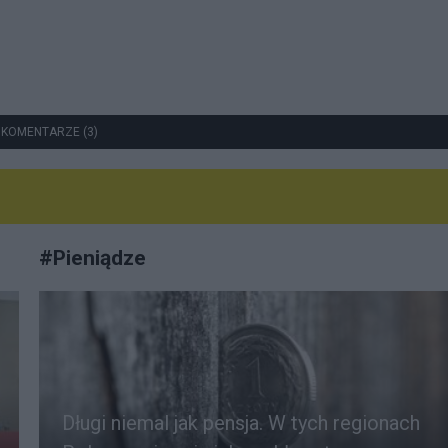
 KOMENTARZE (3)
#
Pieniądze
Długi niemal jak pensja. W tych regionach