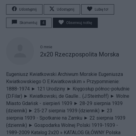
Udostępnij
Udostępnij
Lubię to!
Skomentuj
4
Obserwuj notkę
O mnie
2x20 Rzeczpospolita Morska
Eugeniusz Kwiatkowski
Archiwum Morskie Eugeniusza
Kwiatkowskiego
O E.Kwiatkowskim »
Przypomnienie:
1888-1974 ►
121 Urodziny ►
Kręgosłup północ-południe
(D.Filar) ►
Kwiatkowski, de Gaulle... (J.Steinhoff) ►
Wolne
Miasto Gdańsk - sierpień 1939 ►
28-29 sierpnia 1939
(dziennik) ►
25-27 sierpnia 1939 (dziennik) ►
23
sierpnia 1939 - Spotkanie na Zamku ►
22 sierpnia 1939
(dziennik) ►
Gospodarka Wolnej Polski 1919-1939 -
1989-2009 Katalog 2x20 »
KATALOG GŁÓWNY
Polska