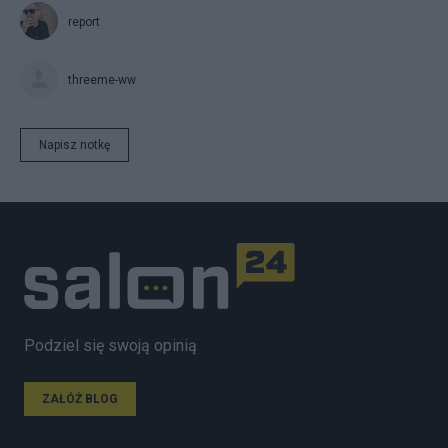
report
threeme-ww
Napisz notkę
Podziel się swoją opinią
ZAŁÓŻ BLOG