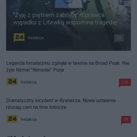
"Żyję z piętnem zabójcy". Sprawca
wypadku z Litewką wspomina tragedię
Redakcja
22
Legenda himalaizmu zginęła w lawinie na Broad Peak. Nie
żyje Nirmal "Nimsdai” Purja
Redakcja
132
Dramatyczny incydent w Ryanairze. Nowe ustalenia
rzucają cień na linie lotnicze
Redakcja
29