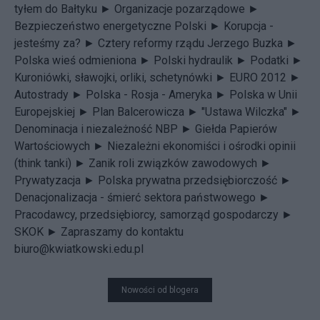
tyłem do Bałtyku ►
Organizacje pozarządowe ►
Bezpieczeństwo energetyczne Polski ►
Korupcja -
jesteśmy za? ►
Cztery reformy rządu Jerzego Buzka ►
Polska wieś odmieniona ►
Polski hydraulik ►
Podatki ►
Kuroniówki, sławojki, orliki, schetynówki ►
EURO 2012 ►
Autostrady ►
Polska - Rosja - Ameryka ►
Polska w Unii
Europejskiej ►
Plan Balcerowicza ►
"Ustawa Wilczka" ►
Denominacja i niezależność NBP ►
Giełda Papierów
Wartościowych ►
Niezależni ekonomiści i ośrodki opinii
(think tanki) ►
Zanik roli związków zawodowych ►
Prywatyzacja ►
Polska prywatna przedsiębiorczość ►
Denacjonalizacja - śmierć sektora państwowego ►
Pracodawcy, przedsiębiorcy, samorząd gospodarczy ►
SKOK ►
Zapraszamy do kontaktu
biuro@kwiatkowski.edu.pl
Nowości od blogera