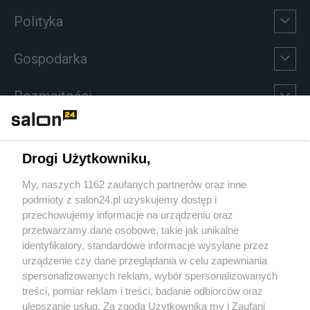
Polityka
Gospodarka
Rozmaitości
Technologie
Drogi Użytkowniku,
Sport
My, naszych 1162 zaufanych partnerów oraz inne
podmioty z salon24.pl uzyskujemy dostęp i
Społeczeństwo
przechowujemy informacje na urządzeniu oraz
przetwarzamy dane osobowe, takie jak unikalne
Kultura
identyfikatory, standardowe informacje wysyłane przez
urządzenie czy dane przeglądania w celu zapewniania
spersonalizowanych reklam, wybór spersonalizowanych
treści, pomiar reklam i treści, badanie odbiorców oraz
ulepszanie usług. Za zgodą Użytkownika my i Zaufani