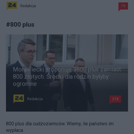
Redakcja
79
#
800 plus
Morawiecki proponuje 3600 plus zamiast
800 złotych. Środki dla rodzin byłyby
ogromne
Redakcja
218
800 plus dla cudzoziemców. Wiemy, ile państwo im
wypłaca