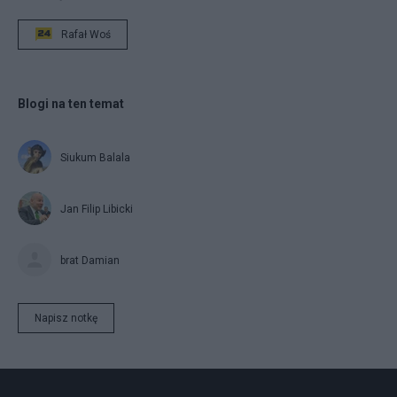
Rafał Woś
Blogi na ten temat
Siukum Balala
Jan Filip Libicki
brat Damian
Napisz notkę