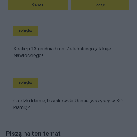
ŚWIAT
RZĄD
Polityka
Koalicja 13 grudnia broni Zeleńskiego ,atakuje
Nawrockiego!
Polityka
Grodzki kłamie,Trzaskowski kłamie ,wszyscy w KO
kłamią?
Piszą na ten temat