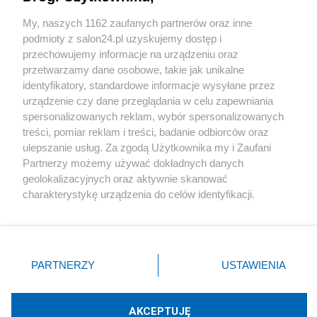
Sport
My, naszych 1162 zaufanych partnerów oraz inne
podmioty z salon24.pl uzyskujemy dostęp i
Społeczeństwo
przechowujemy informacje na urządzeniu oraz
przetwarzamy dane osobowe, takie jak unikalne
Kultura
identyfikatory, standardowe informacje wysyłane przez
urządzenie czy dane przeglądania w celu zapewniania
spersonalizowanych reklam, wybór spersonalizowanych
treści, pomiar reklam i treści, badanie odbiorców oraz
ulepszanie usług. Za zgodą Użytkownika my i Zaufani
X
Facebook
Instagram
Youtube
Partnerzy możemy używać dokładnych danych
geolokalizacyjnych oraz aktywnie skanować
charakterystykę urządzenia do celów identyfikacji.
Web Content Media sp. z o. o. © 2022
Ponieważ cenimy Twoją prywatność, prosimy o zgodę na
korzystanie z tych technologii poprzez kliknięcie
„Akceptuję”. Zgoda jest dobrowolna i zawsze możesz ją
Pomoc
O nas
Praca
Reklama
Kontakt
zmienić/wycofać klikając przycisk ustawień prywatności
PARTNERZY
USTAWIENIA
znajdujący się w lewym dolnym rogu strony
. Niektóre
rodzaje przetwarzania danych nie wymagają zgody
użytkownika, ale masz prawo sprzeciwić się takiemu
AKCEPTUJĘ