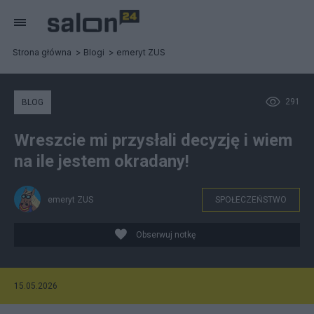
Strona główna
Blogi
emeryt ZUS
291
BLOG
Wreszcie mi przysłali decyzję i wiem
na ile jestem okradany!
emeryt ZUS
SPOŁECZEŃSTWO
Obserwuj notkę
15.05.2026