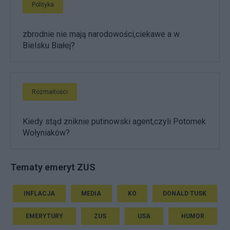
Polityka
zbrodnie nie mają narodowości,ciekawe a w
Bielsku Białej?
Rozmaitości
Kiedy stąd zniknie putinowski agent,czyli Potomek
Wołyniaków?
Tematy emeryt ZUS
INFLACJA
MEDIA
KO
DONALD TUSK
EMERYTURY
ZUS
USA
HUMOR