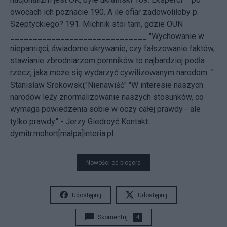
owocach ich poznacie
190.
A ile ofiar zadowoliłoby p.
Szeptyckiego?
191.
Michnik stoi tam, gdzie OUN
______________________________ "Wychowanie w
niepamięci, świadome ukrywanie, czy fałszowanie faktów,
stawianie zbrodniarzom pomników to najbardziej podła
rzecz, jaka może się wydarzyć cywilizowanym narodom..."
Stanisław Srokowski,"Nienawiść" "W interesie naszych
narodów leży znormalizowanie naszych stosunków, co
wymaga powiedzenia sobie w oczy całej prawdy - ale
tylko prawdy." - Jerzy Giedroyć
Kontakt:
dymitr.mohort[małpa]interia.pl
Nowości od blogera
Udostępnij
Udostępnij
Skomentuj
4