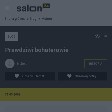
Strona główna
Blogi
Mohort
820
BLOG
Prawdziwi bohaterowie
Mohort
HISTORIA
Obserwuj temat
Obserwuj notkę
31.05.2008