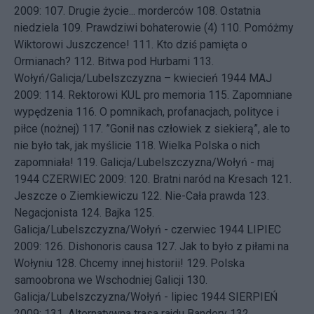
2009: 107.
Drugie życie... morderców
108.
Ostatnia
niedziela
109.
Prawdziwi bohaterowie (4)
110.
Pomóżmy
Wiktorowi Juszczence!
111.
Kto dziś pamięta o
Ormianach?
112.
Bitwa pod Hurbami
113.
Wołyń/Galicja/Lubelszczyzna – kwiecień 1944
MAJ
2009: 114.
Rektorowi KUL pro memoria
115.
Zapomniane
wypędzenia
116.
O pomnikach, profanacjach, polityce i
piłce (nożnej)
117.
”Gonił nas człowiek z siekierą”, ale to
nie było tak, jak myślicie
118.
Wielka Polska o nich
zapomniała!
119.
Galicja/Lubelszczyzna/Wołyń - maj
1944
CZERWIEC 2009: 120.
Bratni naród na Kresach
121.
Jeszcze o Ziemkiewiczu
122.
Nie-Cała prawda
123.
Negacjonista
124.
Bajka
125.
Galicja/Lubelszczyzna/Wołyń - czerwiec 1944
LIPIEC
2009: 126.
Dishonoris causa
127.
Jak to było z piłami na
Wołyniu
128.
Chcemy innej historii!
129.
Polska
samoobrona we Wschodniej Galicji
130.
Galicja/Lubelszczyzna/Wołyń - lipiec 1944
SIERPIEŃ
2009: 131.
Alternatywna trasa rajdu Bandery
132.