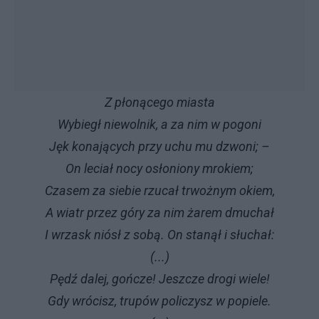
Z płonącego miasta
Wybiegł niewolnik, a za nim w pogoni
Jęk konających przy uchu mu dzwoni; –
On leciał nocy osłoniony mrokiem;
Czasem za siebie rzucał trwożnym okiem,
A wiatr przez góry za nim żarem dmuchał
I wrzask niósł z sobą. On stanął i słuchał:
(...)
Pędź dalej, gończe! Jeszcze drogi wiele!
Gdy wrócisz, trupów policzysz w popiele.