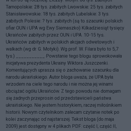
Tarnopolskie: 28 tys. zabitych Lwowskie: 25 tys. zabitych
Stanisławowskie: 18 tys. zabitych Lubelskie: 3 tys.
zabitych Polesie: ? tys. zabitych (są to szacunki polskich
ofiar OUN i UPA wg Ewy Siemaszko) Kilkadziesiąt tysięcy
Ukraińców zabitych przez OUN i UPA. 10-15 tys.
Ukraińców zabitych w polskich akcjach odwetowych i
walkach (wg dr. G. Motyki). Wg prof. W. Filara było to 5,7
tys.) ___________ Powstanie tego blogu sprowokowała
inicjatywa
prezydenta Ukrainy Wiktora Juszczenki.
Komentujących uprasza się o zachowanie szacunku dla
narodu ukraińskiego. Autor bloga uważa, że UPA była
wrzodem na ciele tego narodu i nie można jej winami
obciążać ogółu Ukraińców. Z tego powodu nie domagam
się żadnych przeprosin od przedstawicieli państwa
ukraińskiego. Nie jestem historykiem, raczej miłośnikiem
historii. Nowym czytelnikom zalecam czytanie notek po
kolei zaczynając od najstarszej. Tekst bloga (do maja
2009) jest dostępny w 4 plikach PDF:
część I
,
część II
,