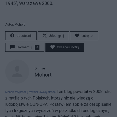
1945”, Warszawa 2000.
Autor: Mohort
Udostępnij
Udostępnij
Lubię to!
Skomentuj
4
Obserwuj notkę
O mnie
Mohort
Ten blog powstał w 2008 roku
Mohort
Wypromuj również swoją stronę
z myślą o tych Polakach, którzy nic nie wiedzą o
ludobójstwie OUN-UPA. Postawiłem sobie za cel opisanie
tych tragicznych wydarzeń w porządku chronologicznym,
w ich 65-tą rocznicę. Liczby: Wołyń: 60 tys. zabitych