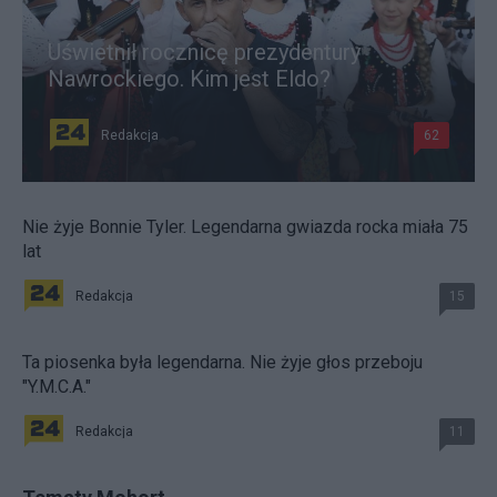
Uświetnił rocznicę prezydentury
Nawrockiego. Kim jest Eldo?
Redakcja
62
Nie żyje Bonnie Tyler. Legendarna gwiazda rocka miała 75
lat
Redakcja
15
Ta piosenka była legendarna. Nie żyje głos przeboju
"Y.M.C.A."
Redakcja
11