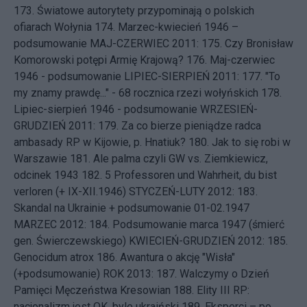
173.
Światowe autorytety przypominają o polskich
ofiarach Wołynia
174.
Marzec-kwiecień 1946 –
podsumowanie
MAJ-CZERWIEC 2011: 175.
Czy Bronisław
Komorowski potępi Armię Krajową?
176.
Maj-czerwiec
1946 - podsumowanie
LIPIEC-SIERPIEŃ 2011: 177.
"To
my znamy prawdę..." - 68 rocznica rzezi wołyńskich
178.
Lipiec-sierpień 1946 - podsumowanie
WRZESIEŃ-
GRUDZIEŃ 2011: 179.
Za co bierze pieniądze radca
ambasady RP w Kijowie, p. Hnatiuk?
180.
Jak to się robi w
Warszawie
181.
Ale palma czyli GW vs. Ziemkiewicz,
odcinek 1943
182.
5 Professoren und Wahrheit, du bist
verloren (+ IX-XII.1946)
STYCZEŃ-LUTY 2012: 183.
Skandal na Ukrainie + podsumowanie 01-02.1947
MARZEC 2012: 184.
Podsumowanie marca 1947 (śmierć
gen. Świerczewskiego)
KWIECIEŃ-GRUDZIEŃ 2012: 185.
Genocidum atrox
186.
Awantura o akcję "Wisła"
(+podsumowanie)
ROK 2013: 187.
Walczymy o Dzień
Pamięci Męczeństwa Kresowian
188.
Elity III RP:
nacjonalizm jest OK, byle ukraiński
189.
Eksperci – po