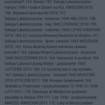
rozmawiać?
154.
Koniec
155.
Galicja/Lubelszczyzna -
marzec 1945 + bojkot zbiórki na KUL
KWIECIEŃ 2010:
156.
Wyprawa kijowska AD 2010
157.
Galicja/Lubelszczyzna - kwiecień 1945
MAJ 2010: 158.
Galicja/Lubelszczyzna - maj 1945
CZERWIEC 2010: 159.
Galicja/Lubelszczyzna - czerwiec 1945
LIPIEC-SIERPIEŃ
2010: 160.
67. rocznica Krwawej Niedzieli na Wołyniu
161.
Galicja/Lubelszczyzna - lipiec-sierpień 1945
WRZESIEŃ
2010: 162.
Komu Andrzej Kunert zamierza stawiać
pomniki?
163.
Galicja/Wołyń/Lubelszczyzna - wrzesień
1945
PAŹDZIERNIK 2010: 164.
Nienawiść w polityce
165.
Galicja/Lubelszczyzna/Wołyń - październik 1945
LISTOPAD 2010: 166.
Ze szczerej piersi się wyrwało...
167.
Galicja/Lubelszczyzna - listopad 1945
GRUDZIEŃ
2010-STYCZEŃ 2011: 168.
Krwawe świętowanie
169.
Skandal w Przemyślu + podsumowanie 12.1945-01.1946
LUTY 2011: 170.
Dlaczego dr Motyka nie powinien
zasiadać w Radzie IPN
171.
Luty 1946 - podsumowanie
MARZEC-KWIECIEŃ 2011: 172.
Łuny w Bieszczadach