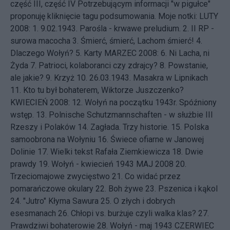
część III
,
część IV
Potrzebującym informacji "w pigułce"
proponuję kliknięcie tagu
podsumowania
. Moje notki: LUTY
2008: 1.
9.02.1943. Parośla - krwawe preludium.
2.
II RP -
surowa macocha
3.
Śmierć, śmierć, Lachom śmierć!
4.
Dlaczego Wołyń?
5.
Karty
MARZEC 2008: 6.
Ni Lacha, ni
Żyda
7.
Patrioci, kolaboranci czy zdrajcy?
8.
Powstanie,
ale jakie?
9.
Krzyż
10.
26.03.1943. Masakra w Lipnikach
11.
Kto tu był bohaterem, Wiktorze Juszczenko?
KWIECIEŃ 2008: 12.
Wołyń na początku 1943r. Spóźniony
wstęp.
13.
Polnische Schutzmannschaften - w służbie III
Rzeszy i Polaków
14.
Zagłada. Trzy historie.
15.
Polska
samoobrona na Wołyniu
16.
Świece ofiarne w Janowej
Dolinie
17.
Wielki tekst Rafała Ziemkiewicza
18.
Dwie
prawdy
19.
Wołyń - kwiecień 1943
MAJ 2008 20.
Trzeciomajowe zwycięstwo
21.
Co widać przez
pomarańczowe okulary
22.
Boh żywe
23.
Pszenica i kąkol
24.
"Jutro" Kłyma Sawura
25.
O złych i dobrych
esesmanach
26.
Chłopi vs. burżuje czyli walka klas?
27.
Prawdziwi bohaterowie
28.
Wołyń - maj 1943
CZERWIEC