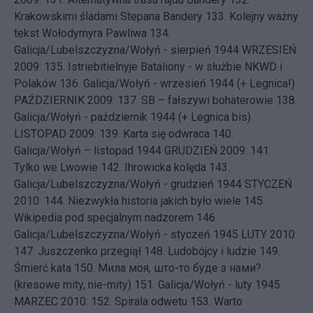
Krakowskimi śladami Stepana Bandery
133.
Kolejny ważny
tekst Wołodymyra Pawliwa
134.
Galicja/Lubelszczyzna/Wołyń - sierpień 1944
WRZESIEŃ
2009: 135.
Istriebitielnyje Bataliony - w służbie NKWD i
Polaków
136.
Galicja/Wołyń - wrzesień 1944 (+ Legnica!)
PAŹDZIERNIK 2009: 137.
SB – fałszywi bohaterowie
138.
Galicja/Wołyń - październik 1944 (+ Legnica bis)
LISTOPAD 2009: 139.
Karta się odwraca
140.
Galicja/Wołyń – listopad 1944
GRUDZIEŃ 2009: 141.
Tylko we Lwowie
142.
Ihrowicka kolęda
143.
Galicja/Lubelszczyzna/Wołyń - grudzień 1944
STYCZEŃ
2010: 144.
Niezwykła historia jakich było wiele
145.
Wikipedia pod specjalnym nadzorem
146.
Galicja/Lubelszczyzna/Wołyń - styczeń 1945
LUTY 2010:
147.
Juszczenko przegiął
148.
Ludobójcy i ludzie
149.
Śmierć kata
150.
Мила моя, што-то буде з нами?
(kresowe mity, nie-mity)
151.
Galicja/Wołyń - luty 1945
MARZEC 2010: 152.
Spirala odwetu
153.
Warto