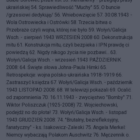
ukraińskiej
54.
Sprawiedliwość "Muchy"
55.
O buncie
/grzesiowi dedykuję/
56.
Wniebowzięcie
57.
30.08.1943 -
Wola Ostrowiecka i Ostrówki
58.
Trzecia bitwa o
Przebraże czyli wojna, której nie było
59.
Wołyń/Galicja
Wsch. - sierpień 1943
WRZESIEŃ 2008 60.
Dekonstrukcja
mitu
61.
Konstrukcja mitu, czyli bezpieka i IPN prawdę ci
powiedzą
62.
Nigdy nikogo życia nie pozbawi...
63.
Wołyń/Galicja Wsch. - wrzesień 1943
PAŹDZIERNIK
2008: 64.
Święte słowa Johna-Paula Himki
65.
Retrospekcje: wojna polsko-ukraińska 1918-1919
66.
Zastraszyć księdza
67.
Wołyń/Galicja Wsch. - październik
1943
LISTOPAD 2008: 68.
W telewizji pokazali
69.
Ocalić
od zapomnienia
70.
16.11.1943 - zwycięstwo "Bomby"
71.
Wiktor Poliszczuk (1925-2008)
72.
Wojciechowski,
podejdź no do płota!
73.
Wołyń/Galicja Wsch. - listopad
1943
GRUDZIEŃ 2008: 74.
"Brutalny, bezrefleksyjny,
fanatyczny" - ks. Isakowicz-Zaleski
75.
Angela Merkel:
Niemcy wybaczają Polakom Auschwitz
76.
Męczennik o.