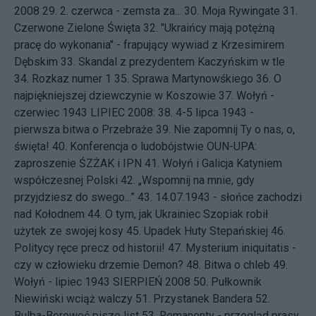
2008 29.
2. czerwca - zemsta za...
30.
Moja Rywingate
31.
Czerwone Zielone Święta
32.
"Ukraińcy mają potężną
pracę do wykonania" - frapujący wywiad z Krzesimirem
Dębskim
33.
Skandal z prezydentem Kaczyńskim w tle
34.
Rozkaz numer 1
35.
Sprawa Martynowśkiego
36.
O
najpiękniejszej dziewczynie w Koszowie
37.
Wołyń -
czerwiec 1943
LIPIEC 2008: 38.
4-5 lipca 1943 -
pierwsza bitwa o Przebraże
39.
Nie zapomnij Ty o nas, o,
święta!
40.
Konferencja o ludobójstwie OUN-UPA:
zaproszenie ŚZŻAK i IPN
41.
Wołyń i Galicja Katyniem
współczesnej Polski
42.
„Wspomnij na mnie, gdy
przyjdziesz do swego...”
43.
14.07.1943 - słońce zachodzi
nad Kołodnem
44.
O tym, jak Ukrainiec Szopiak robił
użytek ze swojej kosy
45.
Upadek Huty Stepańskiej
46.
Politycy ręce precz od historii!
47.
Mysterium iniquitatis -
czy w człowieku drzemie Demon?
48.
Bitwa o chleb
49.
Wołyń - lipiec 1943
SIERPIEŃ 2008 50.
Pułkownik
Niewiński wciąż walczy
51.
Przystanek Bandera
52.
Bulba-Boroweć pisze list
53.
Remanenty - przegląd prasy