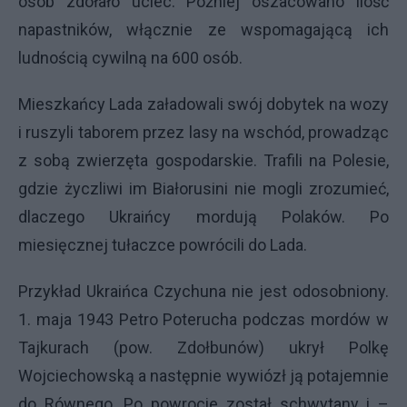
osób zdołało uciec. Później oszacowano ilość
napastników, włącznie ze wspomagającą ich
ludnością cywilną na 600 osób.
Mieszkańcy Lada załadowali swój dobytek na wozy
i ruszyli taborem przez lasy na wschód, prowadząc
z sobą zwierzęta gospodarskie. Trafili na Polesie,
gdzie życzliwi im Białorusini nie mogli zrozumieć,
dlaczego Ukraińcy mordują Polaków. Po
miesięcznej tułaczce powrócili do Lada.
Przykład Ukraińca Czychuna nie jest odosobniony.
1. maja 1943 Petro Poterucha podczas mordów w
Tajkurach (pow. Zdołbunów) ukrył Polkę
Wojciechowską a następnie wywiózł ją potajemnie
do Równego. Po powrocie został schwytany i –