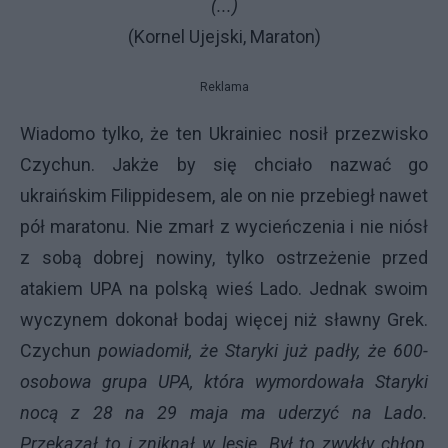
(...)
(Kornel Ujejski, Maraton)
Reklama
Wiadomo tylko, że ten Ukrainiec nosił przezwisko
Czychun. Jakże by się chciało nazwać go
ukraińskim Filippidesem, ale on nie przebiegł nawet
pół maratonu. Nie zmarł z wycieńczenia i nie niósł
z sobą dobrej nowiny, tylko ostrzeżenie przed
atakiem
UPA
na polską wieś Lado. Jednak swoim
wyczynem dokonał bodaj więcej niż sławny Grek.
Czychun
powiadomił, że Staryki już padły, że 600-
osobowa grupa
UPA
, która wymordowała Staryki
nocą z 28 na 29 maja ma uderzyć na Lado.
Przekazał to i zniknął w lesie. Był to zwykły chłop,