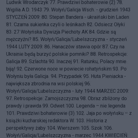
Ludwik Wrodarczyk
77.
Prawdziwi bohaterowie (2)
78.
Wigilia A.D. 1943
79.
Wołyń/Galicja Wsch. - grudzień 1943
STYCZEŃ 2009: 80.
Stepan Bandera - ukraiński bin Laden
81.
Czarna sukienka czyli o leśnikach
82.
Odsiecz Ołyki
83.
27 Wołyńska Dywizja Piechoty AK
84.
Gdzie są
mężczyźni?
85.
Wołyń/Galicja/Lubelszczyzna - styczeń
1944
LUTY 2009: 86.
Hanaczów stawia opór
87.
Czy na
Ukrainie będą burzyć polskie pomniki?
88.
Retrospekcje:
Galicja
89.
Szlachta
90.
Inaczej
91.
Ratunku, Polacy mnie
biją!
92.
Czerwone noce w powiecie rohatyńskim
93.
Po
Wołyniu była Galicja
94.
Przypadek
95.
Huta Pieniacka -
największa zbrodnia na wsi polskiej
96.
Wołyń/Galicja/Lubelszczyzna - luty 1944
MARZEC 2009:
97.
Retrospekcje: Zamojszczyzna
98.
Obraz zbliżony do
prawdy i prawda
99.
Odwet
100.
Legenda – nie legenda
101.
Prawdziwi bohaterowie (3)
102.
Jaja po wołyńsku – z
książki kucharskiej redaktora W.
103.
Historia z
perspektywy żaby
104.
Wierszem
105.
Szok
106.
Wołyń/Galicja/Lubelszczyzna - marzec 1944
KWIECIEŃ