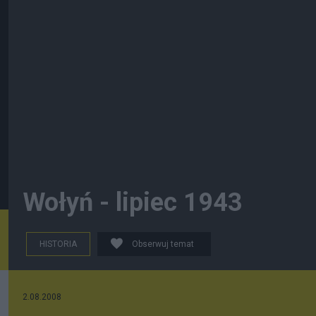
Wołyń - lipiec 1943
HISTORIA
Obserwuj temat
2.08.2008