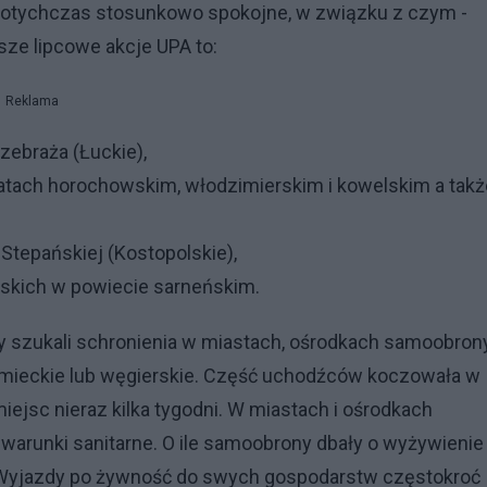
 dotychczas stosunkowo spokojne, w związku z czym -
sze lipcowe akcje UPA to:
Reklama
zebraża (Łuckie),
atach horochowskim, włodzimierskim i kowelskim a takż
 Stepańskiej (Kostopolskie),
lskich w powiecie sarneńskim.
y szukali schronienia w miastach, ośrodkach samoobrony
mieckie lub węgierskie. Część uchodźców koczowała w
iejsc nieraz kilka tygodni. W miastach i ośrodkach
warunki sanitarne. O ile samoobrony dbały o wyżywienie
ód. Wyjazdy po żywność do swych gospodarstw częstokroć