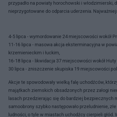
przypadło na powiaty horochowski i włodzimierski,
nieprzygotowane do odparcia uderzenia. Najważniej
4-5 lipca - wymordowanie 24 miejscowości wokół Pr
11-16 lipca - masowa akcja eksterminacyjna w powi
krzemienieckim i łuckim,
16-18 lipca - likwidacja 37 miejscowości wokół Huty
30 lipca - zniszczenie skupiska 19 miejscowości po
Akcje te spowodowały wielką falę uchodźców, którz
majątkach ziemskich obsadzonych przez załogi nie
lasach przedzierając się do bardziej bezpiecznych m
samoobrony szybko następowało przeludnienie, złe 
ludności, o tyle w miastach uchodźcy cierpieli gł