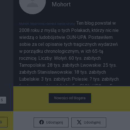
Mohort
Ten blog powstał w
Mohort
Wypromuj również swoją stronę
2008 roku z myślą o tych Polakach, którzy nic nie
wiedzą o ludobójstwie OUN-UPA. Postawiłem
sobie za cel opisanie tych tragicznych wydarzeń
w porządku chronologicznym, w ich 65-tą
rocznicę. Liczby: Wołyń: 60 tys. zabitych
Tarnopolskie: 28 tys. zabitych Lwowskie: 25 tys.
zabitych Stanisławowskie: 18 tys. zabitych
Lubelskie: 3 tys. zabitych Polesie: ? tys. zabitych
(są to szacunki polskich ofiar OUN i UPA wg Ewy
Siemaszko) Kilkadziesiąt tysięcy Ukraińców
Nowości od blogera
zabitych przez OUN i UPA. 10-15 tys. Ukraińców
5
zabitych w polskich akcjach odwetowych i
walkach (wg dr. G. Motyki). Wg prof. W. Filara było
to 5,7 tys.) ___________ Powstanie tego blogu
G
Udostępnij
Udostępnij
sprowokowała
inicjatywa
prezydenta Ukrainy