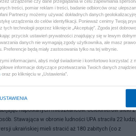
przez urządzenie czy dane przeglądania w celu zapewniania sperson
ych treści, pomiar reklam i treści, badanie odbiorców oraz ulepszan
Reklama
fani Partnerzy możemy używać dokładnych danych geolokalizacyjn
tykę urządzenia do celów identyfikacji. Ponieważ cenimy Twoją pry
na wyniszczaniu Polaków) spotkało się z typową reakcją
z tych technologii poprzez kliknięcie „Akceptuję”. Zgoda jest dobro
ziemiach: aresztowaniami i akcjami pacyfikacyjnymi. W
ikając przycisk ustawień prywatności znajdujący się w lewym dolny
etwarzania danych nie wymagają zgody użytkownika, ale masz prawo 
fala krwawego terroru przeciw Ukraińcom; palenie wsi (np.
. Preferencje będą miały zastosowania tylko na tej witrynie.
 i okolice) i znowu próby wykonywania tego polskimi
szymi informacjami, abyś mógł świadomie i komfortowo korzystać z
 miejscowościach polskich rodzaj >>obywatelskich<< są
gółowe informacje dotyczące przetwarzania Twoich danych znajdzi
ania przeciw Ukraińcom z niemieckiej łaski".
s
oraz po kliknięciu w „Ustawienia”.
cy przeprowadzili aresztowania ukraińskiej inteligencji.
USTAWIENIA
a zabicie paru Niemców przeprowadziła pacyfikację kilk
bijając napotkanych mieszkańców. Uciekinierów siekł z
osób. Stawająca w obronie ludności UPA straciła 22 ludzi
sji ukraińskiej mieli stracić aż 180 zabitych (co z