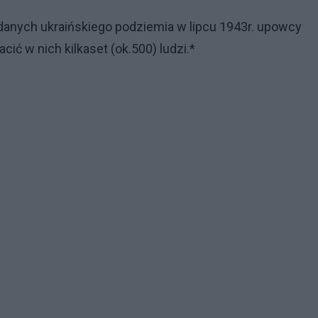
g danych ukraińskiego podziemia w lipcu 1943r. upowcy
cić w nich kilkaset (ok.500) ludzi.*