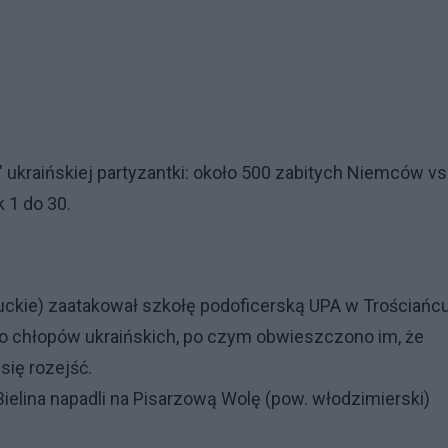
 ukraińskiej partyzantki: około 500 zabitych Niemców vs
 1 do 30.
Łuckie) zaatakował szkołę podoficerską UPA w Trościańcu
no chłopów ukraińskich, po czym obwieszczono im, że
się rozejść.
ielina napadli na Pisarzową Wolę (pow. włodzimierski)