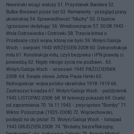
Niewiński wciąż walczy
51.
Przystanek Bandera
52.
Bulba-Boroweć pisze list
53.
Remanenty - przegląd prasy
ukraińskiej
54.
Sprawiedliwość "Muchy"
55.
O buncie
/grzesiowi dedykuję/
56.
Wniebowzięcie
57.
30.08.1943 -
Wola Ostrowiecka i Ostrówki
58.
Trzecia bitwa o
Przebraże czyli wojna, której nie było
59.
Wołyń/Galicja
Wsch. - sierpień 1943
WRZESIEŃ 2008 60.
Dekonstrukcja
mitu
61.
Konstrukcja mitu, czyli bezpieka i IPN prawdę ci
powiedzą
62.
Nigdy nikogo życia nie pozbawi...
63.
Wołyń/Galicja Wsch. - wrzesień 1943
PAŹDZIERNIK
2008: 64.
Święte słowa Johna-Paula Himki
65.
Retrospekcje: wojna polsko-ukraińska 1918-1919
66.
Zastraszyć księdza
67.
Wołyń/Galicja Wsch. - październik
1943
LISTOPAD 2008: 68.
W telewizji pokazali
69.
Ocalić
od zapomnienia
70.
16.11.1943 - zwycięstwo "Bomby"
71.
Wiktor Poliszczuk (1925-2008)
72.
Wojciechowski,
podejdź no do płota!
73.
Wołyń/Galicja Wsch. - listopad
1943
GRUDZIEŃ 2008: 74.
"Brutalny, bezrefleksyjny,
fanatyczny" - ks. Isakowicz-Zaleski
75.
Angela Merkel: