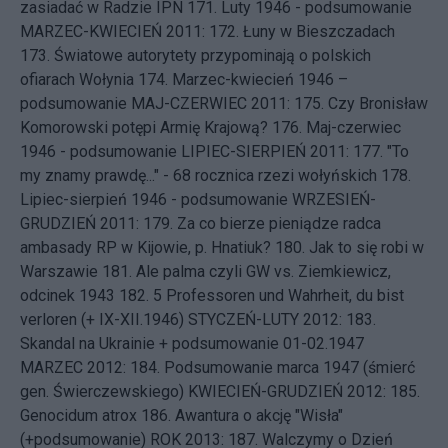
zasiadać w Radzie IPN
171.
Luty 1946 - podsumowanie
MARZEC-KWIECIEŃ 2011: 172.
Łuny w Bieszczadach
173.
Światowe autorytety przypominają o polskich
ofiarach Wołynia
174.
Marzec-kwiecień 1946 –
podsumowanie
MAJ-CZERWIEC 2011: 175.
Czy Bronisław
Komorowski potępi Armię Krajową?
176.
Maj-czerwiec
1946 - podsumowanie
LIPIEC-SIERPIEŃ 2011: 177.
"To
my znamy prawdę..." - 68 rocznica rzezi wołyńskich
178.
Lipiec-sierpień 1946 - podsumowanie
WRZESIEŃ-
GRUDZIEŃ 2011: 179.
Za co bierze pieniądze radca
ambasady RP w Kijowie, p. Hnatiuk?
180.
Jak to się robi w
Warszawie
181.
Ale palma czyli GW vs. Ziemkiewicz,
odcinek 1943
182.
5 Professoren und Wahrheit, du bist
verloren (+ IX-XII.1946)
STYCZEŃ-LUTY 2012: 183.
Skandal na Ukrainie + podsumowanie 01-02.1947
MARZEC 2012: 184.
Podsumowanie marca 1947 (śmierć
gen. Świerczewskiego)
KWIECIEŃ-GRUDZIEŃ 2012: 185.
Genocidum atrox
186.
Awantura o akcję "Wisła"
(+podsumowanie)
ROK 2013: 187.
Walczymy o Dzień