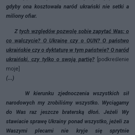
gdyby ona kosztowała naród ukrański nie setki a
miliony ofiar.
Z
tych względów pozwolę sobie zapytać Was: o
co walczycie? O Ukrainę czy o OUN? O państwo
ukraińskie czy o dyktaturę w tym państwie? O naród
ukraiński, czy tylko o swoją partię?
[podkreślenie
moje]
(...)
W kierunku zjednoczenia wszystkich sił
narodowych my zrobiliśmy wszystko. Wyciągamy
do Was raz jeszcze braterską dłoń. Jeżeli Wy
stawiacie sprawę Ukrainy ponad wszystko, jeżeli za
Waszymi plecami nie kryje się sprytnie