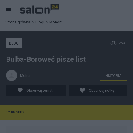
Strona główna
Blogi
Mohort
2537
BLOG
Bulba-Boroweć pisze list
Mohort
HISTORIA
Obserwuj temat
Obserwuj notkę
12.08.2008