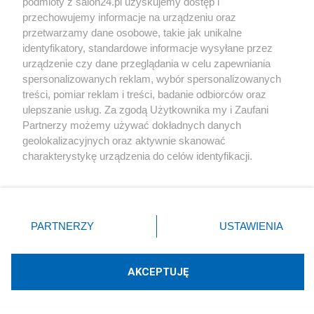
podmioty z salon24.pl uzyskujemy dostęp i
Skomentuj
5
przechowujemy informacje na urządzeniu oraz
przetwarzamy dane osobowe, takie jak unikalne
identyfikatory, standardowe informacje wysyłane przez
urządzenie czy dane przeglądania w celu zapewniania
spersonalizowanych reklam, wybór spersonalizowanych
Kultura
treści, pomiar reklam i treści, badanie odbiorców oraz
ulepszanie usług. Za zgodą Użytkownika my i Zaufani
Odnaleziono szczątki legendarnego "Roja".
Partnerzy możemy używać dokładnych danych
Poszukiwania IPN przyniosły efekt
geolokalizacyjnych oraz aktywnie skanować
charakterystykę urządzenia do celów identyfikacji.
Redakcja
Ponieważ cenimy Twoją prywatność, prosimy o zgodę na
korzystanie z tych technologii poprzez kliknięcie
„Akceptuję”. Zgoda jest dobrowolna i zawsze możesz ją
zmienić/wycofać klikając przycisk ustawień prywatności
PARTNERZY
USTAWIENIA
Kultura
znajdujący się w lewym dolnym rogu strony
. Niektóre
rodzaje przetwarzania danych nie wymagają zgody
Rocznica pogromu w Jedwabnem. Oficjalne
użytkownika, ale masz prawo sprzeciwić się takiemu
AKCEPTUJĘ
obchody i kontrowersje
przetwarzaniu. Preferencje będą miały zastosowania tylko
na tej witrynie.
Redakcja