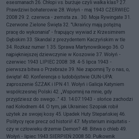
esesmanach
26.
Chłopi vs. burżuje czyli walka klas?
27.
Prawdziwi bohaterowie
28.
Wołyń - maj 1943
CZERWIEC
2008 29.
2. czerwca - zemsta za...
30.
Moja Rywingate
31.
Czerwone Zielone Święta
32.
"Ukraińcy mają potężną
pracę do wykonania" - frapujący wywiad z Krzesimirem
Dębskim
33.
Skandal z prezydentem Kaczyńskim w tle
34.
Rozkaz numer 1
35.
Sprawa Martynowśkiego
36.
O
najpiękniejszej dziewczynie w Koszowie
37.
Wołyń -
czerwiec 1943
LIPIEC 2008: 38.
4-5 lipca 1943 -
pierwsza bitwa o Przebraże
39.
Nie zapomnij Ty o nas, o,
święta!
40.
Konferencja o ludobójstwie OUN-UPA:
zaproszenie ŚZŻAK i IPN
41.
Wołyń i Galicja Katyniem
współczesnej Polski
42.
„Wspomnij na mnie, gdy
przyjdziesz do swego...”
43.
14.07.1943 - słońce zachodzi
nad Kołodnem
44.
O tym, jak Ukrainiec Szopiak robił
użytek ze swojej kosy
45.
Upadek Huty Stepańskiej
46.
Politycy ręce precz od historii!
47.
Mysterium iniquitatis -
czy w człowieku drzemie Demon?
48.
Bitwa o chleb
49.
Wołyń - lipiec 1943
SIERPIEŃ 2008 50.
Pułkownik