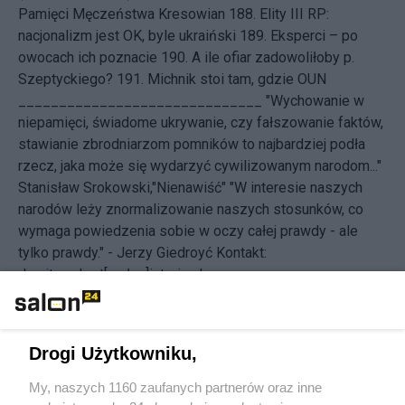
Pamięci Męczeństwa Kresowian
188.
Elity III RP:
nacjonalizm jest OK, byle ukraiński
189.
Eksperci – po
owocach ich poznacie
190.
A ile ofiar zadowoliłoby p.
Szeptyckiego?
191.
Michnik stoi tam, gdzie OUN
______________________________ "Wychowanie w
niepamięci, świadome ukrywanie, czy fałszowanie faktów,
stawianie zbrodniarzom pomników to najbardziej podła
rzecz, jaka może się wydarzyć cywilizowanym narodom..."
Stanisław Srokowski,"Nienawiść" "W interesie naszych
narodów leży znormalizowanie naszych stosunków, co
wymaga powiedzenia sobie w oczy całej prawdy - ale
tylko prawdy." - Jerzy Giedroyć
Kontakt:
dymitr.mohort[małpa]interia.pl
Nowości od blogera
Drogi Użytkowniku,
Udostępnij
Udostępnij
My, naszych 1160 zaufanych partnerów oraz inne