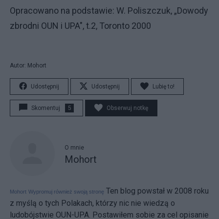
Opracowano na podstawie: W. Poliszczuk, „Dowody
zbrodni OUN i UPA", t.2, Toronto 2000
Autor: Mohort
Udostępnij
Udostępnij
Lubię to!
Skomentuj
5
Obserwuj notkę
O mnie
Mohort
Ten blog powstał w 2008 roku
Mohort
Wypromuj również swoją stronę
z myślą o tych Polakach, którzy nic nie wiedzą o
ludobójstwie OUN-UPA. Postawiłem sobie za cel opisanie