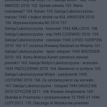
MARZEC 2010: 152.
Spirala odwetu
153.
Warto
rozmawiać?
154.
Koniec
155.
Galicja/Lubelszczyzna -
marzec 1945 + bojkot zbiórki na KUL
KWIECIEŃ 2010:
156.
Wyprawa kijowska AD 2010
157.
Galicja/Lubelszczyzna - kwiecień 1945
MAJ 2010: 158.
Galicja/Lubelszczyzna - maj 1945
CZERWIEC 2010: 159.
Galicja/Lubelszczyzna - czerwiec 1945
LIPIEC-SIERPIEŃ
2010: 160.
67. rocznica Krwawej Niedzieli na Wołyniu
161.
Galicja/Lubelszczyzna - lipiec-sierpień 1945
WRZESIEŃ
2010: 162.
Komu Andrzej Kunert zamierza stawiać
pomniki?
163.
Galicja/Wołyń/Lubelszczyzna - wrzesień
1945
PAŹDZIERNIK 2010: 164.
Nienawiść w polityce
165.
Galicja/Lubelszczyzna/Wołyń - październik 1945
LISTOPAD 2010: 166.
Ze szczerej piersi się wyrwało...
167.
Galicja/Lubelszczyzna - listopad 1945
GRUDZIEŃ
2010-STYCZEŃ 2011: 168.
Krwawe świętowanie
169.
Skandal w Przemyślu + podsumowanie 12.1945-01.1946
LUTY 2011: 170.
Dlaczego dr Motyka nie powinien