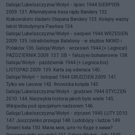
Galicja/Lubelszczyzna/Wołyń - lipiec 1944
SIERPIEŃ
2009: 131.
Alternatywna trasa rajdu Bandery
132.
Krakowskimi śladami Stepana Bandery
133.
Kolejny ważny
tekst Wołodymyra Pawliwa
134.
Galicja/Lubelszczyzna/Wołyń - sierpień 1944
WRZESIEŃ
2009: 135.
Istriebitielnyje Bataliony - w służbie NKWD i
Polaków
136.
Galicja/Wołyń - wrzesień 1944 (+ Legnica!)
PAŹDZIERNIK 2009: 137.
SB – fałszywi bohaterowie
138.
Galicja/Wołyń - październik 1944 (+ Legnica bis)
LISTOPAD 2009: 139.
Karta się odwraca
140.
Galicja/Wołyń – listopad 1944
GRUDZIEŃ 2009: 141.
Tylko we Lwowie
142.
Ihrowicka kolęda
143.
Galicja/Lubelszczyzna/Wołyń - grudzień 1944
STYCZEŃ
2010: 144.
Niezwykła historia jakich było wiele
145.
Wikipedia pod specjalnym nadzorem
146.
Galicja/Lubelszczyzna/Wołyń - styczeń 1945
LUTY 2010:
147.
Juszczenko przegiął
148.
Ludobójcy i ludzie
149.
Śmierć kata
150.
Мила моя, што-то буде з нами?
(kresowe mity, nie-mity)
151.
Galicja/Wołyń - luty 1945