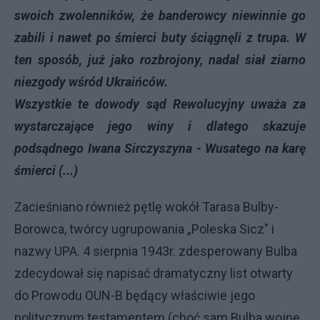
swoich zwolenników, że banderowcy niewinnie go
zabili i nawet po śmierci buty ściągnęli z trupa. W
ten sposób, już jako rozbrojony, nadal siał ziarno
niezgody wśród Ukraińców.
Wszystkie te dowody sąd Rewolucyjny uważa za
wystarczające jego winy i dlatego skazuje
podsądnego Iwana Sirczyszyna - Wusatego na karę
śmierci (...)
Zacieśniano również pętlę wokół Tarasa Bulby-
Borowca, twórcy ugrupowania „Poleska Sicz" i
nazwy UPA. 4 sierpnia 1943r. zdesperowany Bulba
zdecydował się napisać dramatyczny list otwarty
do Prowodu OUN-B będący właściwie jego
politycznym testamentem (choć sam Bulba wojnę