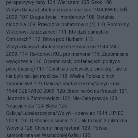
perspektywy żaby
104.
Wierszem
105.
Szok
106.
Wołyń/Galicja/Lubelszczyzna - marzec 1944
KWIECIEŃ
2009: 107.
Drugie życie... morderców
108.
Ostatnia
niedziela
109.
Prawdziwi bohaterowie (4)
110.
Pomóżmy
Wiktorowi Juszczence!
111.
Kto dziś pamięta o
Ormianach?
112.
Bitwa pod Hurbami
113.
Wołyń/Galicja/Lubelszczyzna – kwiecień 1944
MAJ
2009: 114.
Rektorowi KUL pro memoria
115.
Zapomniane
wypędzenia
116.
O pomnikach, profanacjach, polityce i
piłce (nożnej)
117.
”Gonił nas człowiek z siekierą”, ale to
nie było tak, jak myślicie
118.
Wielka Polska o nich
zapomniała!
119.
Galicja/Lubelszczyzna/Wołyń - maj
1944
CZERWIEC 2009: 120.
Bratni naród na Kresach
121.
Jeszcze o Ziemkiewiczu
122.
Nie-Cała prawda
123.
Negacjonista
124.
Bajka
125.
Galicja/Lubelszczyzna/Wołyń - czerwiec 1944
LIPIEC
2009: 126.
Dishonoris causa
127.
Jak to było z piłami na
Wołyniu
128.
Chcemy innej historii!
129.
Polska
samoobrona we Wschodniej Galicji
130.