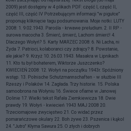
2009) jest dostępny w 4 plikach PDF:
część I
,
część II
,
część III
,
część IV
Potrzebującym informacji "w pigułce"
proponuję kliknięcie tagu
podsumowania
. Moje notki: LUTY
2008: 1.
9.02.1943. Parośla - krwawe preludium.
2.
II RP -
surowa macocha
3.
Śmierć, śmierć, Lachom śmierć!
4.
Dlaczego Wołyń?
5.
Karty
MARZEC 2008: 6.
Ni Lacha, ni
Żyda
7.
Patrioci, kolaboranci czy zdrajcy?
8.
Powstanie,
ale jakie?
9.
Krzyż
10.
26.03.1943. Masakra w Lipnikach
11.
Kto tu był bohaterem, Wiktorze Juszczenko?
KWIECIEŃ 2008: 12.
Wołyń na początku 1943r. Spóźniony
wstęp.
13.
Polnische Schutzmannschaften - w służbie III
Rzeszy i Polaków
14.
Zagłada. Trzy historie.
15.
Polska
samoobrona na Wołyniu
16.
Świece ofiarne w Janowej
Dolinie
17.
Wielki tekst Rafała Ziemkiewicza
18.
Dwie
prawdy
19.
Wołyń - kwiecień 1943
MAJ 2008 20.
Trzeciomajowe zwycięstwo
21.
Co widać przez
pomarańczowe okulary
22.
Boh żywe
23.
Pszenica i kąkol
24.
"Jutro" Kłyma Sawura
25.
O złych i dobrych