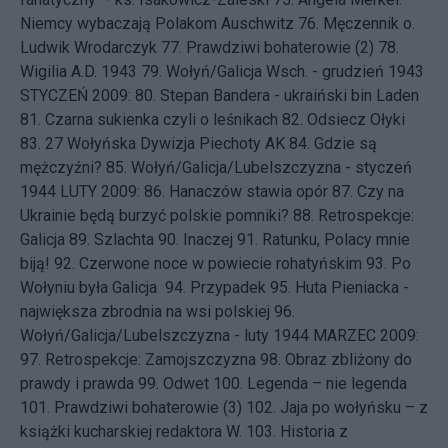
Niemcy wybaczają Polakom Auschwitz
76.
Męczennik o.
Ludwik Wrodarczyk
77.
Prawdziwi bohaterowie (2)
78.
Wigilia A.D. 1943
79.
Wołyń/Galicja Wsch. - grudzień 1943
STYCZEŃ 2009: 80.
Stepan Bandera - ukraiński bin Laden
81.
Czarna sukienka czyli o leśnikach
82.
Odsiecz Ołyki
83.
27 Wołyńska Dywizja Piechoty AK
84.
Gdzie są
mężczyźni?
85.
Wołyń/Galicja/Lubelszczyzna - styczeń
1944
LUTY 2009: 86.
Hanaczów stawia opór
87.
Czy na
Ukrainie będą burzyć polskie pomniki?
88.
Retrospekcje:
Galicja
89.
Szlachta
90.
Inaczej
91.
Ratunku, Polacy mnie
biją!
92.
Czerwone noce w powiecie rohatyńskim
93.
Po
Wołyniu była Galicja
94.
Przypadek
95.
Huta Pieniacka -
największa zbrodnia na wsi polskiej
96.
Wołyń/Galicja/Lubelszczyzna - luty 1944
MARZEC 2009:
97.
Retrospekcje: Zamojszczyzna
98.
Obraz zbliżony do
prawdy i prawda
99.
Odwet
100.
Legenda – nie legenda
101.
Prawdziwi bohaterowie (3)
102.
Jaja po wołyńsku – z
książki kucharskiej redaktora W.
103.
Historia z