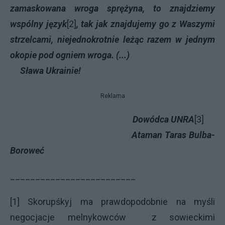
zamaskowana wroga sprężyna, to znajdziemy
wspólny język
[2]
, tak jak znajdujemy go z Waszymi
strzelcami, niejednokrotnie leżąc razem w jednym
okopie pod ogniem wroga. (...)
Sława Ukrainie!
Reklama
Dowódca UNRA
[3]
Ataman Taras Bulba-
Boroweć
_________________________
[1] Skorupśkyj ma prawdopodobnie na myśli
negocjacje melnykowców z sowieckimi