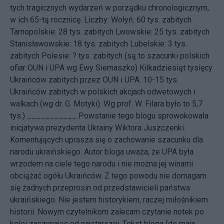
tych tragicznych wydarzeń w porządku chronologicznym,
w ich 65-tą rocznicę. Liczby: Wołyń: 60 tys. zabitych
Tarnopolskie: 28 tys. zabitych Lwowskie: 25 tys. zabitych
Stanisławowskie: 18 tys. zabitych Lubelskie: 3 tys.
zabitych Polesie: ? tys. zabitych (są to szacunki polskich
ofiar OUN i UPA wg Ewy Siemaszko) Kilkadziesiąt tysięcy
Ukraińców zabitych przez OUN i UPA. 10-15 tys.
Ukraińców zabitych w polskich akcjach odwetowych i
walkach (wg dr. G. Motyki). Wg prof. W. Filara było to 5,7
tys.) ___________ Powstanie tego blogu sprowokowała
inicjatywa
prezydenta Ukrainy Wiktora Juszczenki.
Komentujących uprasza się o zachowanie szacunku dla
narodu ukraińskiego. Autor bloga uważa, że UPA była
wrzodem na ciele tego narodu i nie można jej winami
obciążać ogółu Ukraińców. Z tego powodu nie domagam
się żadnych przeprosin od przedstawicieli państwa
ukraińskiego. Nie jestem historykiem, raczej miłośnikiem
historii. Nowym czytelnikom zalecam czytanie notek po
kolei zaczynając od najstarszej. Tekst bloga (do maja