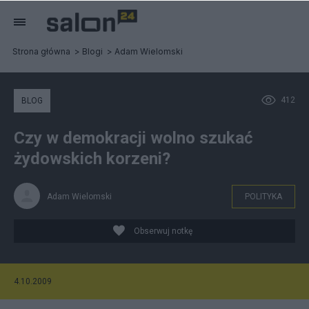
Strona główna
Blogi
Adam Wielomski
412
BLOG
Czy w demokracji wolno szukać
żydowskich korzeni?
Adam Wielomski
POLITYKA
Obserwuj notkę
4.10.2009