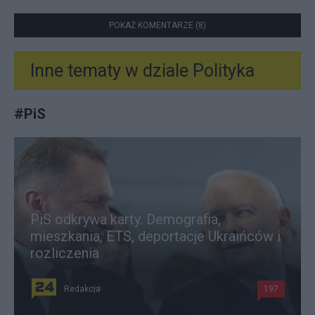
POKAŻ KOMENTARZE (8)
Inne tematy w dziale
Polityka
#
PiS
PiS odkrywa karty. Demografia,
mieszkania, ETS, deportacje Ukraińców i
rozliczenia
Redakcja
197