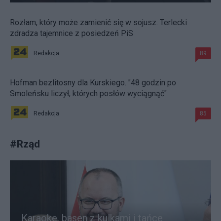
Rozłam, który może zamienić się w sojusz. Terlecki
zdradza tajemnice z posiedzeń PiS
Redakcja
89
Hofman bezlitosny dla Kurskiego. "48 godzin po
Smoleńsku liczył, których posłów wyciągnąć"
Redakcja
85
#
Rząd
Karaoke, basen z kulkami i tańce