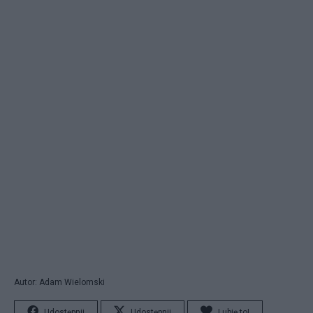
Autor: Adam Wielomski
Udostępnij
Udostępnij
Lubię to!