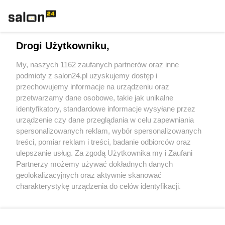
Technologie
Drogi Użytkowniku,
Sport
My, naszych 1162 zaufanych partnerów oraz inne
podmioty z salon24.pl uzyskujemy dostęp i
Społeczeństwo
przechowujemy informacje na urządzeniu oraz
przetwarzamy dane osobowe, takie jak unikalne
Kultura
identyfikatory, standardowe informacje wysyłane przez
urządzenie czy dane przeglądania w celu zapewniania
spersonalizowanych reklam, wybór spersonalizowanych
treści, pomiar reklam i treści, badanie odbiorców oraz
ulepszanie usług. Za zgodą Użytkownika my i Zaufani
X
Facebook
Instagram
Youtube
Partnerzy możemy używać dokładnych danych
geolokalizacyjnych oraz aktywnie skanować
charakterystykę urządzenia do celów identyfikacji.
Web Content Media sp. z o. o. © 2022
Ponieważ cenimy Twoją prywatność, prosimy o zgodę na
korzystanie z tych technologii poprzez kliknięcie
„Akceptuję”. Zgoda jest dobrowolna i zawsze możesz ją
Pomoc
O nas
Praca
Reklama
Kontakt