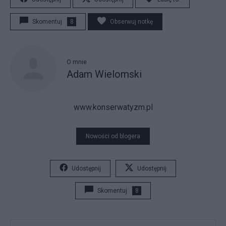
Skomentuj
8
Obserwuj notkę
O mnie
Adam Wielomski
www.konserwatyzm.pl
Nowości od blogera
Udostępnij
Udostępnij
Skomentuj
8