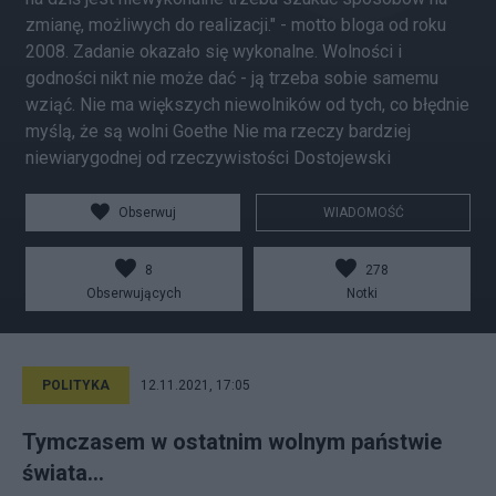
zmianę, możliwych do realizacji." - motto bloga od roku
2008. Zadanie okazało się wykonalne. Wolności i
godności nikt nie może dać - ją trzeba sobie samemu
wziąć. Nie ma większych niewolników od tych, co błędnie
myślą, że są wolni Goethe Nie ma rzeczy bardziej
niewiarygodnej od rzeczywistości Dostojewski
Obserwuj
WIADOMOŚĆ
8
278
Obserwujących
Notki
POLITYKA
12.11.2021, 17:05
Tymczasem w ostatnim wolnym państwie
świata...