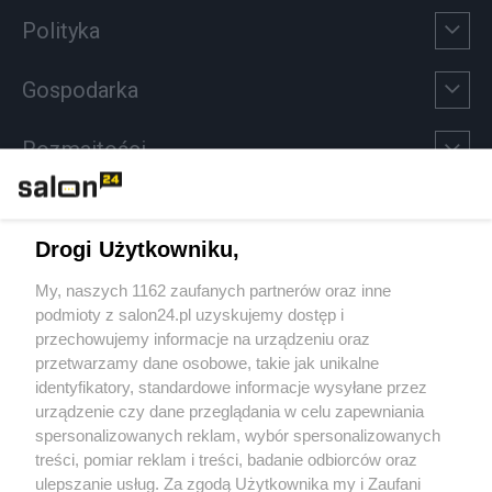
Polityka
Gospodarka
Rozmaitości
Technologie
Drogi Użytkowniku,
Sport
My, naszych 1162 zaufanych partnerów oraz inne
podmioty z salon24.pl uzyskujemy dostęp i
Społeczeństwo
przechowujemy informacje na urządzeniu oraz
przetwarzamy dane osobowe, takie jak unikalne
Kultura
identyfikatory, standardowe informacje wysyłane przez
urządzenie czy dane przeglądania w celu zapewniania
spersonalizowanych reklam, wybór spersonalizowanych
treści, pomiar reklam i treści, badanie odbiorców oraz
ulepszanie usług. Za zgodą Użytkownika my i Zaufani