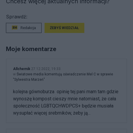
Chcesz więcej aktualnych informacji?
Sprawdź:
Redakcja
ŻEBYŚ WIEDZIAŁ
Moje komentarze
Allchemik
27.12.2022, 19:33
w
Światowe media komentują oświadczenie Mel C w sprawie
"Sylwestra Marzeń"
kolejna gównoburza opinię tej pani mam tam gdzie
wynoszę kompost cieszy mnie natomiast, że cała
społeczność LGBTQCHWDPCS+ będzie musiała
wysupłać więcej srebrników, żeby ją...