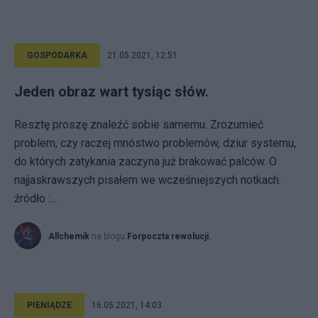
GOSPODARKA
21.05.2021, 12:51
Jeden obraz wart tysiąc słów.
Resztę proszę znaleźć sobie samemu. Zrozumieć
problem, czy raczej mnóstwo problemów, dziur systemu,
do których zatykania zaczyna już brakować palców. O
najjaskrawszych pisałem we wcześniejszych notkach.
źródło :...
Allchemik
na blogu
Forpoczta rewolucji.
PIENIĄDZE
16.05.2021, 14:03