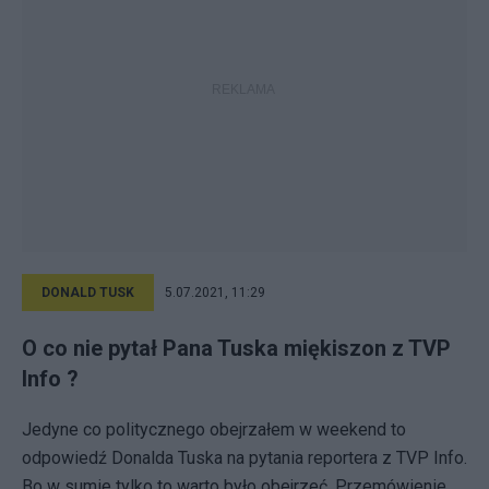
DONALD TUSK
5.07.2021, 11:29
O co nie pytał Pana Tuska miękiszon z TVP
Info ?
Jedyne co politycznego obejrzałem w weekend to
odpowiedź Donalda Tuska na pytania reportera z TVP Info.
Bo w sumie tylko to warto było obejrzeć. Przemówienie