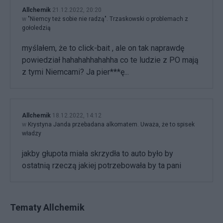
Allchemik
21.12.2022, 20:20
w
"Niemcy też sobie nie radzą". Trzaskowski o problemach z
gołoledzią
myślałem, że to click-bait , ale on tak naprawdę
powiedział hahahahhahahha co te ludzie z PO mają
z tymi Niemcami? Ja pier***ę...
Allchemik
18.12.2022, 14:12
w
Krystyna Janda przebadana alkomatem. Uważa, że to spisek
władzy
jakby głupota miała skrzydła to auto było by
ostatnią rzeczą jakiej potrzebowała by ta pani
Tematy Allchemik