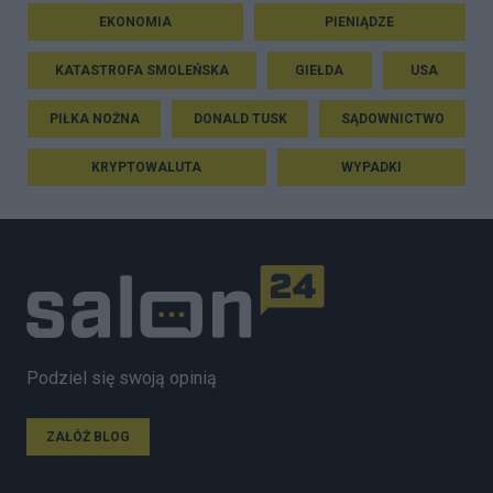
EKONOMIA
PIENIĄDZE
KATASTROFA SMOLEŃSKA
GIEŁDA
USA
PIŁKA NOŻNA
DONALD TUSK
SĄDOWNICTWO
KRYPTOWALUTA
WYPADKI
Podziel się swoją opinią
ZAŁÓŻ BLOG