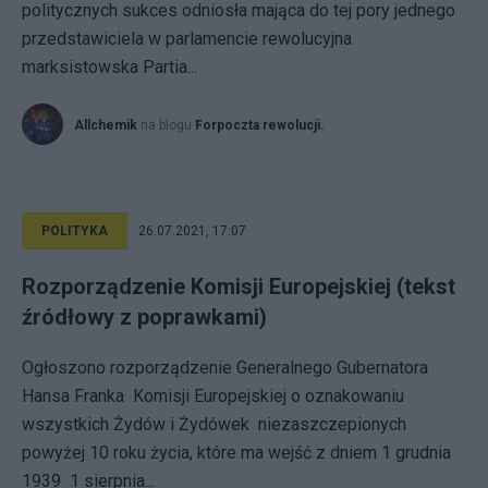
politycznych sukces odniosła mająca do tej pory jednego
przedstawiciela w parlamencie rewolucyjna
marksistowska Partia...
Allchemik
na blogu
Forpoczta rewolucji.
POLITYKA
26.07.2021, 17:07
Rozporządzenie Komisji Europejskiej (tekst
źródłowy z poprawkami)
Ogłoszono rozporządzenie Generalnego Gubernatora
Hansa Franka Komisji Europejskiej o oznakowaniu
wszystkich Żydów i Żydówek niezaszczepionych
powyżej 10 roku życia, które ma wejść z dniem 1 grudnia
1939 1 sierpnia...