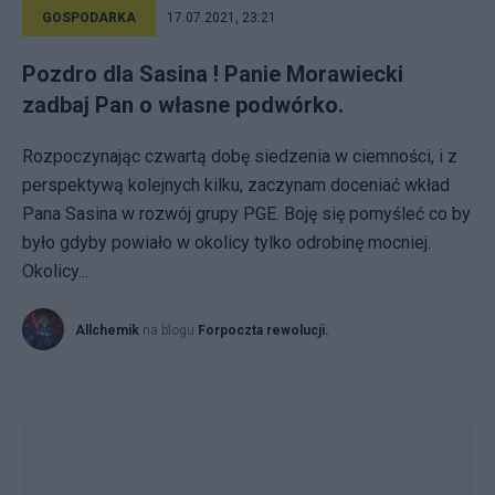
GOSPODARKA
17.07.2021, 23:21
Pozdro dla Sasina ! Panie Morawiecki
zadbaj Pan o własne podwórko.
Rozpoczynając czwartą dobę siedzenia w ciemności, i z
perspektywą kolejnych kilku, zaczynam doceniać wkład
Pana Sasina w rozwój grupy PGE. Boję się pomyśleć co by
było gdyby powiało w okolicy tylko odrobinę mocniej.
Okolicy...
Allchemik
na blogu
Forpoczta rewolucji.