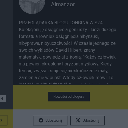
Almanzor
PRZEGLĄDARKA BLOGU LONGINA W S24
Kolekcjonuję osiągnięcia geniuszy i ludzi dużego
formatu a również osiągnięcia nibynauki,
nibyprawa, nibyuczciwości. W czasie jednego ze
swoich wykładów David Hilbert, znany
matematyk, powiedział z ironią: "Każdy człowiek
ma pewien określony horyzont myślowy. Kiedy
ten się zwęża i staje się nieskończenie mały,
zamienia się w punkt. Wtedy człowiek mówi: To
jest mój punkt widzenia".
Poznanie świata dobrze jest
Chętnie czytam
zacząć od poznania samego siebie.
Nowości od blogera
komentarze. Lubię spierać się z mającymi inne
4
ode mnie zdanie. Jednak jeden z ostatnich
komentarzy zdumiał mnie tym, jak jego autor
daleki jest od zrozumienia tekstu pisanego po
G
Udostępnij
Udostępnij
polsku. Szok miałem tak wielki, że zużyłem pół