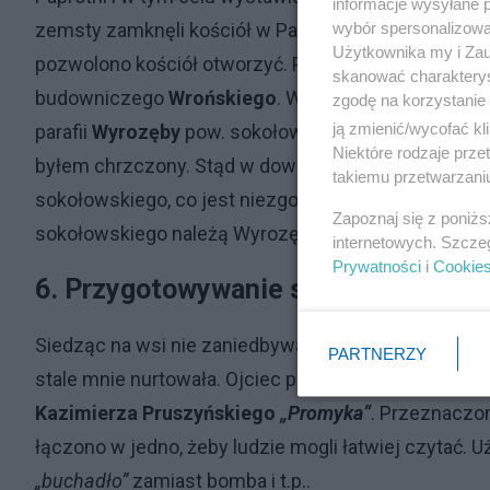
informacje wysyłane 
wybór spersonalizowan
zemsty zamknęli kościół w Paprotni, było to w latac
Użytkownika my i Zau
pozwolono kościół otworzyć. Parafianie szybko zło
skanować charakterys
budowniczego
Wrońskiego
. W związku z tym na cza
zgodę na korzystanie 
ją zmienić/wycofać kl
parafii
Wyrozęby
pow. sokołowskiego. Dlatego też m
Niektóre rodzaje prz
byłem chrzczony. Stąd w dowodzie osobistym mam 
takiemu przetwarzaniu
sokołowskiego, co jest niezgodne z prawdą, gdyż mo
Zapoznaj się z poniż
sokołowskiego należą Wyrozęby.
internetowych. Szcze
Prywatności
i
Cookie
6.
Przygotowywanie się do gimnazj
Siedząc na wsi nie zaniedbywałem się jednak całkow
PARTNERZY
stale mnie nurtowała. Ojciec prenumerował wtedy
„
Kazimierza Pruszyńskiego
„Promyka”
. Przeznaczony
łączono w jedno, żeby ludzie mogli łatwiej czytać.
„buchadło”
zamiast bomba i t.p..