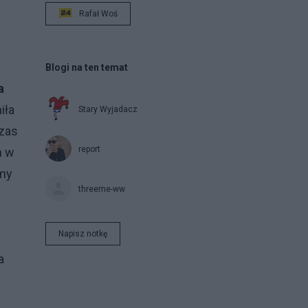
cokolwiek zmienić, to już dawno byłyby zakazane"
Rafał Woś
(-Stanisław Michalkiewicz) O dznaczenie mojej
Mamy, siostry Stanisława Sadkowskiego (+KW)
poległego 22 sierpnia 1944 w ataku ze Starego
Miasta na Dworzec Gdański. Prezydent poszedł
Blogi na ten temat
na Wawel Dźwięczy requiem pod dzwonu
a
kloszem, Salonowcy - skończcie tę wrzawę! O
iła
Stary Wyjadacz
czas smutnej zadumy proszę, gdy Prezydent
czas
poszedł na Wawel. Kogo powiódł w żałobnej gali?
Jakieś cienie, mundury krwawe, ci w Katyniu z
report
m w
dołów powstali, z Prezydentem poszli na Wawel.
śmy
Poszli wolno, lecz równym krokiem, bo im marsza
threeme-ww
rozbrzmiewało grave. Niezbadanym Boga
wyrokiem z Prezydentem zaszli na Wawel. Gdy
próg przeszli królewskich pokoi, krótki apel –
Napisz notkę
czas z misji zdać sprawę, potem spać – pierwsza
a
noc już wśród swoich z Prezydentem, co wwiódł
ich na Wawel. Ciiiiiicho! śpią …Ale może obudzi
ich los w nas to, co czyste i prawe? Niech