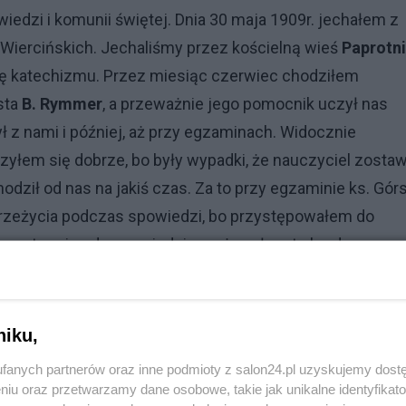
dzi i komunii świętej. Dnia 30 maja 1909r. jechałem z
Wiercińskich. Jechaliśmy przez kościelną wieś
Paprotn
kcję katechizmu. Przez miesiąc czerwiec chodziłem
sta
B. Rymmer
, a przeważnie jego pomocnik uczył nas
ył z nami i później, aż przy egzaminach. Widocznie
zyłem się dobrze, bo były wypadki, że nauczyciel zostaw
hodził od nas na jakiś czas. Za to przy egzaminie ks. Górs
przeżycia podczas spowiedzi, bo przystępowałem do
przystępując do spowiedzi przeżywałem to bardzo
Paprotni
był przez 25 lat zamknięty
przez rząd carski za 
niku,
 cerkwi, którą
Moskale
zamienili z unickiej na prawosła
fanych partnerów oraz inne podmioty z salon24.pl uzyskujemy dost
lili, żeby nikogo z Hołubli nie wpuszczać do kościoła w
niu oraz przetwarzamy dane osobowe, takie jak unikalne identyfikat
kiwali przez parkan i wchodzili do kościoła. Moskale z