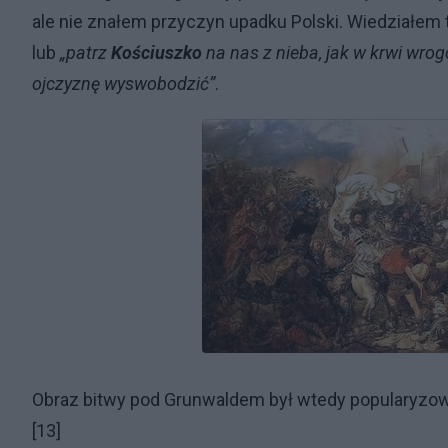
ale nie znałem przyczyn upadku Polski. Wiedziałem t
lub
„
patrz
Kościuszko
na nas z nieba, jak w krwi wro
ojczyznę wyswobodzić
”
.
Obraz bitwy pod Grunwaldem był wtedy popularyzow
[13]