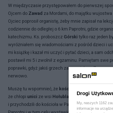
W międzyczasie przystępowałem do pierwszej spowie
Ojcem do
Zawad
za Mordami, do majątku wujostwa 
Ojciec poprosił organistę, żeby mnie zapisał na le
codziennie do odległej o 6 km Paprotni, gdzie organi
katechizmu. Ks. proboszcz
Górski
tylko raz jeden b
wyróżniałem się wiadomościami z pośród dzieci i uc
mi książkę i kazał mi uczyć i pytać dzieci, a sam odc
postawił mi 5 i zwolnił z egzaminu. Pamiętam swe 
poprawki, gdyż jakiś grzech zapomniałem. Zawsze 
nerwowo.
Muszę tu wspomnieć, że
kościół
nasz parafialny w 
Drogi Użytkow
że chłopi
unici
ze wsi
Hołubla
nie chcieli chodzić do
My, naszych 1162 zau
i przychodzili do kościoła w Paprotni. Moskale uchwa
informacje na urządze
Paprotni i w tym celu wystawić wartę. Chłopi przeska