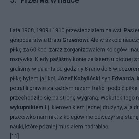
5.
Przerwa w nauce
Lata 1908, 1909 i 1910 przesiedziałem na wsi. Pasł
gospodarstwie Bratu
Grzesiowi
. Ale w szkole nauc
piłkę za 60 kop. zaraz zorganizowałem kolegów i nau
rozrywka. Kiedy paśliśmy konie za lasem u błotnej 
graliśmy w palanta od godziny 8 rano do 8 wieczo
piłkę byłem ja i kol.
Józef Kobyliński
syn
Edwarda
.
potrafili prawie za każdym razem trafić i podbić piłkę
przechodziło się na stronę wygraną. Wskutek tego ni
wykupnikiem
t.j. kierownikiem jednej drużyny, a ja
przeciwko nam nikt z kolegów nie odważył się stanąć
nauki, które później musiałem nadrabiać.
[11]